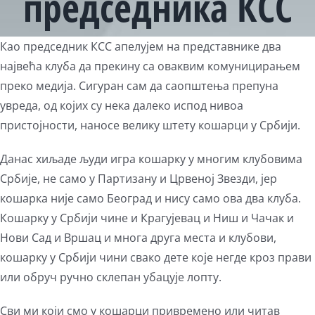
председника КСС
Као председник КСС апелујем на представнике два
највећа клуба да прекину са оваквим комуницирањем
преко медија. Сигуран сам да саопштења препуна
увреда, од којих су нека далеко испод нивоа
пристојности, наносе велику штету кошарци у Србији.
Данас хиљаде људи игра кошарку у многим клубовима
Србије, не само у Партизану и Црвеној Звезди, јер
кошарка није само Београд и нису само ова два клуба.
Кошарку у Србији чине и Крагујевац и Ниш и Чачак и
Нови Сад и Вршац и многа друга места и клубови,
кошарку у Србији чини свако дете које негде кроз прави
или обруч ручно склепан убацује лопту.
Сви ми који смо у кошарци привремено или читав