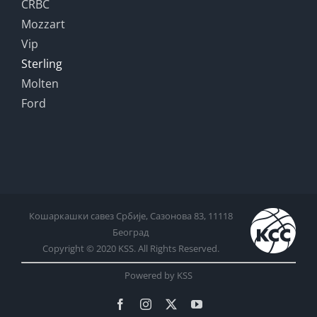
CRBC
Mozzart
Vip
Sterling
Molten
Ford
Кошаркашки савез Србије, Сазонова 83, 11118
Београд
Copyright © 2020 KSS. All Rights Reserved.
Powered by KSS
Facebook
Instagram
X
YouTube