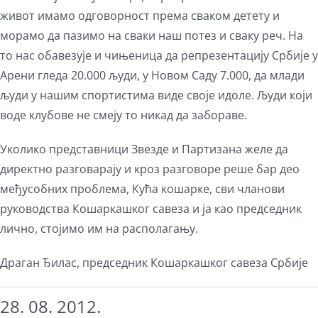
живот имамо одговорност према сваком детету и
морамо да пазимо на сваки наш потез и сваку реч. На
то нас обавезује и чињеница да репрезентацију Србије у
Арени гледа 20.000 људи, у Новом Саду 7.000, да млади
људи у нашим спортистима виде своје идоле. Људи који
воде клубове не смеју то никад да забораве.
Уколико представници Звезде и Партизана желе да
директно разговарају и кроз разговоре реше бар део
међусобних проблема, Кућа кошарке, сви чланови
руководства Кошаркашког савеза и ја као председник
лично, стојимо им на располагању.
Драган Ђилас, председник Кошаркашког савеза Србије
28. 08. 2012.