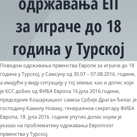
одржавања ЕП
за играче до 18
година у Турској
View
Поводом одржавања првенства Европе за играче до 18
Larger
година у Турској, у Самсуну од 30.07 – 07.08.2016. године,
Image
а имајући у виду ситуацију у тој земљи, као и допис који
је КСС добио од ФИБА Европа 16.јула 2016.године,
председник Кошаркашког савеза Србије Драган Ђилас је
господину Камилу Новаку, генералном секретару ФИБА
Европа, 18. јула 2016. године упутио допис којим је
указао на проблематику одржавања Европског
првенства у Турској.