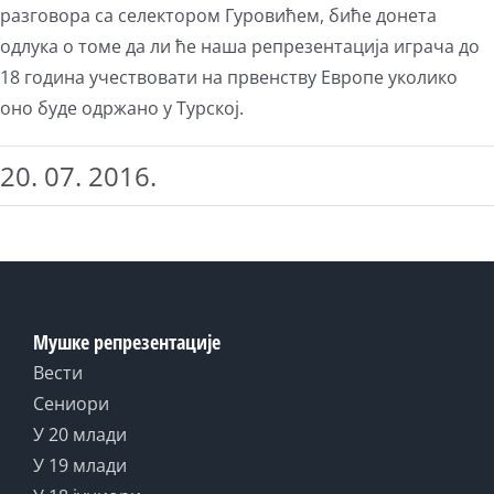
разговора са селектором Гуровићем, биће донета
одлука о томе да ли ће наша репрезентација играча до
18 година учествовати на првенству Европе уколико
оно буде одржано у Турској.
20. 07. 2016.
Мушке репрезентације
Вести
Сениори
У 20 млади
У 19 млади