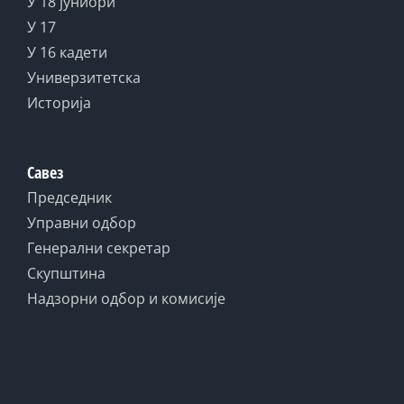
У 18 јуниори
У 17
У 16 кадети
Универзитетска
Историја
Савез
Председник
Управни одбор
Генерални секретар
Скупштина
Надзорни одбор и комисије