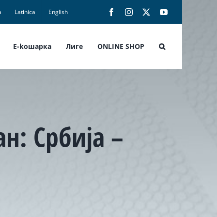
а
Latinica
English
Facebook
Instagram
X
YouTube
E-koшарка
Лиге
ONLINE SHOP
ан: Србија –