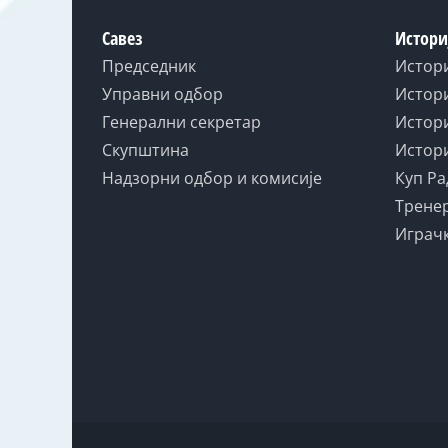
Савез
Истори
Председник
Истор
Управни одбор
Истори
Генерални секретар
Истори
Скупштина
Истори
Надзорни одбор и комисије
Куп Ра
Тренер
Играчк