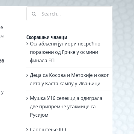
Search
for:
је
за
Скорашњи чланци
Ослабљени јуниори несрећно
поражени од Грчке у осмини
финала ЕП
66
Деца са Косова и Метохије и овог
лета у Каста кампу у Ивањици
 у
Мушка У16 селекција одиграла
о
две припремне утакмице са
Русијом
Саопштење КСС