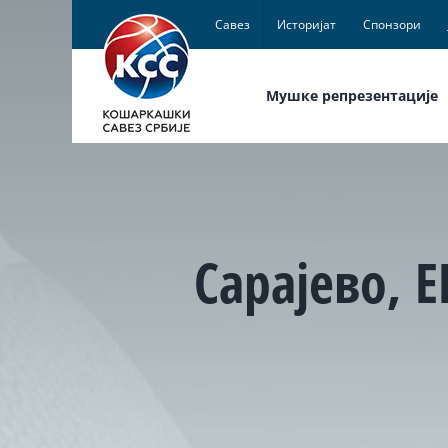
Skip
Савез
Историјат
Спонзори
to
content
Мушке репрезентације
Сарајево, Е