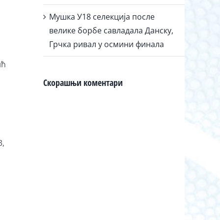
Мушка У18 селекција после
велике борбе савладала Данску,
Грчка ривал у осмини финала
ић
Скорашњи коментари
3,