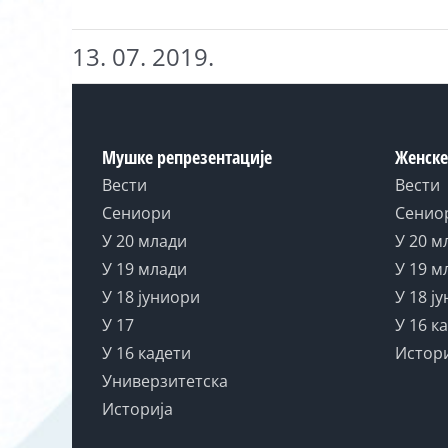
13. 07. 2019.
Мушке репрезентације
Женске
Вести
Вести
Сениори
Сенио
У 20 млади
У 20 м
У 19 млади
У 19 м
У 18 јуниори
У 18 ј
У 17
У 16 к
У 16 кадети
Истор
Универзитетска
Историја