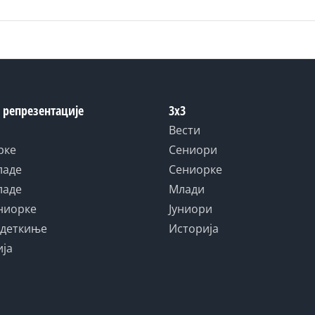
 репрезентације
3x3
Вести
рке
Сениори
ладе
Сениорке
ладе
Млади
униорке
Јуниори
адеткиње
Историја
ија