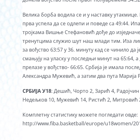
Велика борба водила се и у наставку утакмице. 
прва успела да се одлепи и поведе са 49:44. Ипа
тројкама Вишње Стефановић дође до изједначења
тренутцима служио шут наш млади тим. Иза ли
за вођство 63:57 у 36. минуту кад се чинило д
смањују на уласку у последњи минут на 65:64, а
прелазе у вођство- 66:65. Србија је имала посл
Александра Мужевић, а затим два пута Марија Р
СРБИЈА У18
: Дешић, Чорто 2, Зарић 4, Радојчин
Недељков 10, Мужевић 14, Ристић 2, Митровић 
Комплетну статистику можете погледати овде:
http://www.fiba.basketball/europe/u18women/20