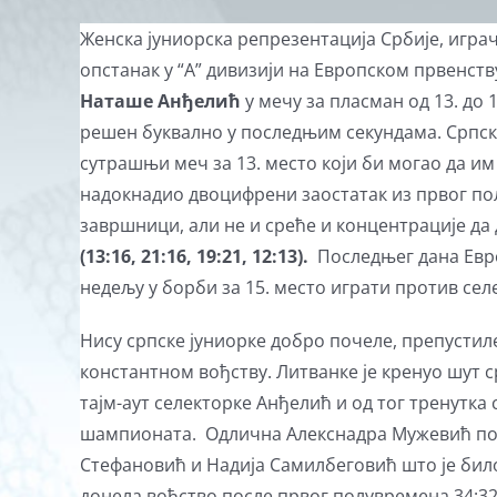
View
Женска јуниорска репрезентација Србије, играч
Larger
опстанак у “А” дивизији на Европском првенств
Image
Наташе Анђелић
у мечу за пласман од 13. до 
решен буквално у последњим секундама. Српске
сутрашњи меч за 13. место који би могао да им
надокнадио двоцифрени заостатак из првог по
завршници, али не и среће и концентрације да 
(13:16, 21:16, 19:21, 12:13).
Последњег дана Евро
недељу у борби за 15. место играти против сел
Нису српске јуниорке добро почеле, препустиле
константном вођству. Литванке је кренуо шут с
тајм-аут селекторке Анђелић и од тог тренутка
шампионата. Одлична Алекснадра Мужевић пост
Стефановић и Надија Самилбеговић што је било 
донела вођство после првог полувремена 34:32