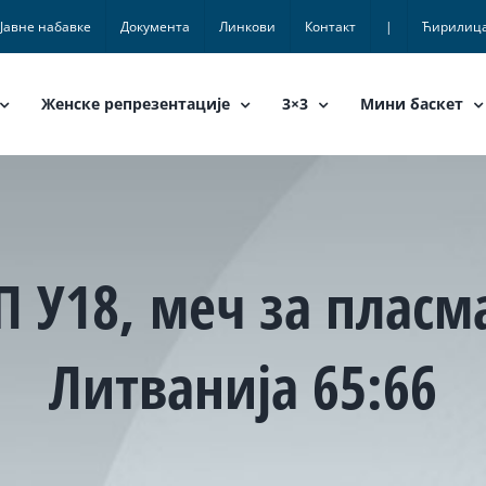
Јавне набавке
Документа
Линкови
Контакт
|
Ћирилиц
Женске репрезентације
3×3
Мини баскет
П У18, меч за пласм
Литванија 65:66