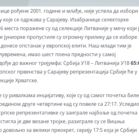
ице рођене 2001. године и млађе, није успела да избори
у које се одржава у Сарајеву. Изабранице селекторке
16 места поражене су од селекције Литваније у мечу који 
 јуниорке пропустиле су огромну прилику да се изборе 
 донесе опстанак у европској елити. Наш млади тим је
лувремена, имао шест поена предности у самој
дође до важног тријумфа: Србија У18 – Литванија У18
65:
пског првенства у Сарајеву репрезентација Србије ће у
екције Хрватске.
 су ривалкама инцијативу, које су од самог почетка биле
редином друге четвртине кад су повеле са 27:17. Уследи
 српске репрезентативке су заиграле најбоље од почетка
игла је две везане тројке, разиграле су се Вишња
довољно за велики преокрет, серију 17:5 која је Србији
.