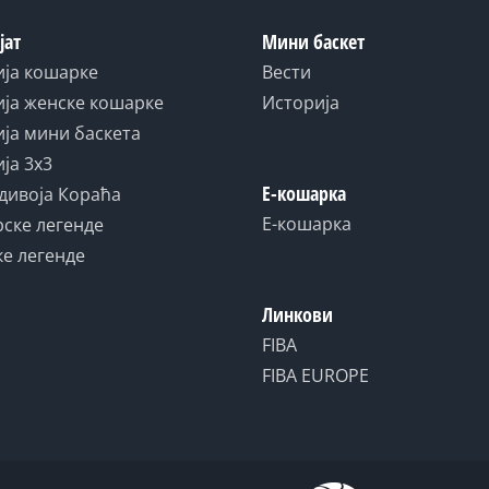
јат
Мини баскет
ија кошарке
Вести
ја женске кошарке
Историја
ја мини баскета
ја 3x3
Е-кошарка
дивоја Кораћа
Е-кошарка
ске легенде
е легенде
Линкови
FIBA
FIBA EUROPE