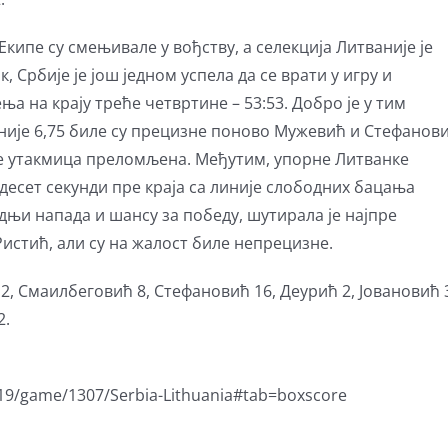
Екипе су смењивале у вођству, а селекција Литваније је
к, Србије је још једном успела да се врати у игру и
 на крају треће четвртине – 53:53. Добро је у тим
није 6,75 биле су прецизне поново Мужевић и Стефанов
а је утакмица преломљена. Међутим, упорне Литванке
 десет секунди пре краја са линије слободних бацања
едњи напада и шансу за победу, шутирала је најпре
истић, али су на жалост биле непрецизне.
 2, Смаилбеговић 8, Стефановић 16, Деурић 2, Јовановић 
2.
19/game/1307/Serbia-Lithuania#tab=boxscore