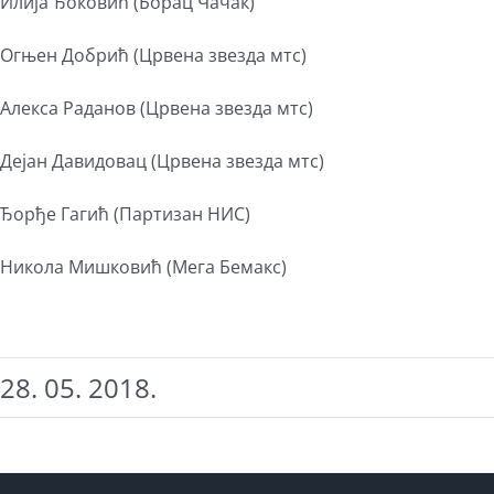
Илија Ђоковић (Борац Чачак)
Огњен Добрић (Црвена звезда мтс)
Алекса Раданов (Црвена звезда мтс)
Дејан Давидовац (Црвена звезда мтс)
Ђорђе Гагић (Партизан НИС)
Никола Мишковић (Мега Бемакс)
28. 05. 2018.