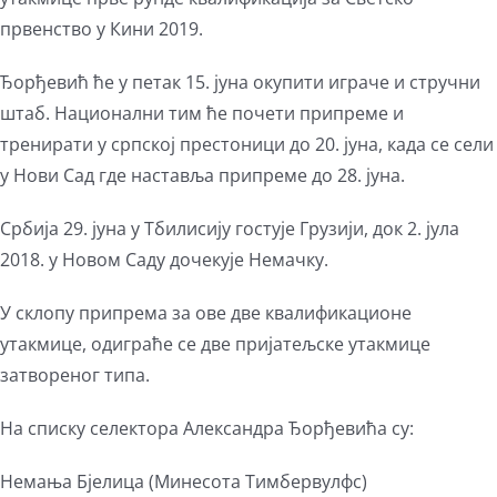
првенство у Кини 2019.
Ђорђевић ће у петак 15. јуна окупити играче и стручни
штаб. Национални тим ће почети припреме и
тренирати у српској престоници до 20. јуна, када се сели
у Нови Сад где наставља припреме до 28. јуна.
Србија 29. јуна у Тбилисију гостује Грузији, док 2. јула
2018. у Новом Саду дочекује Немачку.
У склопу припрема за ове две квалификационе
утакмице, одиграће се две пријатељске утакмице
затвореног типа.
На списку селектора Александра Ђорђевића су:
Немања Бјелица (Минесота Тимбервулфс)