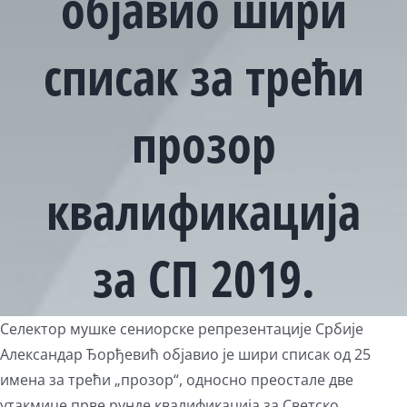
објавио шири
списак за трећи
прозор
квалификација
за СП 2019.
View
Селектор мушке сениорске репрезентације Србије
Larger
Александар Ђорђевић објавио је шири списак од 25
Image
имена за трећи „прозор“, односно преостале две
утакмице првe рундe квалификација за Светско