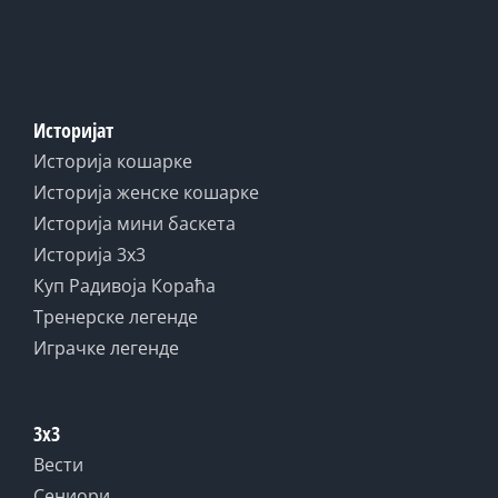
Историјат
Историја кошарке
Историја женске кошарке
Историја мини баскета
Историја 3x3
Куп Радивоја Кораћа
Тренерске легенде
Играчке легенде
3x3
Вести
Сениори