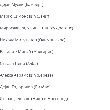
Дејан Мусли (Бамберг)
Марко Симоновић (Зенит)
Мирослав Радуљица (Ђангсу Драгонс)
Никола Милутинов (Олимпијакос)
Василије Мицић (Жалгирис)
Стефан Пено (Алба)
Алекса Аврамовић (Варезе)
Дејан Тодоровић (Билбао)
Стеван Јеловац (Нижњи Новгород)