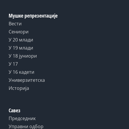
Мушке репрезентације
Вести
Сениори
У 20 млади
У 19 млади
У 18 јуниори
У 17
У 16 кадети
Универзитетска
Историја
Савез
Председник
Управни одбор