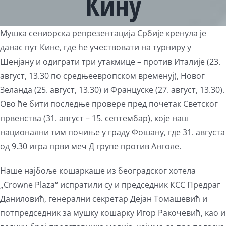
Кину
View
Мушка сениорска репрезентација Србије кренула је
Larger
данас пут Кине, где ће учествовати на турниру у
Image
Шенјану и одиграти три утакмице – против Италије (23.
август, 13.30 по средњеевропском временуј), Новог
Зеланда (25. август, 13.30) и Француске (27. август, 13.30).
Ово ће бити последње провере пред почетак Светског
првенства (31. август – 15. септембар), које наш
национални тим почиње у граду Фошану, где 31. августа
од 9.30 игра први меч Д групе против Анголе.
Наше најбоље кошаркаше из београдског хотела
„Crowne Plaza“ испратили су и председник КСС Предраг
Даниловић, генерални секретар Дејан Томашевић и
потпредседник за мушку кошарку Игор Ракочевић, као и