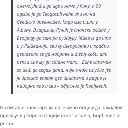
онемогућити да иде с нама у Кину, а 99
одсто је да Теодосић неће ићи ни на
Светско првенство. Када смо ишли у
Атину, Владимир Лучић је плански остао у
Београду да санира руптуру. Хтео је да игра
и у Литванији, сви су тврдоглави и храбри,
дешавало се да направе штету себи, али
рекли смо му да стане мало… Биће спреман
за пет до седам дана, није много изгубио јер
је прошао важан део припрема и радио је
напорно као и сви – објаснио је Ђорђевић.
На питање новинара да ли је имао опцију да накнадно
прикључи репрезентацији неког играча, Ђорђевић је
рекао: