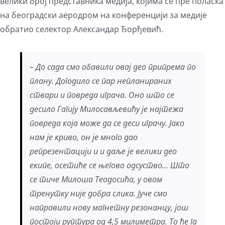
велики број представника медија, којима се пре поласка
на београдски аеродром на конференцији за медије
обратио селектор Александар Ђорђевић.
– До сада смо обавили овај део припрема по
плану. Догодило се пар непланираних
ствари и повреда играча. Оно што се
десило Гагију Милосављевићу је најтежа
повреда која може да се деси играчу. Јако
нам је криво, он је много дао
репрезентацији и и даље је велики део
екипе, осетиће се његово одсуство… Што
се тиче Милоша Теодосића, у овом
тренутку није добра слика. Јуче смо
направили нову магнетну резонанцу, још
постоји руптура од 4,5 милиметра. То ће га