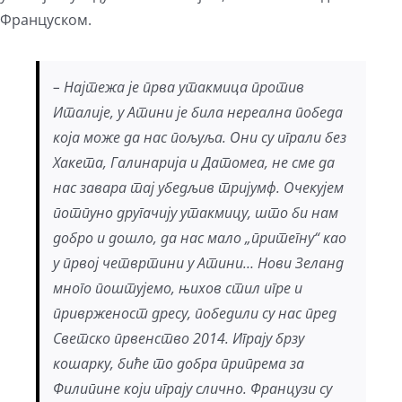
Француском.
– Најтежа је прва утакмица против
Италије, у Атини је била нереална победа
која може да нас пољуља. Они су играли без
Хакета, Галинарија и Датомеа, не сме да
нас завара тај убедљив тријумф. Очекујем
потпуно другачију утакмицу, што би нам
добро и дошло, да нас мало „притегну“ као
у првој четвртини у Атини… Нови Зеланд
много поштујемо, њихов стил игре и
приврженост дресу, победили су нас пред
Светско првенство 2014. Играју брзу
кошарку, биће то добра припрема за
Филипине који играју слично. Французи су