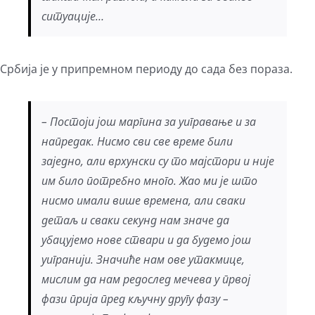
ситуације…
Србија је у припремном периоду до сада без пораза.
– Постоји још маргина за уигравање и за
напредак. Нисмо сви све време били
заједно, али врхунски су то мајстори и није
им било потребно много. Жао ми је што
нисмо имали више времена, али сваки
детаљ и сваки секунд нам значе да
убацујемо нове ствари и да будемо још
уигранији. Значиће нам ове утакмице,
мислим да нам редослед мечева у првој
фази прија пред кључну другу фазу –