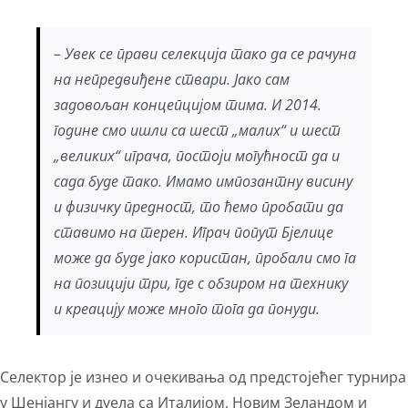
– Увек се прави селекција тако да се рачуна
на непредвиђене ствари. Јако сам
задовољан концепцијом тима. И 2014.
године смо ишли са шест „малих“ и шест
„великих“ играча, постоји могућност да и
сада буде тако. Имамо импозантну висину
и физичку предност, то ћемо пробати да
ставимо на терен. Играч попут Бјелице
може да буде јако користан, пробали смо га
на позицији три, где с обзиром на технику
и креацију може много тога да понуди.
Селектор је изнео и очекивања од предстојећег турнира
у Шенјангу и дуела са Италијом, Новим Зеландом и