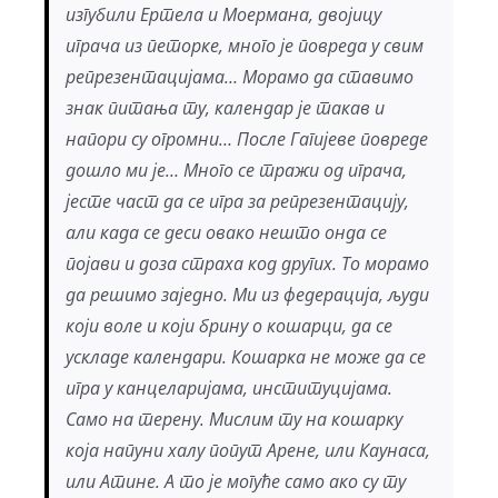
изгубили Ертела и Моермана, двојицу
играча из петорке, много је повреда у свим
репрезентацијама… Морамо да ставимо
знак питања ту, календар је такав и
напори су огромни… После Гагијеве повреде
дошло ми је… Много се тражи од играча,
јесте част да се игра за репрезентацију,
али када се деси овако нешто онда се
појави и доза страха код других. То морамо
да решимо заједно. Ми из федерација, људи
који воле и који брину о кошарци, да се
ускладе календари. Кошарка не може да се
игра у канцеларијама, институцијама.
Само на терену. Мислим ту на кошарку
која напуни халу попут Арене, или Каунаса,
или Атине. А то је могуће само ако су ту