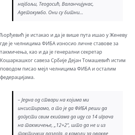
најбољи, Теодосић, Валанчијунас,
Адетокумбо. Они су битни…
Ђорђевић је истакао и да је више пута ишао у Женеву
где је челницима ФИБА износио личне ставове за
такмичења, као и да је генерални секретар
Кошаркашког савеза Србије Дејан Томашевић истим
поводом писао мејл челницима ФИБА и осталим
федерацијама.
– Једна од ствари на којима ми
инсистирамо, а то је да ФИБА реши да
допусти свим екипама да иду са 14 играча
на такмичење, „12+2“, што да не и из
тактичких разлога, а камоли за овакве