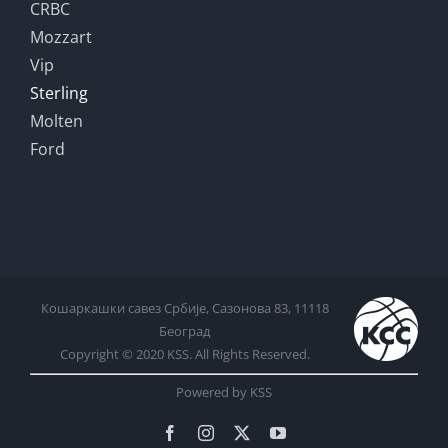
CRBC
Mozzart
Vip
Sterling
Molten
Ford
Кошаркашки савез Србије, Сазонова 83, 11118
Београд
Copyright © 2020 KSS. All Rights Reserved.
Powered by KSS
Facebook
Instagram
X
YouTube