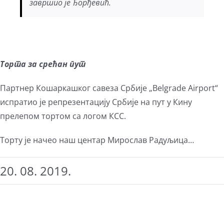
завршио је Ђорђевић.
Торта за срећан пут
Партнер Кошаркашког савеза Србије „Belgrade Airport“
испратио је репрезентацију Србије на пут у Кину
прелепом тортом са логом КСС.
Торту је начео наш центар Мирослав Радуљица…
20. 08. 2019.