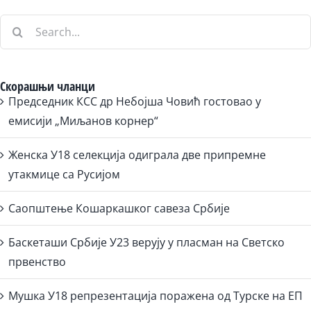
Search
for:
Скорашњи чланци
Председник КСС др Небојша Човић гостовао у
емисији „Миљанов корнер“
Женска У18 селекција одиграла две припремне
утакмице са Русијом
Саопштење Кошаркашког савеза Србије
Баскеташи Србије У23 верују у пласман на Светско
првенство
Мушка У18 репрезентација поражена од Турске на ЕП