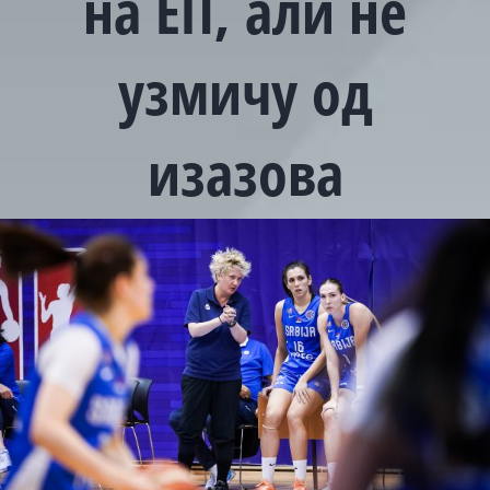
на ЕП, али не
узмичу од
изазова
View
Larger
Image