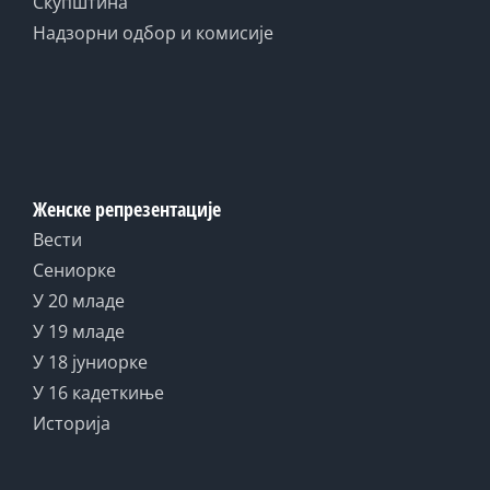
Скупштина
Надзорни одбор и комисије
Женске репрезентације
Вести
Сениорке
У 20 младе
У 19 младе
У 18 јуниорке
У 16 кадеткиње
Историја