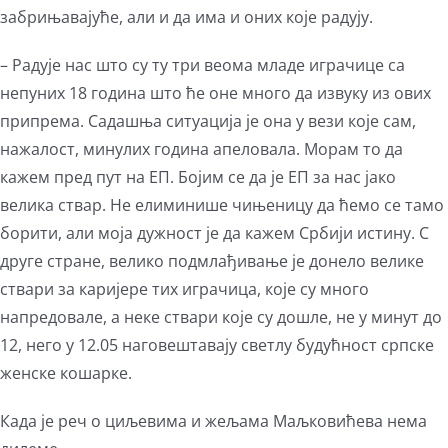
забрињавајуће, али и да има и оних које радују.
– Радује нас што су ту три веома младе играчице са
непуних 18 година што ће оне много да извуку из ових
припрема. Садашња ситуација је она у вези које сам,
нажалост, минулих година апеловала. Морам то да
кажем пред пут на ЕП. Бојим се да је ЕП за нас јако
велика ствар. Не елиминише чињеницу да ћемо се тамо
борити, али моја дужност је да кажем Србији истину. С
друге стране, велико подмлађивање је донело велике
ствари за каријере тих играчица, које су много
напредовале, а неке ствари које су дошле, не у минут до
12, него у 12.05 наговештавају светлу будућност српске
женске кошарке.
Када је реч о циљевима и жељама Маљковићева нема