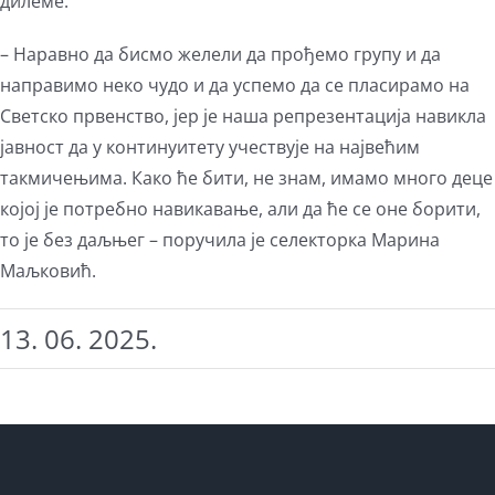
дилеме.
– Наравно да бисмо желели да прођемо групу и да
направимо неко чудо и да успемо да се пласирамо на
Светско првенство, јер је наша репрезентација навикла
јавност да у континуитету учествује на највећим
такмичењима. Како ће бити, не знам, имамо много деце
којој је потребно навикавање, али да ће се оне борити,
то је без даљњег – поручила је селекторка Марина
Маљковић.
13. 06. 2025.