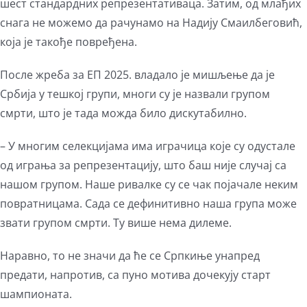
шест стандардних репрезентативаца. Затим, од млађих
снага не можемо да рачунамо на Надију Смаилбеговић,
која је такође повређена.
После жреба за ЕП 2025. владало је мишљење да је
Србија у тешкој групи, многи су је назвали групом
смрти, што је тада можда било дискутабилно.
– У многим селекцијама има играчица које су одустале
од играња за репрезентацију, што баш није случај са
нашом групом. Наше ривалке су се чак појачале неким
повратницама. Сада се дефинитивно наша група може
звати групом смрти. Ту више нема дилеме.
Наравно, то не значи да ће се Српкиње унапред
предати, напротив, са пуно мотива дочекују старт
шампионата.