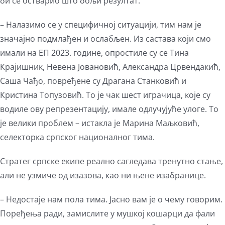
би се остварио што бољи резултат.
– Налазимо се у специфичној ситуацији, тим нам је
значајно подмлађен и ослабљен. Из састава који смо
имали на ЕП 2023. године, опростиле су се Тина
Крајишник, Невена Јовановић, Александра Црвендакић,
Саша Чађо, повређене су Драгана Станковић и
Кристина Топузовић. То је чак шест играчица, које су
водиле ову репрезентацију, имале одлучујуће улоге. То
је велики проблем – истакла је Марина Маљковић,
селекторка српског националног тима.
Стратег српске екипе реално сагледава тренутно стање,
али не узмиче од изазова, као ни њене изабранице.
– Недостаје нам пола тима. Јасно вам је о чему говорим.
Поређења ради, замислите у мушкој кошарци да фали