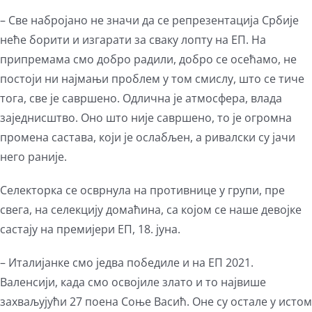
– Све набројано не значи да се репрезентација Србије
неће борити и изгарати за сваку лопту на ЕП. На
припремама смо добро радили, добро се осећамо, не
постоји ни најмањи проблем у том смислу, што се тиче
тога, све је савршено. Одлична је атмосфера, влада
заједнисштво. Оно што није савршено, то је огромна
промена састава, који је ослабљен, а ривалски су јачи
него раније.
Селекторка се осврнула на противнице у групи, пре
свега, на селекцију домаћина, са којом се наше девојке
састају на премијери ЕП, 18. јуна.
– Италијанке смо једва победиле и на ЕП 2021.
Валенсији, када смо освојиле злато и то највише
захваљујући 27 поена Соње Васић. Оне су остале у истом