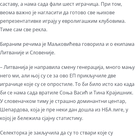
саставу, а нама сада фали шест играчица. При том,
веома важно је нагласити да готово све њихове
репрезентативке играју у евролигашким клубовима.
Тиме сам све рекла.
Бираним речима је Маљковићева говорила и о екипама
Литваније и Словеније.
– Литванија је направила смену генерација, много мању
него ми, али њој су се за ово ЕП прикључиле две
играчице које су се опростиле. То би било исто као када
би се нама сада вратиле Соња Васић и Тина Крајишник.
У словеначком тиму је страшно доминантни центар,
Шепардова, која је пре неки дан дошла из НБА лиге, у
којој је бележила сјајну статистику.
Селекторка је закључила да су то ствари које су