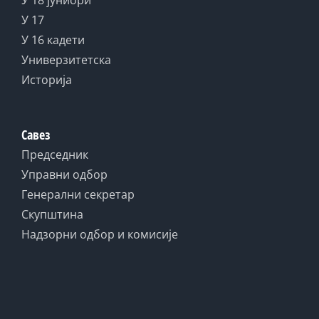
У 18 јуниори
У 17
У 16 кадети
Универзитетска
Историја
Савез
Председник
Управни одбор
Генерални секретар
Скупштина
Надзорни одбор и комисије