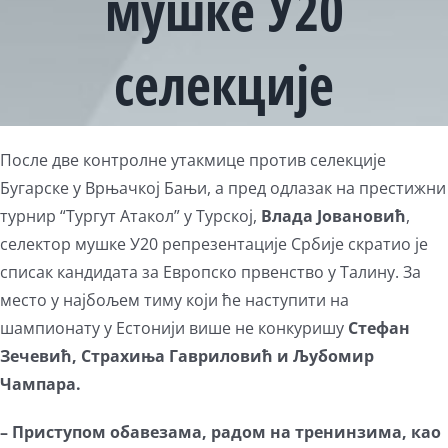
мушке У20
селекције
После две контролне утакмице против селекције
Бугарске у Врњачкој Бањи, а пред одлазак на престижни
турнир “Тургут Атакол” у Турској,
Влада Јовановић
,
селектор мушке У20 репрезентације Србије скратио је
списак кандидата за Европско првенство у Талину. За
место у најбољем тиму који ће наступити на
шампионату у Естонији више не конкуришу
Стефан
Зечевић, Страхиња Гавриловић и Љубомир
Чампара.
– Приступом обавезама, радом на тренинзима, као