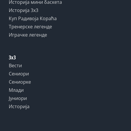
Историја мини баскета
Историја 3x3
Куп Радивоја Кораћа
Тренерске легенде
Играчке легенде
3x3
Вести
Сениори
Сениорке
Млади
Јуниори
Историја