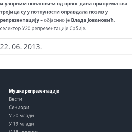
и узорним понашњем од првог дана припрема сва
тројица су у потпуности оправдала позив у
репрезентацију
– објаснио је
Влада Јовановић
,
селектор У20 репрезентације Србије.
22. 06. 2013.
Мушке репрезентације
Вести
Сениори
У 20 млади
У 19 млади