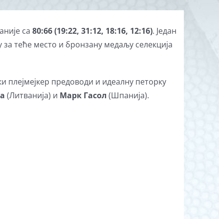
аније са
80:66 (19:22, 31:12, 18:16, 12:16)
. Један
чу за теће место и бронзану медаљу селекција
и плејмејкер предоводи и идеалну петорку
за
(Литванија) и
Марк Гасол
(Шпанија).