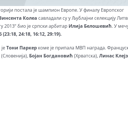
торији постала је шампион Европе. У финалу Европског
Винсента Колеа
савладали су у Љублајни селекцију Литв
ту 2013“ био је српски арбитар
Илија Белошевић
. У ме
6 (23:18, 24:18, 16:12, 29:19).
 је
Тони Паркер
коме је припала МВП награда. Француск
ћ
(Словенија),
Бојан Богдановић
(Хрватска),
Линас Клеј