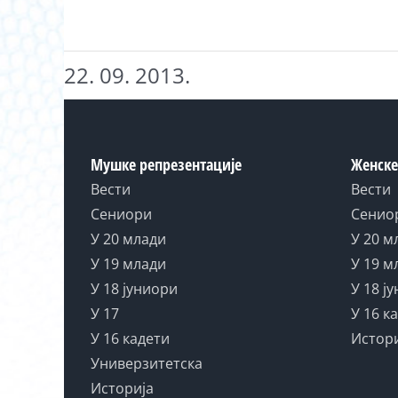
22. 09. 2013.
Мушке репрезентације
Женске
Вести
Вести
Сениори
Сенио
У 20 млади
У 20 м
У 19 млади
У 19 м
У 18 јуниори
У 18 ј
У 17
У 16 к
У 16 кадети
Истор
Универзитетска
Историја