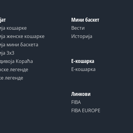
јат
Мини баскет
ија кошарке
Вести
ја женске кошарке
Историја
ја мини баскета
ја 3x3
Е-кошарка
дивоја Кораћа
Е-кошарка
ске легенде
е легенде
Линкови
FIBA
FIBA EUROPE