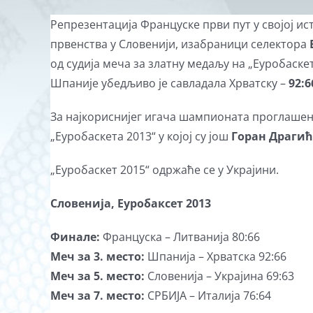
Репрезентација Француске први пут у својој ис
првенства у Словенији, изабраници селектора
од судија меча за златну медаљу на „Еуробаске
Шпаније убедљиво је савладала Хрватску –
92:6
За најкориснијег игача шампионата проглашен
„Еуробаскета 2013“ у којој су још
Горан Драги
„Еуробаскет 2015“ одржаће се у Украјини.
Словенија, Еуробаксет 2013
Финале:
Француска – Литванија 80:66
Меч за 3. место:
Шпанија – Хрватска 92:66
Меч за 5. место:
Словенија – Украјина 69:63
Меч за 7. место:
СРБИЈА – Италија 76:64