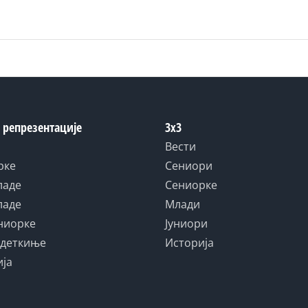
 репрезентације
3x3
Вести
рке
Сениори
ладе
Сениорке
ладе
Млади
униорке
Јуниори
адеткиње
Историја
ија