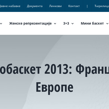
Јавне набавке
Документа
Линкови
Контакт
|
Ћирилиц
Женске репрезентације
3×3
Мини баскет
робаскет 2013: Фра
Европе