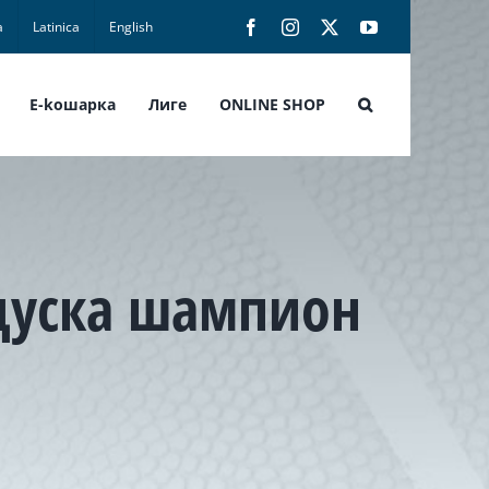
а
Latinica
English
Facebook
Instagram
X
YouTube
E-koшарка
Лиге
ONLINE SHOP
нцуска шампион