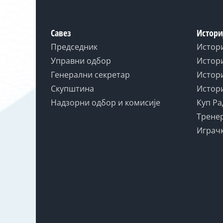
Савез
Истори
Председник
Истор
Управни одбор
Истори
Генерални секретар
Истори
Скупштина
Истори
Надзорни одбор и комисије
Куп Ра
Тренер
Играчк