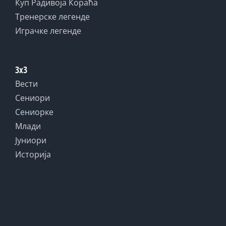
Куп Радивоја Кораћа
Тренерске легенде
Играчке легенде
3x3
Вести
Сениори
Сениорке
Млади
Јуниори
Историја