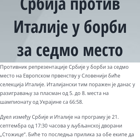
Србија против
Италије у борби
за седмо место
Противник репрезентације Србије у борби за седмо
место на Европском првенству у Словенији биће
селекција Италије. Италијански тим поражен је данас у
разигравању за пласман од 5. до 8. места на
шампионату од Украјине са 66:58.
Дуел између Србије и Италије на програму је 21.
септембра од 17:30 часова у љубљанској дворани
„Стожице“. Биће то последња прилика за обе екипе да