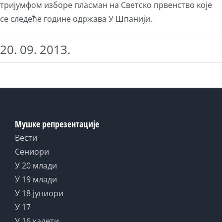
тријумфом изборе пласман на Светско првенство које
се следеће године одржава У Шпанији.
20. 09. 2013.
Мушке репрезентације
Вести
Сениори
У 20 млади
У 19 млади
У 18 јуниори
У 17
У 16 кадети