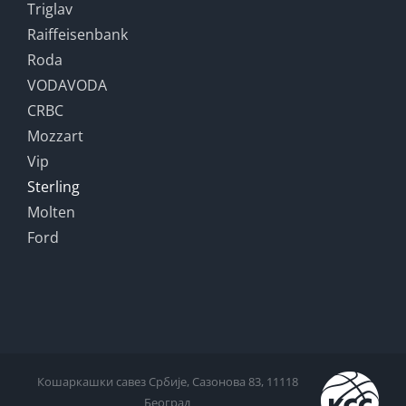
Triglav
Raiffeisenbank
Roda
VODAVODA
CRBC
Mozzart
Vip
Sterling
Molten
Ford
Кошаркашки савез Србије, Сазонова 83, 11118
Београд