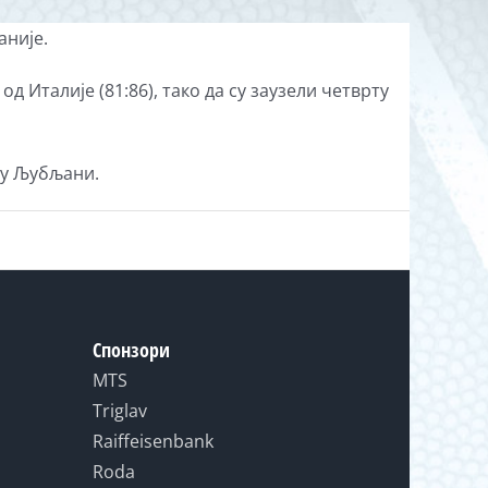
аније.
 Италије (81:86), тако да су заузели четврту
 у Љубљани.
Спонзори
MTS
Triglav
Raiffeisenbank
Roda