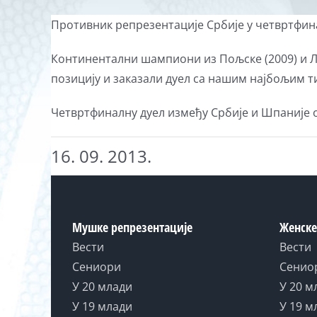
Противник репрезентације Србије у четвртфина
Континентални шампиони из Пољске (2009) и Лит
позицију и заказали дуел са нашим најбољим тим
Четвртфиналну дуел између Србије и Шпаније о
16. 09. 2013.
Мушке репрезентације
Женске
Вести
Вести
Сениори
Сенио
У 20 млади
У 20 м
У 19 млади
У 19 м