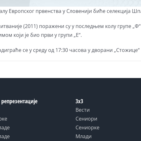
лу Европског првенства у Словенији биће селекција Шп
ваније (2011) поражени су у последњем колу групе „Ф“ од
ом који је био први у групи „Е“.
диграће се у среду од 17:30 часова у дворани „Стожице“
 репрезентације
3x3
Вести
рке
Сениори
ладе
Сениорке
ладе
Млади