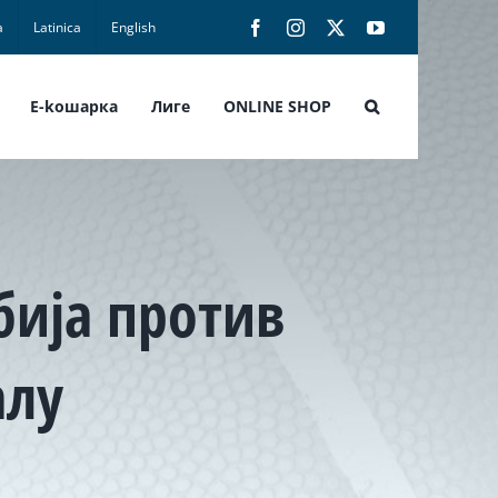
а
Latinica
English
Facebook
Instagram
X
YouTube
E-koшарка
Лиге
ONLINE SHOP
бија против
алу