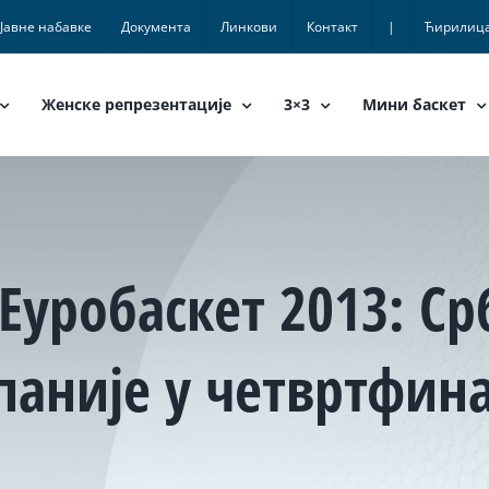
Јавне набавке
Документа
Линкови
Контакт
|
Ћирилиц
Женске репрезентације
3×3
Мини баскет
 Еуробаскет 2013: Ср
аније у четвртфин