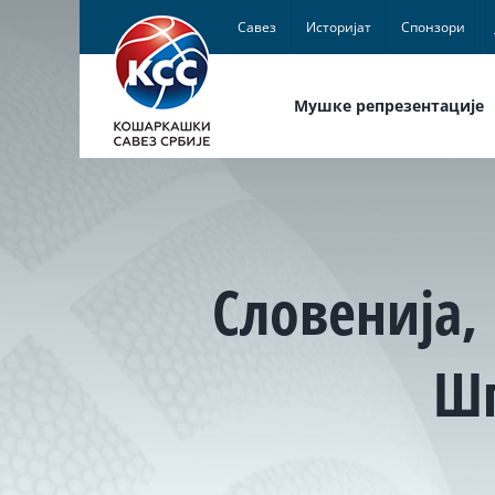
Skip
Савез
Историјат
Спонзори
to
content
Мушке репрезентације
Словенија,
Шп