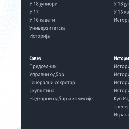
У 18 јуниори
У 18 ј
У 17
У 16 к
У 16 кадети
Истор
Универзитетска
Историја
Савез
Истори
Председник
Истор
Управни одбор
Истори
Генерални секретар
Истори
Скупштина
Истори
Надзорни одбор и комисије
Куп Ра
Тренер
Играчк