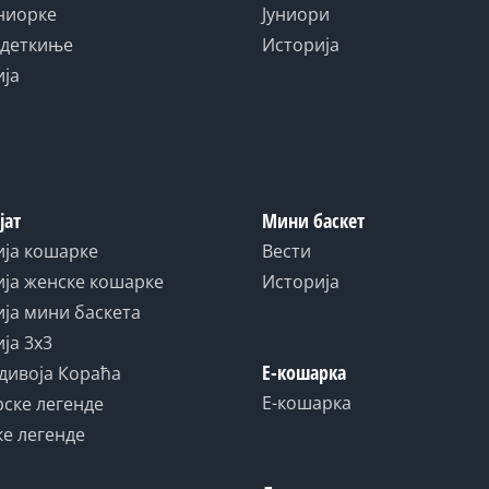
униорке
Јуниори
адеткиње
Историја
ија
јат
Мини баскет
ија кошарке
Вести
ја женске кошарке
Историја
ја мини баскета
ја 3x3
Е-кошарка
дивоја Кораћа
Е-кошарка
ске легенде
е легенде