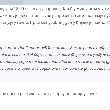
еду од 18.00 часова у дворани „Чаир“ у Нишу игра утак
акмицу је бесплатан, а све репрезентативке позивају пуб
ицију у групи. Први међусобни дуел у Кијеву је припао У
крајином. Противник већ годинама озбиљно ради и напред
ака је велика због пораза на њиховом терену, а о улогу је 
о титулу Европског шампиона. Због тога нам је посебно д
аше бројне спортисте подржала и помогла им да остваре поб
ше поена разлике гарантује прву позицију у групи.