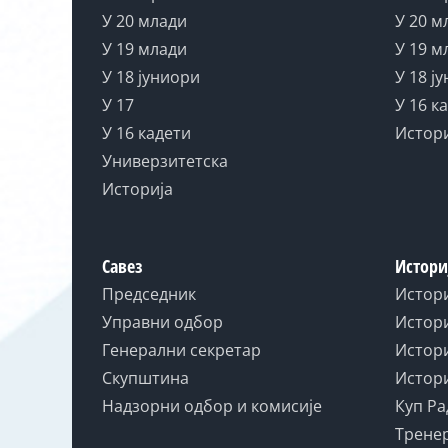
У 20 млади
У 20 м
У 19 млади
У 19 м
У 18 јуниори
У 18 ј
У 17
У 16 к
У 16 кадети
Истор
Универзитетска
Историја
Савез
Истори
Председник
Истор
Управни одбор
Истори
Генерални секретар
Истори
Скупштина
Истори
Надзорни одбор и комисије
Куп Ра
Тренер