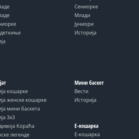
ладе
Сениорке
ладе
Млади
униорке
Јуниори
адеткиње
Историја
ија
јат
Мини баскет
ија кошарке
Вести
ја женске кошарке
Историја
ја мини баскета
ја 3x3
Е-кошарка
дивоја Кораћа
Е-кошарка
ске легенде