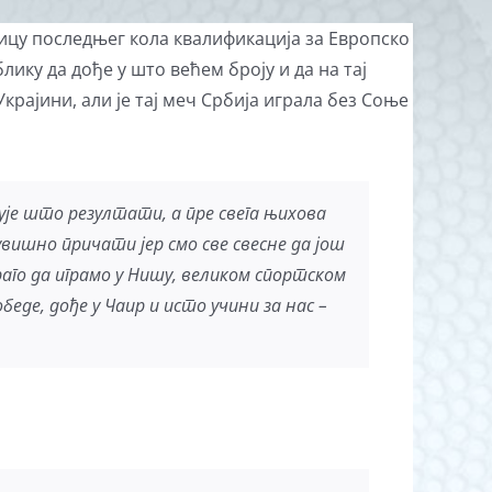
мицу последњег кола квалификација за Европско
лику да дође у што већем броју и да на тај
крајини, али је тај меч Србија играла без Соње
ује што резултати, а пре свега њихова
сувишно причати јер смо све свесне да још
раго да играмо у Нишу, великом спортском
еде, дође у Чаир и исто учини за нас –