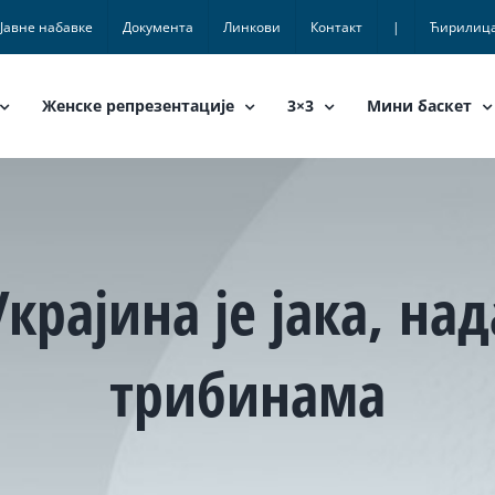
Јавне набавке
Документа
Линкови
Контакт
|
Ћирилиц
Женске репрезентације
3×3
Мини баскет
Украјина је јака, на
трибинама