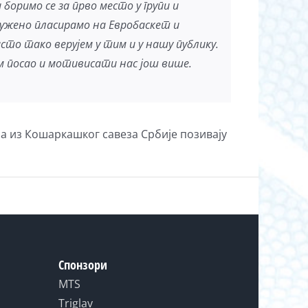
 боримо се за прво место у групи и
служено пласирамо на Евробаскет и
сто тако верујем у тим и у нашу публику.
ам посао и мотивисати нас још више.
, а из Кошаркашког савеза Србије позивају
Спонзори
MTS
Triglav