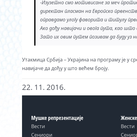
-Изузетно смо мотивисане за меч против У
директан пласман на Европско првенство 
оправдамо улогу фаворита и титулу првак
Ако дођу навијачи и овога пута, као што
Зато их овим путем позивам да буду уз н
Утакмица Србија – Украјина на програму је у ср
навијаче да дођу у што већем броју.
22. 11. 2016.
Мушке репрезентације
Женске
Вести
Вести
Сениори
Сенио