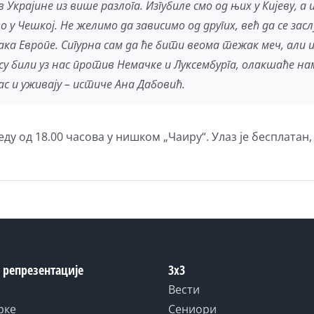
крајине из више разлога. Изгубиле смо од њих у Кијеву, а и
у Чешкој. Не желимо да зависимо од других, већ да се за
а Европе. Сигурна сам да ће бити веома тежак меч, али и
 су били уз нас против Немачке и Луксембурга, олакшаће н
ас и уживају – истиче Ана Дабовић.
еду од 18.00 часова у нишком „Чаиру“. Улаз је бесплатан
 репрезентације
3x3
Вести
рке
Сениори