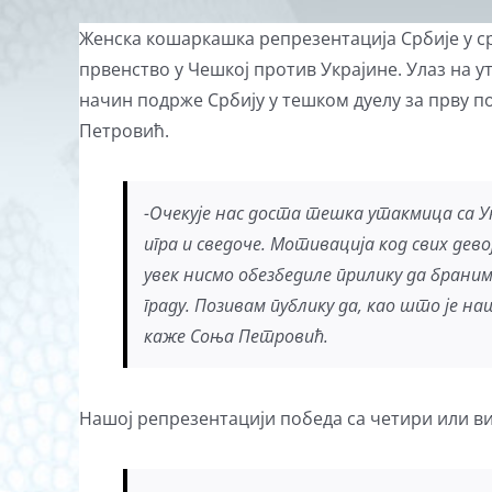
View
Женска кошаркашка репрезентација Србије у ср
Larger
првенство у Чешкој против Украјине. Улаз на ут
Image
начин подрже Србију у тешком дуелу за прву поз
Петровић.
-Очекује нас доста тешка утакмица са У
игра и сведочe. Мотивација код свих девој
увек нисмо обезбедиле прилику да браним
граду. Позивам публику да, као што је н
каже Соња Петровић.
Нашој репрезентацији победа са четири или ви