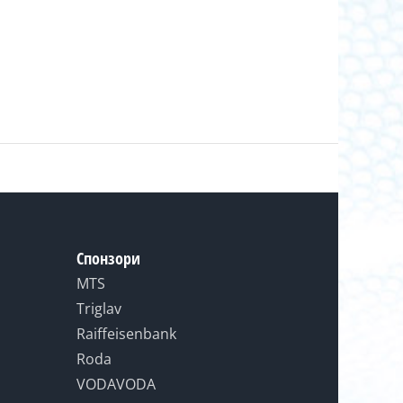
Спонзори
MTS
Triglav
Raiffeisenbank
Roda
VODAVODA