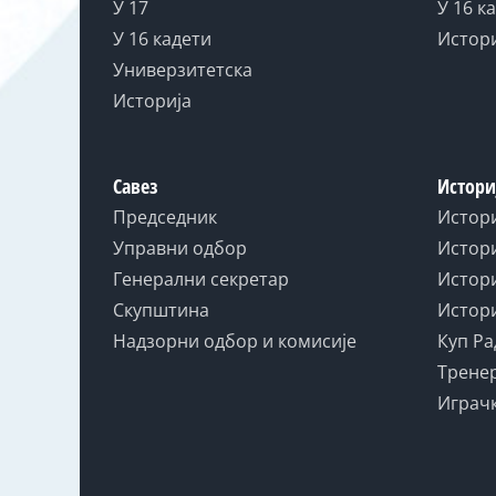
У 17
У 16 к
У 16 кадети
Истор
Универзитетска
Историја
Савез
Истори
Председник
Истор
Управни одбор
Истори
Генерални секретар
Истори
Скупштина
Истори
Надзорни одбор и комисије
Куп Ра
Тренер
Играчк