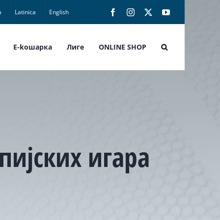
а
Latinica
English
Facebook
Instagram
X
YouTube
E-koшарка
Лиге
ONLINE SHOP
пијских игара