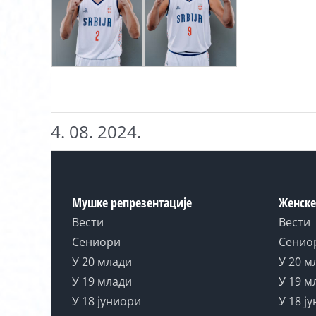
4. 08. 2024.
Мушке репрезентације
Женске
Вести
Вести
Сениори
Сенио
У 20 млади
У 20 м
У 19 млади
У 19 м
У 18 јуниори
У 18 ј