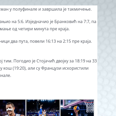
асман у полуфинале и завршила је такмичење.
ањио на 5:6. Изједначио је Бранковић на 7:7, па
а мање од четири минута пре краја.
ици два пута, повели 16:13 на 2:15 пре краја.
 тим. Погодио је Стојачић двојку за 18:19 на 33
у кош (19:20), али су Французи искористили
инале.