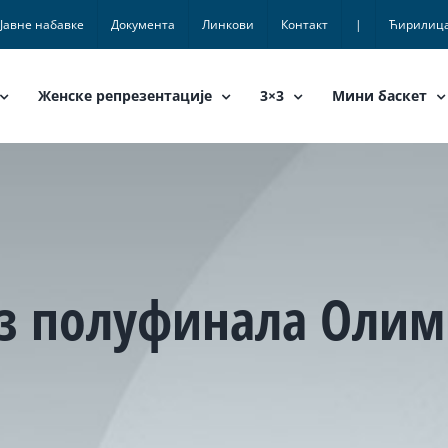
Јавне набавке
Документа
Линкови
Контакт
|
Ћирилиц
Женске репрезентације
3×3
Мини баскет
ез полуфинала Олим