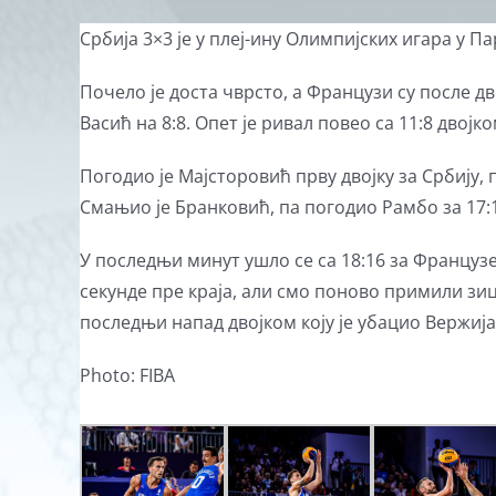
View
Србија 3×3 је у плеј-ину Олимпијских игара у 
Larger
Почело је доста чврсто, а Французи су после дв
Image
Васић на 8:8. Опет је ривал повео са 11:8 двој
Погодио је Мајсторовић прву двојку за Србију, 
Смањио је Бранковић, па погодио Рамбо за 17:1
У последњи минут ушло се са 18:16 за Французе,
секунде пре краја, али смо поново примили зице
последњи напад двојком коју је убацио Вержиј
Photo: FIBA