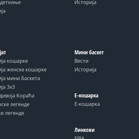
адеткиње
Историја
ија
јат
Мини баскет
ија кошарке
Вести
ја женске кошарке
Историја
ја мини баскета
ја 3x3
Е-кошарка
дивоја Кораћа
Е-кошарка
ске легенде
е легенде
Линкови
FIBA