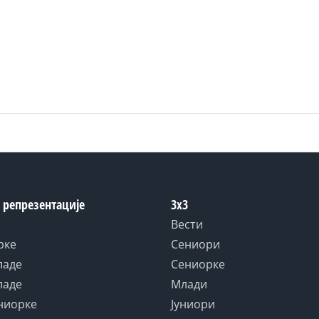
 репрезентације
3x3
Вести
рке
Сениори
ладе
Сениорке
ладе
Млади
униорке
Јуниори