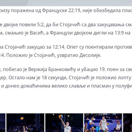
Паризу поражена од Француске 22:19, није обезбедила пл
е двојке повели 5:2, да би Стојачић са два закуцавања см
ком, смањио је Васић, а Французи двојком дигли на 13:9 н
па Стојачић закуцао за 12:14. Опет су поентирали противн
4. Положио је Стојачић, узвратио Десолије.
 побегао је Вержија Бранковићу и убацио 19. поен за свој
р. Остало нам је 18 секунди, Стојачић је положио лопту 
а и донео домаћинима велико славље и пласман у полуф