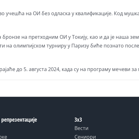
во учешћа на ОИ без одласка у квалификације. Код мушкар
ч бронзе на претходним ОИ у Токију, као и да је наша з
ати на олимпијском турниру у Паризу биће познато после
рајаће до 5. августа 2024, када су на програму мечеви за
 репрезентације
3x3
Вести
рке
Сениори