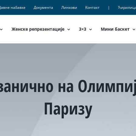
Јавне набавке
Документа
Линкови
Контакт
|
Ћирилиц
Женске репрезентације
3×3
Мини баскет
званично на Олимпи
Паризу