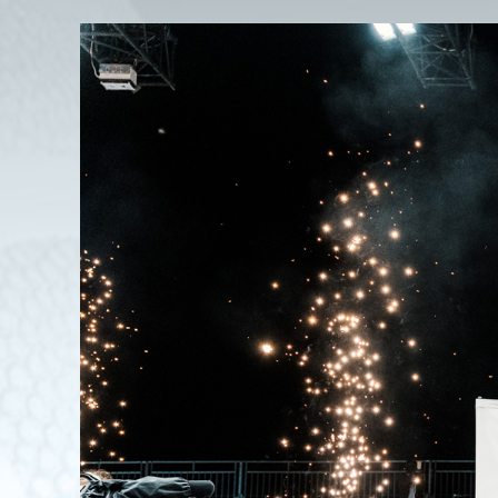
View
Larger
Image