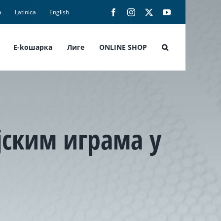
а
Latinica
English
Facebook
Instagram
X
YouTube
E-koшарка
Лиге
ONLINE SHOP
јским играма у