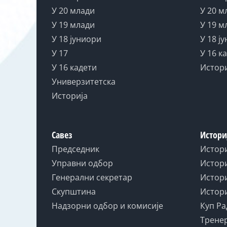
У 20 млади
У 20 м
У 19 млади
У 19 м
У 18 јуниори
У 18 ј
У 17
У 16 к
У 16 кадети
Истор
Универзитетска
Историја
Савез
Истори
Председник
Истор
Управни одбор
Истори
Генерални секретар
Истори
Скупштина
Истори
Надзорни одбор и комисије
Куп Ра
Тренер