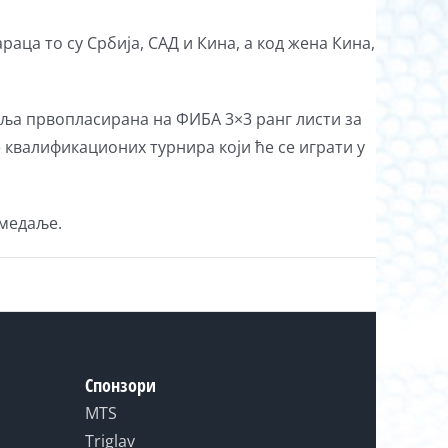
аца то су Србија, САД и Кина, а код жена Кина,
емља првопласирана на ФИБА 3×3 ранг листи за
 квалификационих турнира који ће се играти у
 медаље.
Спонзори
MTS
Triglav