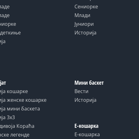
ладе
Сениорке
ладе
Млади
униорке
Јуниори
адеткиње
Историја
ија
јат
Мини баскет
ија кошарке
Вести
ја женске кошарке
Историја
ја мини баскета
ја 3x3
Е-кошарка
дивоја Кораћа
Е-кошарка
ске легенде