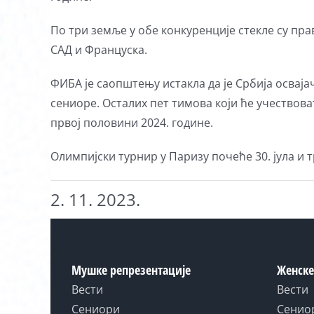
По три земље у обе конкуренције стекле су пра
САД и Француска.
ФИБА је саопштењу истакла да је Србија осваја
сениоре. Осталих пет тимова који ће учествов
првој половини 2024. године.
Олимпијски турнир у Паризу почеће 30. јула и т
2. 11. 2023.
Мушке репрезентације
Женске
Вести
Вести
Сениори
Сенио