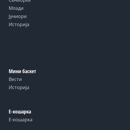
Сениорке
Млади
Јуниори
Историја
Мини баскет
Вести
Историја
Е-кошарка
Е-кошарка