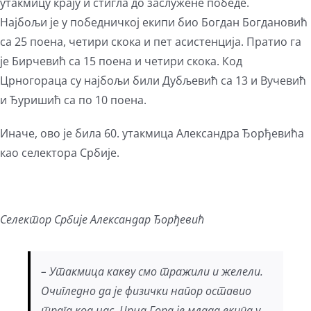
утакмицу крају и стигла до заслужене победе.
Најбољи је у победничкој екипи био Богдан Богдановић
са 25 поена, четири скока и пет асистенција. Пратио га
је Бирчевић са 15 поена и четири скока. Код
Црногораца су најбољи били Дубљевић са 13 и Вучевић
и Ђуришић са по 10 поена.
Иначе, ово је била 60. утакмица Александра Ђорђевића
као селектора Србије.
Селектор Србије Александар Ђорђевић
– Утакмица какву смо тражили и желели.
Очигледно да је физички напор оставио
трага код нас. Црна Гора је млада екипа у