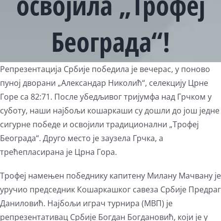
освојила „Трофеј
Београда“!
View
Репрезентација Србије победила је вечерас, у поново
Larger
пуној дворани „Александар Николић“, селекцију Црне
Image
Горе са 82:71. После убедљивог тријумфа над Грчком у
суботу, наши најбољи кошаркаши су дошли до још једне
сигурне победе и освојили традиционални „Трофеј
Београда“. Друго место је заузела Грчка, а
трећепласирана је Црна Гора.
Трофеј намењен победнику капитену Милану Мачвану је
уручио председник Кошаркашког савеза Србије Предраг
Даниловић. Најбољи играч турнира (МВП) је
репрезентативац Србије Богдан Богдановић, који је у