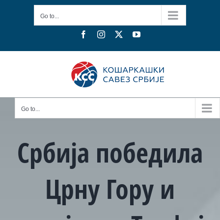
Skip
Go to...
to
content
Facebook
Instagram
X
YouTube
Go to...
Србија победила
Црну Гору и