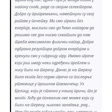
напону снаге, раде са својим селектором.
Добро су припремљени, наметнули су свој
ритам у почетку. Ми смо играли без
енергије, мислили смо да ћемо нападом да
решимо све док нисмо схватили да нам
треба максималан физички напор, Добра
одбрана резултира добром енергијом и
кренули смо у сигурнију игру. Имамо играче
који још имају неки одређени проблем и
нису били на терену. Данас је на терену
била екипа без седам играча са последње
утакмице у прошлом такмичењу. Уз
Бјелицу, који је стално у нашој причи, то је
много. Хоћу да похвалим ове момке који су
били на терену, њихово залагање, рад…
Има ту много озбиљности, али, наравно, и