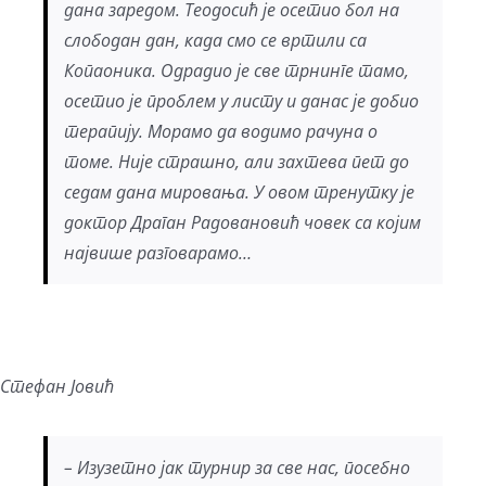
дана заредом. Теодосић је осетио бол на
слободан дан, када смо се вртили са
Копаоника. Одрадио је све трнинге тамо,
осетио је проблем у листу и данас је добио
терапију. Морамо да водимо рачуна о
томе. Није страшно, али захтева пет до
седам дана мировања. У овом тренутку је
доктор Драган Радовановић човек са којим
највише разговарамо…
Стефан Јовић
– Изузетно јак турнир за све нас, посебно