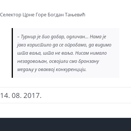
Селектор Црне Горе Богдан Тањевић
– Турнир је био добар, одличан… Нама је
јако користило да се опробамо, да видимо
шта ваља, шта не ваља. Нисам нимало
незадовољан, освојили смо бронзану
медаљу у оваквој конкуренцији.
14. 08. 2017.