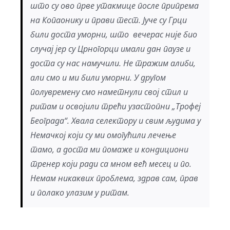
што су ово прве утакмице после припрема
на Копаонику и прави тест. Јуче су Грци
били доста уморни, што вечерас није био
случај јер су Црногорци имали дан паузе и
доста су нас намучили. Не тражим алиби,
али смо и ми били уморни. У другом
полувремену смо наметнули свој стил и
ритам и освојили трећи узастопни „Трофеј
Београда“. Хвала селектору и свим људима у
Немачкој који су ми омогућили лечење
тамо, а доста ми помаже и кондициони
тренер који ради са мном већ месец и по.
Немам никаквих проблема, здрав сам, прав
и полако улазим у ритам.