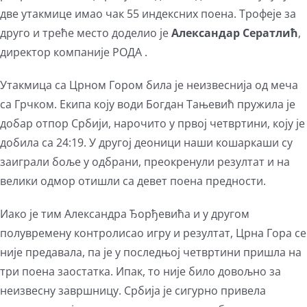
две утакмице имао чак 55 индексних поена. Трофеје за
друго и треће место доделио је
Александар Сератлић
,
директор компаније РОДА .
Утакмица са Црном Гором била је неизвеснија од меча
са Грчком. Екипа коју води Богдан Тањевић пружила је
добар отпор Србији, нарочито у првој четвртини, коју је
добила са 24:19. У другој деоници наши кошаркаши су
заиграли боље у одбрани, преокренули резултат и на
велики одмор отишли са девет поена предности.
Иако је тим Александра Ђорђевића и у другом
полувремену контролисао игру и резултат, Црна Гора се
није предавала, па је у последњој четвртини пришла на
три поена заостатка. Ипак, то није било довољно за
неизвесну завршницу. Србија је сигурно привела