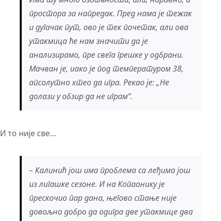
простора за напредак. Пред нама је тежак
и дугачак пут, ово је тек почетак, али ова
утакмица ће нам значити да је
анализирамо, пре свега грешке у одбрани.
Мачван је, иако је под температуром 38,
апсолутно хтео да игра. Рекао је: „Не
долази у обзир да не играм“.
И то није све…
– Калинић још има проблема са леђима још
из лигашке сезоне. И на Копаонику је
прескочио пар дана, његово стање није
довољно добро да одигра две утакмице два