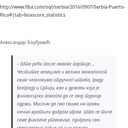
http://www.fiba.com/oqt/serbia/2016/0907/Serbia-Puerto-
Rico#|tab=boxscore_statistics
Александар Ђорђевић
– Шта рећи после овакве партије…
Честитке момцима и велика захвалност
свим члановима стручног штаба, граду
Београду и Србији, као и држави која је
финансијски помогла да се овај турнир
одржи. Мислим да смо свима на прави
начин вратили добром игром. Што се тиче
саме финалне утакмице, одиграли смо
максимално озбиљно и уз велико