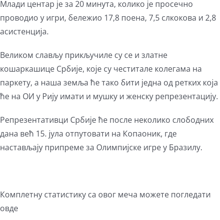
Млади центар је за 20 минута, колико је просечно
проводио у игри, бележио 17,8 поена, 7,5 слкокова и 2,8
асистенција.
Великом слављу прикључиле су се и златне
кошаркашице Србије, које су честитале колегама на
паркету, а наша земља ће тако бити једна од ретких која
ће на ОИ у Рију имати и мушку и женску репрезентацију.
Репрезентативци Србије ће после неколико слободних
дана већ 15. јула отпутовати на Копаоник, где
настављају припреме за Олимпијске игре у Бразилу.
Комплетну статистику са овог меча можете погледати
овде