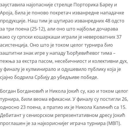
зауставила најопасније стрелце Порторика Бареу и
Ароја, била је поново покретач изванредне нападачке
продукције. Наш тим је шутирао изванредних 48 одсто
за три поена (25-12), али оно што најбоље дочарава
како су српски кошаркаши играли је невероватних 37
асистенција. Оно што је током целог турнира био
заштитни знак игре у нападу Ђорђевићевог тима –
тежња за екстра пасом, несебичниост и колективни дух,
у финалу је кулминирало и одушевило публику која је
сјајно бодрила Србију до убедљиве победе.
Богдан Богдановић и Никола Јокић су, као и током целог
турнира, били веома ефикасни. У финалу су постигли 26,
односно 23 поена, а пратио их је Никола Калинић са 15.
Дебитант у сениорском репрезентативном дресу Јокић
проглашен је за најкориснијег играча турнира (МВП).