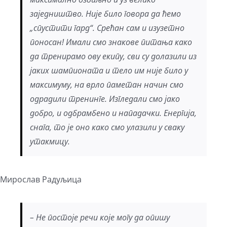
заједништво. Није било говора да ћемо
„спустити гард“. Срећан сам и изузетно
поносан! Имали смо знакове питања како
да тренирамо ову екипу, сви су долазили из
јаких шампионата и тело им није било у
максимуму, на врло паметан начин смо
одрадили тренинге. Изгледали смо јако
добро, и одбрамбено и нападачки. Енергија,
снага, то је оно како смо улазили у сваку
утакмицу.
Мирослав Радуљица
– Не постоје речи које могу да опишу