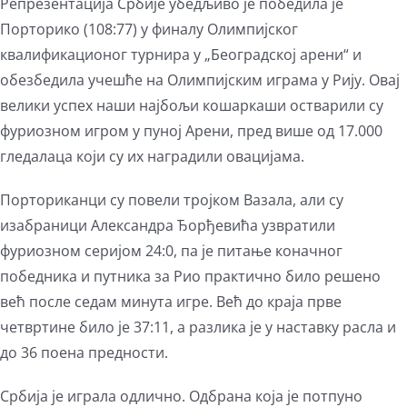
View
Репрезентација Србије убедљиво је победила је
Larger
Порторико (108:77) у финалу Олимпијског
Image
квалификационог турнира у „Београдској арени“ и
обезбедила учешће на Олимпијским играма у Рију. Овај
велики успех наши најбољи кошаркаши остварили су
фуриозном игром у пуној Арени, пред више од 17.000
гледалаца који су их наградили овацијама.
Порториканци су повели тројком Вазала, али су
изабраници Александра Ђорђевића узвратили
фуриозном серијом 24:0, па је питање коначног
победника и путника за Рио практично било решено
већ после седам минута игре. Већ до краја прве
четвртине било је 37:11, а разлика је у наставку расла и
до 36 поена предности.
Србија је играла одлично. Одбрана која је потпуно