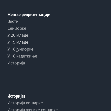
Женске репрезентације
Вести
Сениорке
У 20 младе
У 19 младе
У 18 јуниорке
У 16 кадеткиње
Историја
Историјат
Историја кошарке
Историја женске кошарке