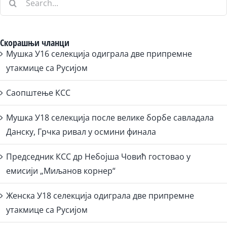
for:
Скорашњи чланци
Мушка У16 селекција одиграла две припремне
утакмице са Русијом
Саопштење КСС
Мушка У18 селекција после велике борбе савладала
Данску, Грчка ривал у осмини финала
Председник КСС др Небојша Човић гостовао у
емисији „Миљанов корнер“
Женска У18 селекција одиграла две припремне
утакмице са Русијом