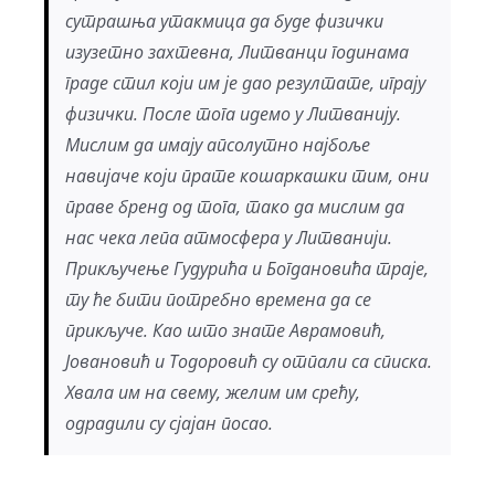
сутрашња утакмица да буде физички
изузетно захтевна, Литванци годинама
граде стил који им је дао резултате, играју
физички. После тога идемо у Литванију.
Мислим да имају апсолутно најбоље
навијаче који прате кошаркашки тим, они
праве бренд од тога, тако да мислим да
нас чека лепа атмосфера у Литванији.
Прикључење Гудурића и Богдановића траје,
ту ће бити потребно времена да се
прикључе. Као што знате Аврамовић,
Јовановић и Тодоровић су отпали са списка.
Хвала им на свему, желим им срећу,
одрадили су сјајан посао.