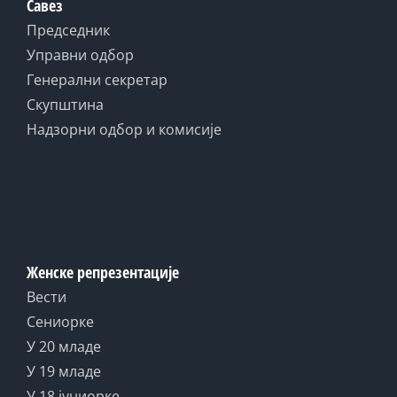
Савез
Председник
Управни одбор
Генерални секретар
Скупштина
Надзорни одбор и комисије
Женске репрезентације
Вести
Сениорке
У 20 младе
У 19 младе
У 18 јуниорке