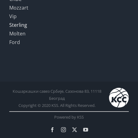
Mozzart
Vip
Sterling
Molten
Ford
Кошаркашки савез Србије, Сазонова 83, 11118
Београд
Copyright © 2020 KSS. All Rights Reserved.
Powered by KSS
Facebook
Instagram
X
YouTube