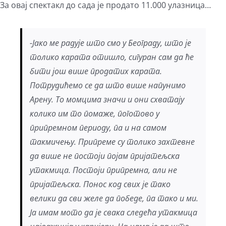
За овај спектакл до сада је продато 11.000 улазница…
-Јако ме радује што смо у Београду, што је
толико карата отишло, сигуран сам да ће
бити још више продатих карата.
Потрудићемо се да што више напунимо
Арену. То момцима значи и они схватају
колико им то помаже, поготово у
припремном периоду, па и на самом
такмичењу. Припреме су толико захтевне
да више не постоји појам пријатељска
утакмица. Постоји припремна, али не
пријатељска. Понос код свих је тако
велики да сви желе да победе, па тако и ми.
Ја имам мото да је свака следећа утакмица