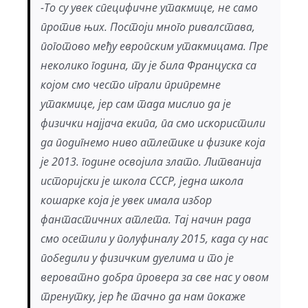
-То су увек специфичне утакмице, не само
против њих. Постоји много ривалстава,
поготово међу европским утакмицама. Пре
неколико година, ту је била Француска са
којом смо често играли припремне
утакмице, јер сам тада мислио да је
физички најјача екипа, па смо искористили
да подигнемо ниво атлетике и физике која
је 2013. године освојила злато. Литванија
историјски је школа СССР, једна школа
кошарке која је увек имала избор
фантастичних атлета. Тај начин рада
смо осетили у полуфиналу 2015, када су нас
победили у физичким дуелима и то је
вероватно добра провера за све нас у овом
тренутку, јер ће тачно да нам покаже