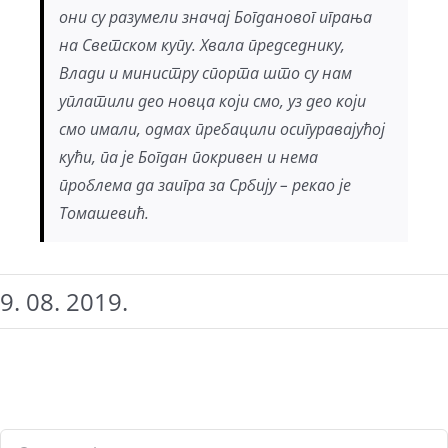
они су разумели значај Богдановог играња
на Светском купу. Хвала председнику,
Влади и министру спорта што су нам
уплатили део новца који смо, уз део који
смо имали, одмах пребацили осигуравајућој
кући, па је Богдан покривен и нема
проблема да заигра за Србију – рекао је
Томашевић.
9. 08. 2019.
Search