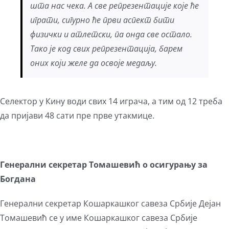
шта нас чека. А све репрезентације које ће
играти, сигурно ће први аспект бити
физички и атлетски, па онда све остало.
Тако је код свих репрезентација, барем
оних који желе да освоје медаљу.
Селектор у Кину води свих 14 играча, а тим од 12 треба
да пријави 48 сати пре прве утакмице.
Генерални секретар Томашевић о осигурању за
Богдана
Генерални секретар Кошаркашког савеза Србије Дејан
Томашевић се у име Кошаркашког савеза Србије