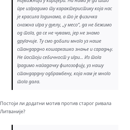
најважнија у каријери. На нама је да што
пре изградимо ту карактеристику која нас
је красила годинама, а то је физичка
снажна игра у дуелу, „у месо“, да не бежимо
од тога, да се не чувамо, јер не знамо
другачије. Ту смо добили много уз наше
стандардно кошаркашко знање и сарадњу.
Не постоји себичност у игри… Из тога
градимо нападачку филозофију, уз нашу
стандардну одбрамбену, која нам је много
тога дала.
Постоји ли додатни мотив против старог ривала
Литваније?