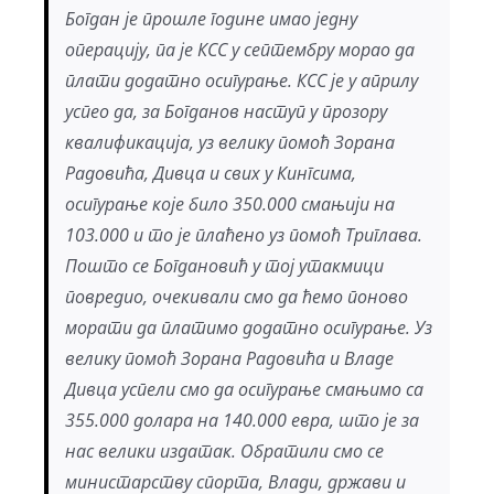
Богдан је прошле године имао једну
операцију, па је КСС у септембру морао да
плати додатно осигурање. КСС је у априлу
успео да, за Богданов наступ у прозору
квалификација, уз велику помоћ Зорана
Радовића, Дивца и свих у Кингсима,
осигурање које било 350.000 смањији на
103.000 и то је плаћено уз помоћ Триглава.
Пошто се Богдановић у тој утакмици
повредио, очекивали смо да ћемо поново
морати да платимо додатно осигурање. Уз
велику помоћ Зорана Радовића и Владе
Дивца успели смо да осигурање смањимо са
355.000 долара на 140.000 евра, што је за
нас велики издатак. Обратили смо се
министарству спорта, Влади, држави и