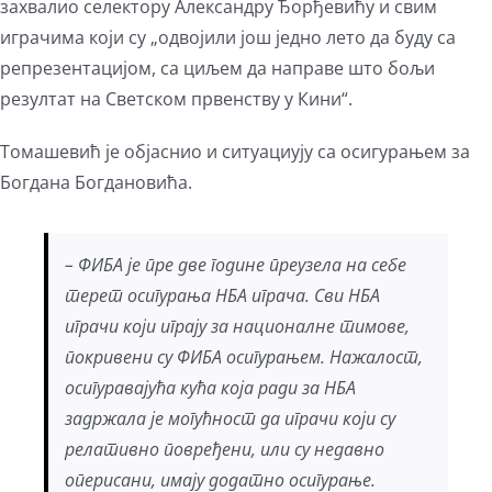
захвалио селектору Александру Ђорђевићу и свим
играчима који су „одвојили још једно лето да буду са
репрезентацијом, са циљем да направе што бољи
резултат на Светском првенству у Кини“.
Томашевић је објаснио и ситуациују са осигурањем за
Богдана Богдановића.
– ФИБА је пре две године преузела на себе
терет осигурања НБА играча. Сви НБА
играчи који играју за националне тимове,
покривени су ФИБА осигурањем. Нажалост,
осигуравајућа кућа која ради за НБА
задржала је могућност да играчи који су
релативно повређени, или су недавно
оперисани, имају додатно осигурање.