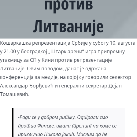
против
Литваније
View
Кошаркашка репрезентација Србије у суботу 10. августа
Larger
у 21.00 у београдкој „Штарк арени“ игра припремну
Image
утакмицу за СП у Кини против репрезентације
Литваније. Овим поводом, данас је одржана
конференција за медије, на којој су говорили селектор
Александар Ђорђевић и генерални секретар Дејан
Томашевић.
-Ради се у добром ритму. Одиграли смо
против Финске, имали тренинг на коме се
прикључио Никола Јокић. Мислим да ће