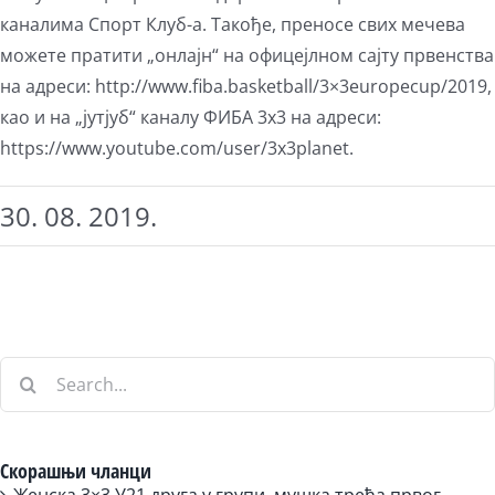
каналима Спорт Клуб-а. Такође, преносе свих мечева
можете пратити „онлајн“ на офицејлном сајту првенства
на адреси: http://www.fiba.basketball/3×3europecup/2019,
као и на „јутјуб“ каналу ФИБА 3х3 на адреси:
https://www.youtube.com/user/3x3planet.
30. 08. 2019.
Search
for:
Скорашњи чланци