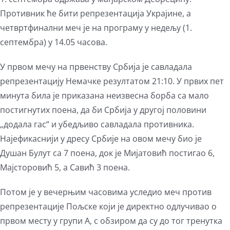
Противник ће бити репрезентација Украјине, а
четвртфинални меч је на програму у недељу (1.
септембра) у 14.05 часова.
У првом мечу на првенству Србија је савладала
репрезентацију Немачке резултатом 21:10. У првих пет
минута била је приказана неизвесна борба са мало
постигнутих поена, да би Србија у другој половини
„додала гас“ и убедљиво савладала противника.
Најефикаснији у дресу Србије на овом мечу био је
Душан Булут са 7 поена, док је Мијатовић постигао 6,
Мајсторовић 5, а Савић 3 поена.
Потом је у вечерњим часовима уследио меч против
репрезентације Пољске који је директно одлучивао о
првом месту у групи А, с обзиром да су до тог тренутка