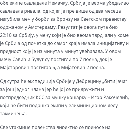
обе екипе савладале Немачку. Србија је веома убедљиво
савладала ривала, од којег је пре више од два месеца
изгубила меч у борби за бронзу на Светском првенству
одржаном у Амстердаму. Резултат је овога пута био
22:10 за Србију, у мечу који је био веома тврд, али у коме
је Србија од почетка до самог краја имала иницијативу и
предност коју је из минута у минут увећавала. У овом
мечу Савић и Булут су постигли по 7 поена, док је
Мајсторовић постигао 6, а Мијатовић 2 поена.
Од сутра ће експедиција Србије у Дебрецину „бити јача“
за још једног члана јер ће јој се придружити и
потпредседник КСС за мушку кошарку – Игор Ракочевић,
који ће бити подршка екипи у елиминиционом делу
такмичења.
Све утакмице првенства директно се преносе на