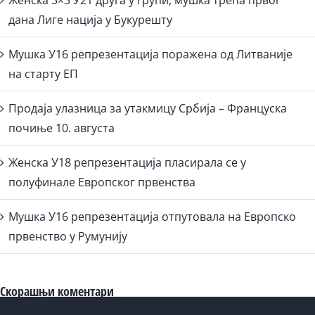
Женска 3×3 У21 друга у групи, мушка трећа првог
дана Лиге нација у Букурешту
Мушка У16 репрезентација поражена од Литваније
на старту ЕП
Продаја улазница за утакмицу Србија – Француска
почиње 10. августа
Женска У18 репрезентација пласирала се у
полуфинале Европског првенства
Мушка У16 репрезентација отпутовала на Европско
првенство у Румунију
Скорашњи коментари