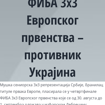
ФИБА 3х3
Европског
првенства –
противник
Украјина
View
Мушка сениорска 3х3 репрезентација Србије, бранилац
Larger
титуле првака Европе, пласирала се у четвртфинале
Image
ФИБА 3х3 Европског првенства које се од 30. августа до
1. септембра одржава у мађарском Дебрецину.