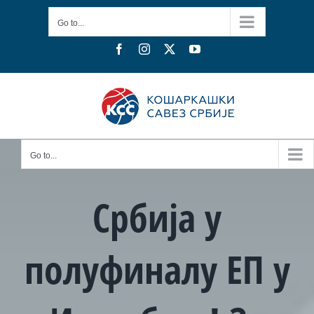
Skip
Go to...
to
content
Facebook
Instagram
X
YouTube
Go to...
Србија у
полуфиналу ЕП у