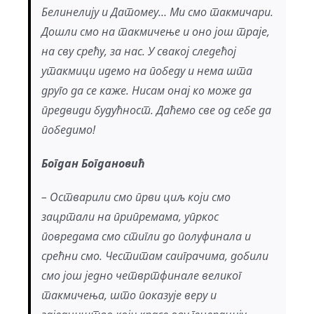
Белинелију и Датомеу… Ми смо такмичари.
Дошли смо на такмичење и оно још траје,
на сву срећу, за нас. У свакој следећој
утакмици идемо на победу и нема шта
друго да се каже. Нисам онај ко може да
предвиди будућност. Даћемо све од себе да
победимо!
Богдан Богдановић
– Остварили смо први циљ који смо
зацртали на припремама, упркос
повредама смо стигли до полуфинала и
срећни смо. Честитам саиграчима, добили
смо још једно четвртфинале великог
такмичења, што показује веру и