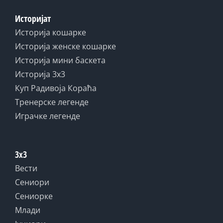
Историјат
Историја кошарке
Историја женске кошарке
Историја мини баскета
Историја 3x3
Куп Радивоја Кораћа
Тренерске легенде
Играчке легенде
3x3
Вести
Сениори
Сениорке
Млади