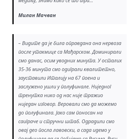
медаљу, знамо како се то игра…
Милан Мачван
– Видите да је била оправдана она нервоза
после утакмице са Мађарском. Доминирали
смо данас, осим уводних минута. У осталих
35-36 минута смо одиграли квалитетно,
зауставили Италију на 67 поена и
заслужено ушли у полуфинале. Ниједног
тренутка нико од нас није тражио
ниједан изговор. Веровали смо да можемо
до полуфинала. Јако сам поносан на
саиграче и стручни штаб. Одрадили смо
овај део посла лавовски, а сада идемо у
полуфинале да се побијемо са Русима. Руси