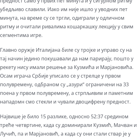
предност само у првих пет минута и у сигурном ритму
убедљиво славили. Иако им није ишло у уводних пет
минута, на време су се тргли, одиграли у одличном
ритму и очитали ривалима кошаркашку лекцију у свим
сегментима игре.
Главно оружје Италијана биле су тројке и управо су на
тај начин једино покушавали да нам парирају, пошто у
рекету нису имали решење за Кузмића и Марјановића.
Осам играча Србије уписало се у стрелце у првом
полувремену, одбраном су „азури“ ограничени на 33
поена у првом полувремену, а стрпљивим и паметним
нападомн смо стекли и чували двоцифрену предност.
Највише је било 15 разлике, односно 52:37 средином
треће четвртине, када су доминирали Кузмић, Мачван и
Лучић, па и Марјановић, а када су они стали ствар је у