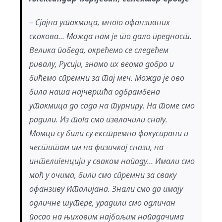
– Сјајна утакмица, много офанзивних
скокова… Можда нам је то дало предност.
Велика победа, окрећемо се следећем
ривалу, Русији, знамо их веома добро и
бићемо спремни за тај меч. Можда је ово
била наша најчвршћа одбрамбена
утакмица до сада на турниру. На томе смо
радили. Из тога смо извлачили снагу.
Момци су били су екстремно фокусирани и
честитам им на физичкој снази, на
интелигенцији у сваком нападу… Имали смо
моћ у очима, били смо спремни за сваку
офанзиву Италијана. Знали смо да имају
одличне шутере, урадили смо одличан
посао на њиховим најбољим нападачима