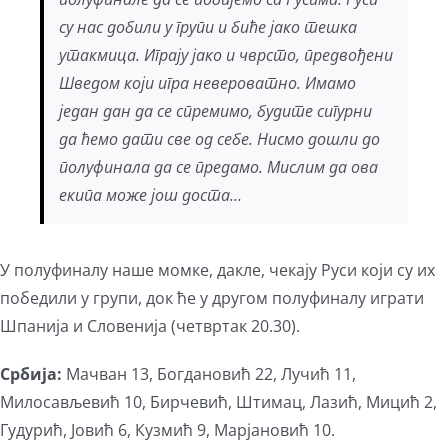
су нас добили у групи и биће јако тешка
утакмица. Играју јако и чврсто, предвођени
Шведом који игра невероватно. Имамо
један дан да се спремимо, будите сигурни
да ћемо дати све од себе. Нисмо дошли до
полуфинала да се предамо. Мислим да ова
екипа може још доста…
У полуфиналу наше момке, дакле, чекају Руси који су их
победили у групи, док ће у другом полуфиналу играти
Шпанија и Словенија (четвртак 20.30).
Србија:
Мачван 13, Богдановић 22, Лучић 11,
Милосављевић 10, Бирчевић, Штимац, Лазић, Мицић 2,
Гудурић, Јовић 6, Кузмић 9, Марјановић 10.