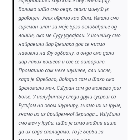
заједништво који красе ову генерацију.
Волимо што смо овде, сваки минут је
драгоцен. Увек играмо као тим. Имали смо
спреман план за моје брзо ослобађање од
лопте, ако ме буду удвајали. У почетку смо
направили пар грешака док се нисмо
навикли на ту одбрану, а онда смо дали
пар лаких кошева и све се отворило.
Промашио сам неке шутеве, али после,
када је требало, погодио сам и тако смо
преломили меч. Сигуран сам да можемо још
боље. У полуфиналу следи други сусрет са
Русијом на овом турниру, знамо их из групе,
знамо их из припремног периода… Изгубили
смо меч у групи, што је само мотив више
да их сада савладамо. То је борба за