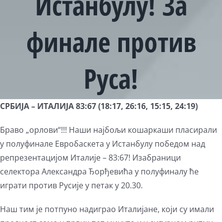
Истанбулу! За
финале против
Руса!
View
СРБИЈА – ИТАЛИЈА 83:67 (18:17, 26:16, 15:15, 24:19)
Larger
Браво „орлови“!!! Наши најбољи кошаркаши пласирали
Image
у полуфинале Евробаскета у Истанбулу победом над
репрезентацијом Италије – 83:67! Изабраници
селектора Александра Ђорђевића у полуфиналу ће
играти против Русије у петак у 20.30.
Наш тим је потпуно надиграо Италијане, који су имали