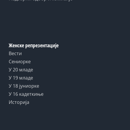
Женске репрезентације
Вести
Сениорке
У 20 младе
У 19 младе
У 18 јуниорке
У 16 кадеткиње
Историја