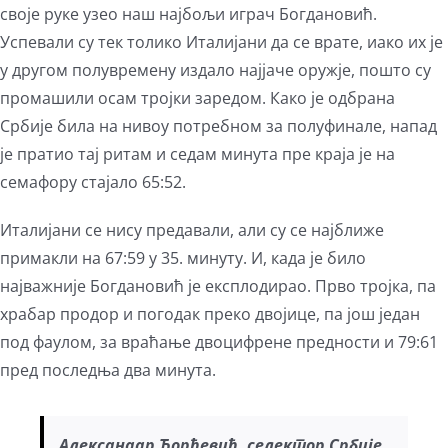
своје руке узео наш најбољи играч Богдановић.
Успевали су тек толико Италијани да се врате, иако их је
у другом полувремену издало најјаче оружје, пошто су
промашили осам тројки заредом. Како је одбрана
Србије била на нивоу потребном за полуфинале, напад
је пратио тај ритам и седам минута пре краја је на
семафору стајало 65:52.
Италијани се нису предавали, али су се најближе
примакли на 67:59 у 35. минуту. И, када је било
најважније Богдановић је експлодирао. Прво тројка, па
храбар продор и погодак преко двојице, па још један
под фаулом, за враћање двоцифрене предности и 79:61
пред последња два минута.
Александар Ђорђевић, селектор
С
рбије