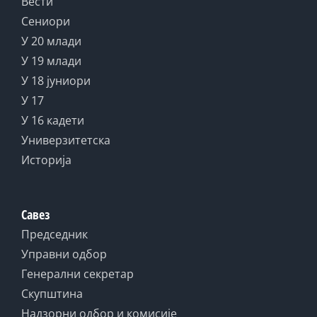
Вести
Сениори
У 20 млади
У 19 млади
У 18 јуниори
У 17
У 16 кадети
Универзитетска
Историја
Савез
Председник
Управни одбор
Генерални секретар
Скупштина
Надзорни одбор и комисије