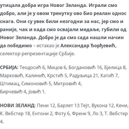
утицала добра игра Новог Зеланда. Играли смо
добро, али је у овом тренутку ово био реалан однос
снага. Они су увек били незгодни за нас, јер смо и
раније, чак и када смо освајали медаље, губили од
Новог Зеланда. Добро је да смо сада нашли начин
да победимо
– истакао је
Александар Ђорђевић,
селектор репрезентације Србије.
СРБИЈА:
Теодосић 6, Мицов 6, Богдановић 16, Бјелица 8,
Марковић, Калинић, Крстић 5, Радуљица 21, Катић 7,
Штимац, Симоновић 5, Митровић 4,
Бирчевић 4, Јовић 1.
НОВИ ЗЕЛАНД:
Пени 12, Барлет 13 Тејт, Вукона 12, Кени,
К. Вебстер 18, Ентони 2, Фоту 6, Френк 9, Ло 3, Т. Вебстер
4.