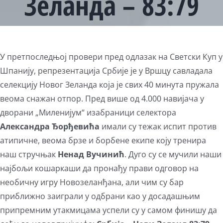
Зеланда – 83:79
У претпоследњој провери пред одлазак на Светски Куп у
Шпанију, репрезентација Србије је у Вршцу савладала
селекцију Новог Зеланда која је свих 40 минута пружала
веома снажан отпор. Пред више од 4.000 навијача у
дворани „Миленијум“ изабраници селектора
Александра Ђорђевића
имали су тежак испит против
атипичне, веома брзе и борбене екипе коју тренира
наш стручњак
Ненад Вучинић
. Дуго су се мучили наши
најбољи кошаркаши да пронађу прави одговор на
необичну игру Новозеланђана, али чим су бар
приближно заиграли у одбрани као у досадашњим
припремним утакмицама успели су у самом финишу да