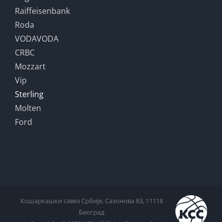
Raiffeisenbank
Roda
VODAVODA
CRBC
Mozzart
Vip
Sterling
Molten
Ford
Кошаркашки савез Србије, Сазонова 83, 11118
Београд