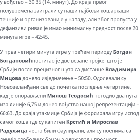
у вођство – 30:35 (14. минут). До краја првог
полувремена заиграли су наши најбољи кошаркаши
течније и организованије у нападу, али због пропуста у
дефанзиви ривал је имао минималну предност после 20
минута игре – 42:45.
У прва четири минута игре у трећем периоду
Богдан
Богдановић
постигао је две везане тројке, што је
Србији после прецизног шута са дистанце
Владимира
Мицова
донело изједначење – 50:50. Одолевали су
Новозеланђани све до почетка последње четвртине,
кад је опорављени
Милош Теодосић
погодио два пута
иза линије 6,75 и донео вођство нашој репрезентацији –
66:63. До краја утакмице Србија је форсирала игру испод
самог коша где су капитен
Крстић и Мирослав
Радуљица
често били фаулирани, али су поенима са
линије слободних бацања одржавали предност.