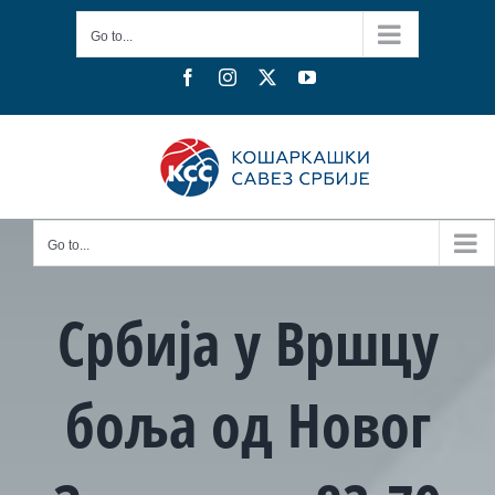
Skip
Go to...
to
content
Facebook
Instagram
X
YouTube
Go to...
Србија у Вршцу
боља од Новог