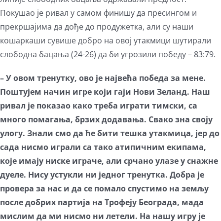
Покушао је ривал у самом финишу да пресингом и
прекршајима да дође до продужетка, али су наши
кошаркаши сувише добро на овој утакмици шутирали
слободна бацања (24-26) да би угрозили победу – 83:79.
– У овом тренутку, ово је највећа победа за мене.
Поштујем начин игре који гаји Нови Зеланд. Наш
ривал је показао како треба играти тимски, са
много помагања, брзих додавања. Свако зна своју
улогу. Знали смо да ће бити тешка утакмица, јер до
сада нисмо играли са тако атипичним екипама,
које имају ниске играче, али срчано улазе у снажне
дуеле. Нису устукли ни једног тренутка. Добра је
провера за нас и да се помало спустимо на земљу
после добрих партија на Трофеју Београда, мада
мислим да ми нисмо ни летели. На нашу игру је