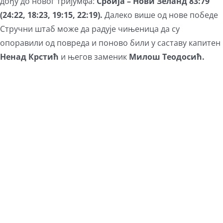
дођу до новог тријумфа:
Србија – Нови Зеланд 83:79
(24:22, 18:23, 19:15, 22:19).
Далеко више од нове победе
Стручни штаб може да радује чињеница да су
опоравили од повреда и поново били у саставу капитен
Ненад Крстић
и његов заменик
Милош Теодосић.