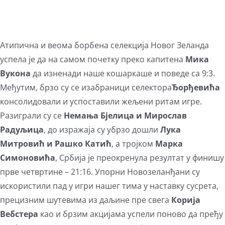
Атипична и веома борбена селекција Новог Зеланда
успела је да на самом почетку преко капитена
Мика
Вукона
да изненади наше кошаркаше и поведе са 9:3.
Међутим, брзо су се изабраници селектора
Ђорђевића
консолидовали и успоставили жељени ритам игре.
Разиграли су се
Немања Бјелица и Мирослав
Радуљица
, до изражаја су убрзо дошли
Лука
Митровић и Рашко Катић
, а тројком
Марка
Симоновића
, Србија је преокренула резултат у финишу
прве четвртине – 21:16. Упорни Новозеланђани су
искористили пад у игри нашег тима у наставку сусрета,
прецизним шутевима из даљине пре свега
Корија
Вебстера
као и брзим акцијама успели поново да пређу