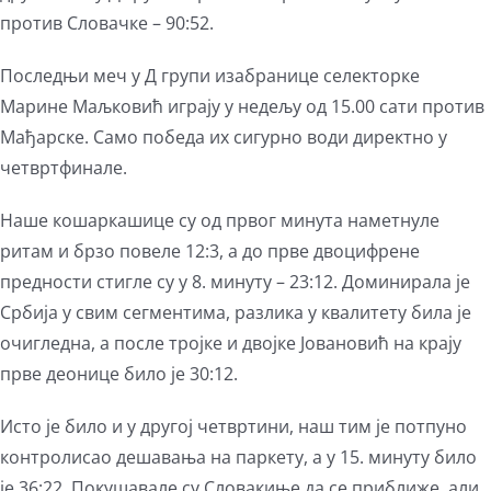
против Словачке – 90:52.
Последњи меч у Д групи изабранице селекторке
Марине Маљковић играју у недељу од 15.00 сати против
Мађарске. Само победа их сигурно води директно у
четвртфинале.
Наше кошаркашице су од првог минута наметнуле
ритам и брзо повеле 12:3, а до прве двоцифрене
предности стигле су у 8. минуту – 23:12. Доминирала је
Србија у свим сегментима, разлика у квалитету била је
очигледна, а после тројке и двојке Јовановић на крају
прве деонице било је 30:12.
Исто је било и у другој четвртини, наш тим је потпуно
контролисао дешавања на паркету, а у 15. минуту било
је 36:22. Покушавале су Словакиње да се приближе, али