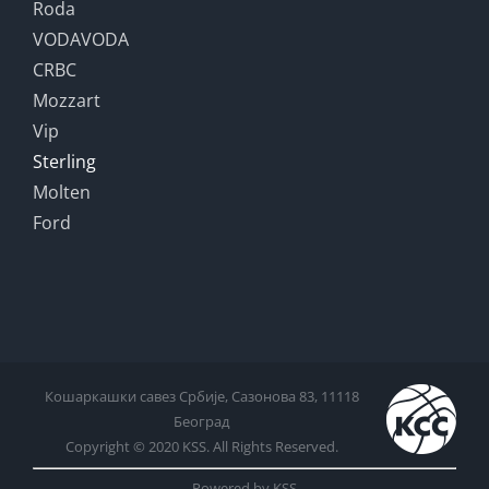
Roda
VODAVODA
CRBC
Mozzart
Vip
Sterling
Molten
Ford
Кошаркашки савез Србије, Сазонова 83, 11118
Београд
Copyright © 2020 KSS. All Rights Reserved.
Powered by KSS