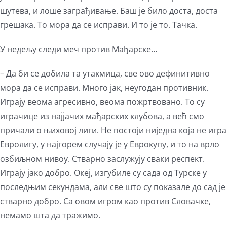
шутева, и лоше заграђивање. Баш је било доста, доста
грешака. То мора да се исправи. И то је то. Тачка.
У недељу следи меч против Мађарске…
– Да би се добила та утакмица, све ово дефинитивно
мора да се исправи. Много јак, неугодан противник.
Играју веома агресивно, веома пожртвовано. То су
играчице из најјачих мађарских клубова, а већ смо
причали о њиховој лиги. Не постоји ниједна која не игра
Евролигу, у најгорем случају је у Еврокупу, и то на врло
озбиљном нивоу. Стварно заслужују сваки респект.
Играју јако добро. Океј, изгубиле су сада од Турске у
последњим секундама, али све што су показале до сад је
стварно добро. Са овом игром као против Словачке,
немамо шта да тражимо.