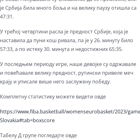
је Србија била много боља и на велику паузу отишла са
47:31.
У трећој четвртини расла је предност Србије, која је
наставила да пуни кош ривала, па је у 26. минуту било
57:33, а по истеку 30. минута и недостижних 65:35.
У последњем периоду игре, наше девојке су одржавале
и повећавале велику предност, рутински привеле меч
крају и уписале више него заслужену победу.
Комплетну статистику можете видети овде
https://www.fiba.basketball/womenseurobasket/2023/game
Slovakia#tab=boxscore
Табелу Д групе погледајте овде