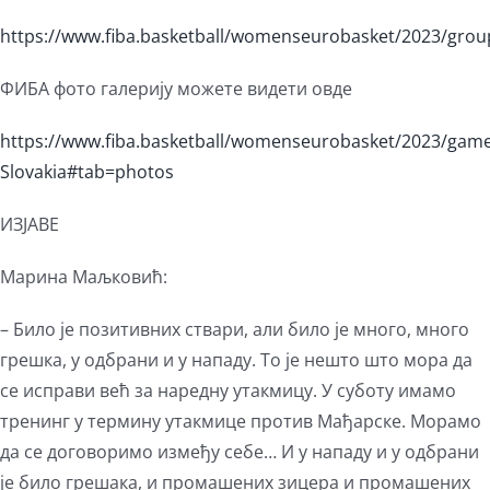
https://www.fiba.basketball/womenseurobasket/2023/grou
ФИБА фото галерију можете видети овде
https://www.fiba.basketball/womenseurobasket/2023/game
Slovakia#tab=photos
ИЗЈАВЕ
Марина Маљковић:
– Било је позитивних ствари, али било је много, много
грешка, у одбрани и у нападу. То је нешто што мора да
се исправи већ за наредну утакмицу. У суботу имамо
тренинг у термину утакмице против Мађарске. Морамо
да се договоримо између себе… И у нападу и у одбрани
је било грешака, и промашених зицера и промашених