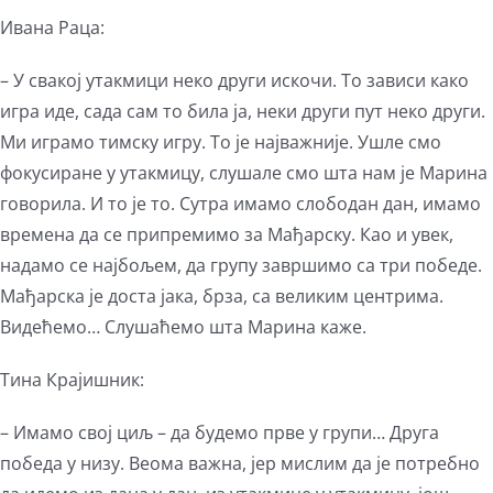
Ивана Раца:
– У свакој утакмици неко други искочи. То зависи како
игра иде, сада сам то била ја, неки други пут неко други.
Ми играмо тимску игру. То је најважније. Ушле смо
фокусиране у утакмицу, слушале смо шта нам је Марина
говорила. И то је то. Сутра имамо слободан дан, имамо
времена да се припремимо за Мађарску. Као и увек,
надамо се најбољем, да групу завршимо са три победе.
Мађарска је доста јака, брза, са великим центрима.
Видећемо… Слушаћемо шта Марина каже.
Тина Крајишник:
– Имамо свој циљ – да будемо прве у групи… Друга
победа у низу. Веома важна, јер мислим да је потребно