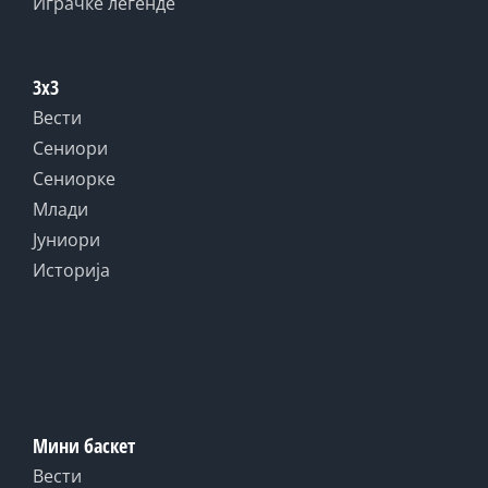
Играчке легенде
3x3
Вести
Сениори
Сениорке
Млади
Јуниори
Историја
Мини баскет
Вести