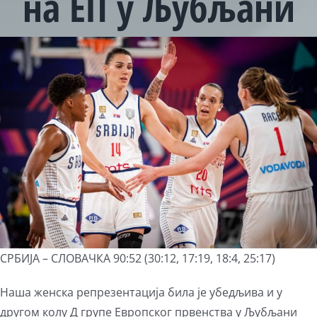
на ЕП у Љубљани
View
Larger
Image
СРБИЈА – СЛОВАЧКА 90:52 (30:12, 17:19, 18:4, 25:17)
Наша женска репрезентација била је убедљива и у
другом колу Д групе Европског првенства у Љубљани