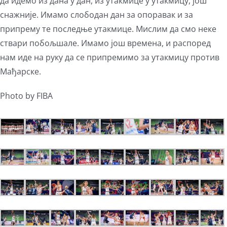
да идемо из дана у дан, из утакмице у утакмицу, још
снажније. Имамо слободан дан за опоравак и за
припрему те последње утакмице. Мислим да смо неке
ствари побољшале. Имамо још времена, и распоред
нам иде на руку да се припремимо за утакмицу против
Мађарске.
Photo by FIBA