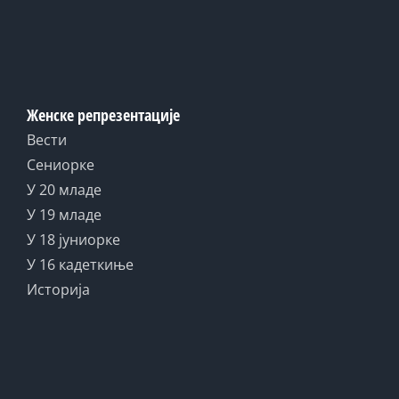
Женске репрезентације
Вести
Сениорке
У 20 младе
У 19 младе
У 18 јуниорке
У 16 кадеткиње
Историја