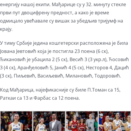
енергију нашој екипи. Мађарице су у 32. минуту стекле
први пут двоцифрену предност, а како је време
одмицало увећавале су вишак за убедљив тријумф на
крају.
У тиму Србије једина кошгетерски расположена је била
Јована Јевтовић која је постигла 23 поена (6 ск),
Ђикановић је убацила 2 (5 ск), Весић 3 (3 укр.л), Ћосовић
3 (4 ск), Аранђеловић 5, Јанић 4 (5 ск), Несторов 4, Дацић
(3 ск), Пиљевић, Васиљевић, Милановић, Тодоровић.
Код Мађарица, најефикасније су биле П.Томан са 15,
Раткаи са 13 и Фарбас са 12 поена.