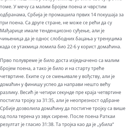
томе. У мечу са малим бројем поена и чврстим
одбранама, Србија је промашила првих 14 покушаја за
три поена. Са друге стране, не може се рећи да су
Мађарице имале тенденциозно суђење, али је
чињеница да је однос слободних бацања у тренуцима
када се утакмица ломила био 22-6 у корист домаћина.
Прво полувреме је било доста изједначено са малим
бројем поена, а тако је било и на старту треће
четвртине. Екипе су се смењивале у вођству, али је
домаћин у финишу успео да направи нешто већу
разлику. Весић је четири секунде пре краја четвртине
постигла тројку за 31:35, али је неопрезност одбране
Србије дозволила домаћину да постигне тројку са више
од пола терена уз звук сирене. После поена Раткаи
резултат је гласио 31:38. Та тројка као да је „убила“