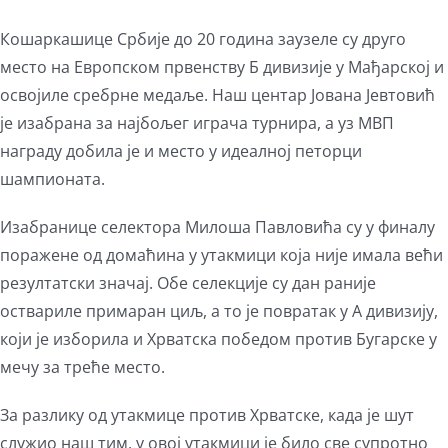
Кошаркашице Србије до 20 година заузеле су друго
место на Европском првенству Б дивизије у Мађарској и
освојиле сребрне медаље. Наш центар Јована Јевтовић
је изабрана за најбољег играча турнира, а уз МВП
награду добила је и место у идеалној петорци
шампионата.
Изабранице селектора Милоша Павловића су у финалу
поражене од домаћина у утакмици која није имала већи
резултатски значај. Обе селекције су дан раније
оствариле примаран циљ, а то је повратак у А дивизију,
који је изборила и Хрватска победом против Бугарске у
мечу за треће место.
За разлику од утакмице против Хрватске, када је шут
служио наш тим, у овој утакмици је било све супротно