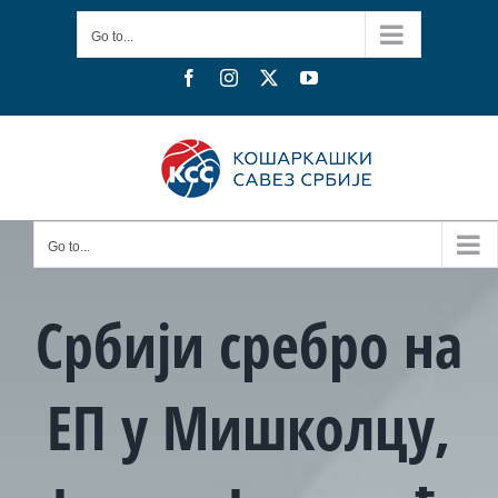
Skip
Go to...
to
content
Facebook
Instagram
X
YouTube
Go to...
Србији сребро на
ЕП у Мишколцу,