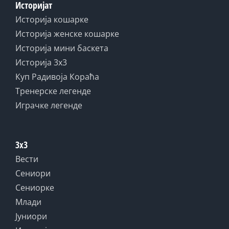
Историјат
Историја кошарке
Историја женске кошарке
Историја мини баскета
Историја 3x3
Куп Радивоја Кораћа
Тренерске легенде
Играчке легенде
3x3
Вести
Сениори
Сениорке
Млади
Јуниори