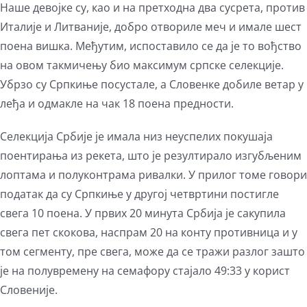
Наше девојке су, као и на претходна два сусрета, против
Италије и Литваније, добро отвориле меч и имале шест
поена вишка. Међутим, испоставило се да је то вођство
на овом такмичењу био максимум српске селекције.
Убрзо су Српкиње посустале, а Словенке добиле ветар у
леђа и одмакле на чак 18 поена предности.
Селекција Србије је имала низ неуспелих покушаја
поентирања из рекета, што је резултирало изгубљеним
лоптама и полуконтрама ривалки. У прилог томе говори
податак да су Српкиње у другој четвртини постигле
свега 10 поена. У првих 20 минута Србија је сакупила
свега пет скокова, наспрам 20 на конту противница и у
том сегменту, пре свега, може да се тражи разлог зашто
је на полувремену на семафору стајало 49:33 у корист
Словеније.