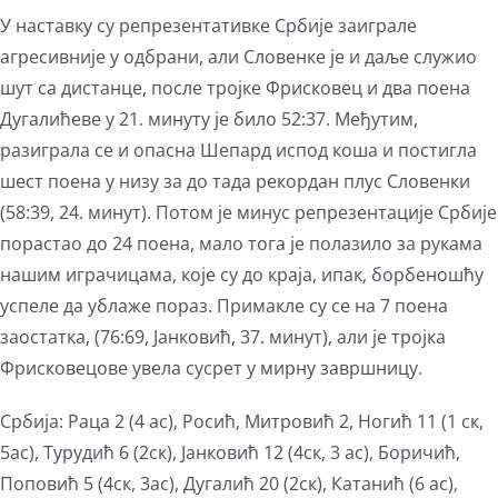
У наставку су репрезентативке Србије заиграле
агресивније у одбрани, али Словенке је и даље служио
шут са дистанце, после тројке Фрисковец и два поена
Дугалићеве у 21. минуту је било 52:37. Међутим,
разиграла се и опасна Шепард испод коша и постигла
шест поена у низу за до тада рекордан плус Словенки
(58:39, 24. минут). Потом је минус репрезентације Србије
порастао до 24 поена, мало тога је полазило за рукама
нашим играчицама, које су до краја, ипак, борбеношћу
успеле да ублаже пораз. Примакле су се на 7 поена
заостатка, (76:69, Јанковић, 37. минут), али је тројка
Фрисковецове увела сусрет у мирну завршницу.
Србија: Раца 2 (4 ас), Росић, Митровић 2, Ногић 11 (1 ск,
5ас), Турудић 6 (2ск), Јанковић 12 (4ск, 3 ас), Боричић,
Поповић 5 (4ск, 3ас), Дугалић 20 (2ск), Катанић (6 ас),