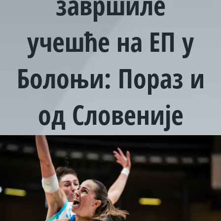
завршиле
учешће на ЕП у
Болоњи: Пораз и
од Словеније
View
Larger
Image