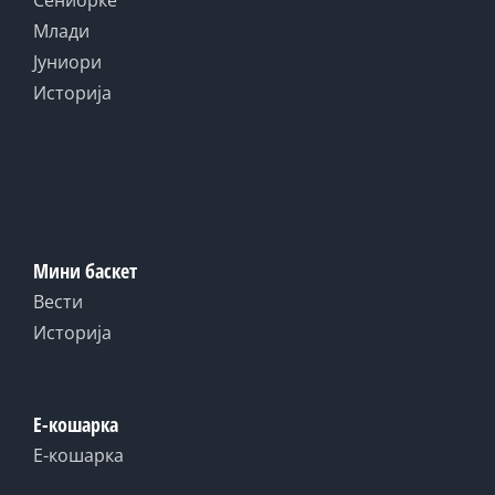
Сениорке
Млади
Јуниори
Историја
Мини баскет
Вести
Историја
Е-кошарка
Е-кошарка