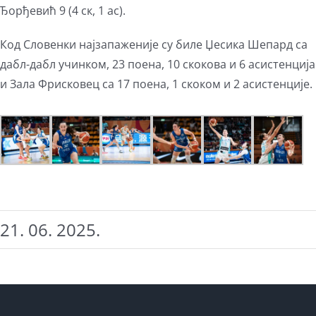
Ђорђевић 9 (4 ск, 1 ас).
Код Словенки најзапаженије су биле Џесика Шепард са
дабл-дабл учинком, 23 поена, 10 скокова и 6 асистенција
и Зала Фрисковец са 17 поена, 1 скоком и 2 асистенције.
21. 06. 2025.