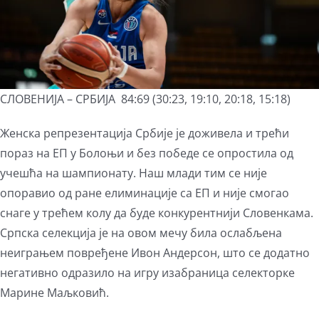
СЛОВЕНИЈА – СРБИЈА 84:69 (30:23, 19:10, 20:18, 15:18)
Женска репрезентација Србије је доживела и трећи
пораз на ЕП у Болоњи и без победе се опростила од
учешћа на шампионату. Наш млади тим се није
опоравио од ране елиминације са ЕП и није смогао
снаге у трећем колу да буде конкурентнији Словенкама.
Српска селекција је на овом мечу била ослабљена
неиграњем повређене Ивон Андерсон, што се додатно
негативно одразило на игру изабраница селекторке
Марине Маљковић.