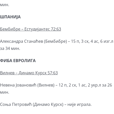
мин.
ШПАНИЈА
Бембибре –
Естудијантес 72:63
Александра Станаћев (Бембибре) – 15 п, 3 ск, 4 ас, 6 изг.л
за 34 мин.
ФИБА ЕВРОЛИГА
Вилнев – Динамо Курск 57:63
Невена Јовановић (Вилнев) – 12 п, 2 ск, 1 ас, 2 укр.л за 26
мин.
Соња Петровић (Динамо Курск) – није играла.