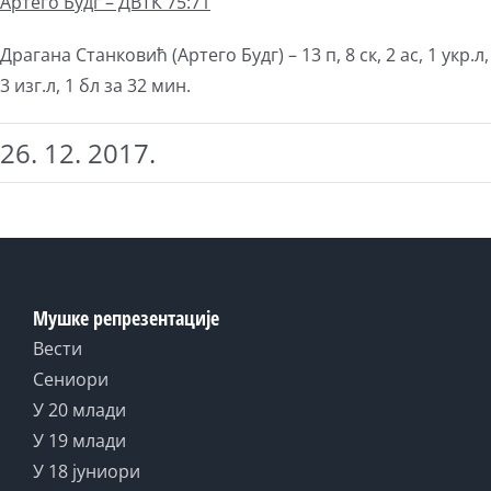
Артего Бyдг
– ДВТК 75:71
Драгана Станковић (Артего Бyдг) – 13 п, 8 ск, 2 ас, 1 укр.л,
3 изг.л, 1 бл за 32 мин.
26. 12. 2017.
Мушке репрезентације
Вести
Сениори
У 20 млади
У 19 млади
У 18 јуниори