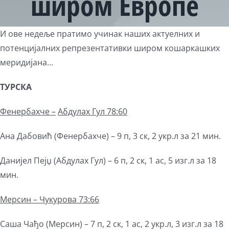
широм Европе
View
И ове недеље пратимо учинак наших актуелних и
Larger
потенцијалних репрезентативки широм кошаркашких
Image
меридијана…
ТУРСКА
Фенербах
ч
е –
Абдулах Гул
78:60
Ана Дабовић (Фенербахче) – 9 п, 3 ск, 2 укр.л за 21 мин.
Данијел Пејџ (Абдулах Гул) – 6 п, 2 ск, 1 ас, 5 изг.л за 18
мин.
Мерсин
– Чукурова 73:66
Саша Чађо (Мерсин) – 7 п, 2 ск, 1 ас, 2 укр.л, 3 изг.л за 18