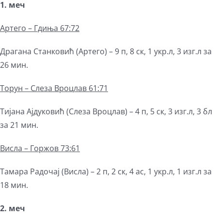
1. меч
Артего
– Гдиња 67:72
Драгана Станковић (Артего) – 9 п, 8 ск, 1 укр.л, 3 изг.л за
26 мин.
Торун –
Слеза
В
роцла
в 61:71
Тијана Ајдуковић (Слеза Вроцлав) – 4 п, 5 ск, 3 изг.л, 3 бл
за 21 мин.
Висла – Горжов 73:61
Тамара Радочај (Висла) – 2 п, 2 ск, 4 ас, 1 укр.л, 1 изг.л за
18 мин.
2. меч