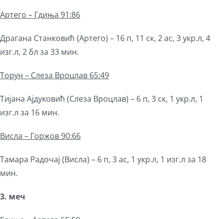
Артего
– Гдиња 91:86
Драгана Станковић (Артего) – 16 п, 11 ск, 2 ас, 3 укр.л, 4
изг.л, 2 бл за 33 мин.
Торун –
Слеза
В
роцла
в 65:49
Тијана Ајдуковић (Слеза Вроцлав) – 6 п, 3 ск, 1 укр.л, 1
изг.л за 16 мин.
Висла – Горжов 90:66
Тамара Радочај (Висла) – 6 п, 3 ас, 1 укр.л, 1 изг.л за 18
мин.
3. меч