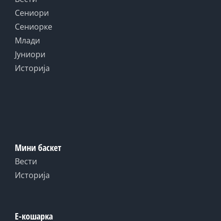
Сениори
Сениорке
Млади
Јуниори
Историја
Мини баскет
Вести
Историја
Е-кошарка