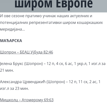
широм Европе
View
И ове сезоне пратимо учинак наших актуелних и
Larger
потенцијалних репрезентативки широм кошаркашких
Image
меридијана…
МАЂАРСКА
Ш
опрон
– БЕАЦ Ујбуда 82:46
Јелена Брукс (Шопрон) – 12 п, 4 ск, 6 ас, 1 укр.л, 1 изг.л за
21 мин.
Александра Црвендакић (Шопрон) – 12 п, 11 ск, 2 ас, 1
изг.л за 23 мин.
Мишколц – Атомерому 69:63