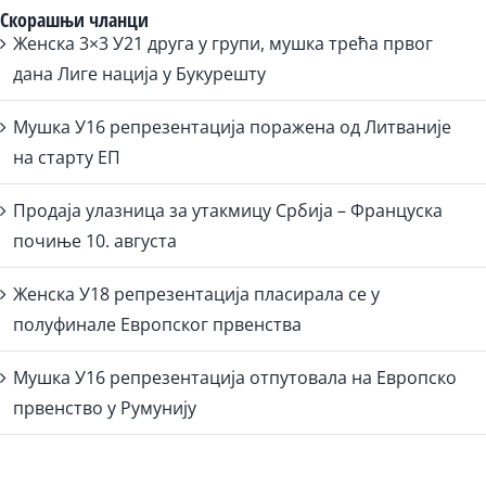
Скорашњи чланци
Женска 3×3 У21 друга у групи, мушка трећа првог
дана Лиге нација у Букурешту
Мушка У16 репрезентација поражена од Литваније
на старту ЕП
Продаја улазница за утакмицу Србија – Француска
почиње 10. августа
Женска У18 репрезентација пласирала се у
полуфинале Европског првенства
Мушка У16 репрезентација отпутовала на Европско
првенство у Румунију