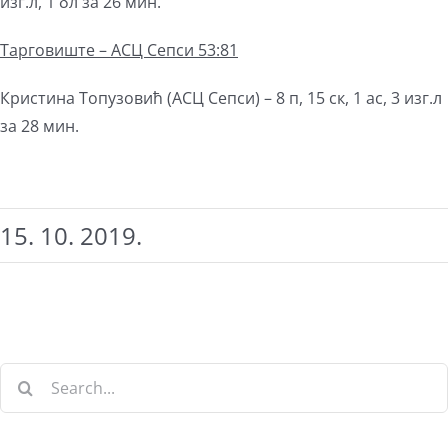
изг.л, 1 бл за 26 мин.
Тарговиште – АСЦ Сепси 53:81
Кристина Топузовић (АСЦ Сепси) – 8 п, 15 ск, 1 ас, 3 изг.л
за 28 мин.
15. 10. 2019.
Search
for: