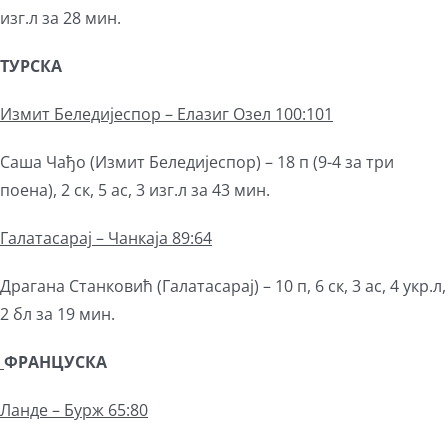
изг.л за 28 мин.
ТУРСКА
Измит Беледијеспор – Елазиг Озел 100:101
Саша Чађо (Измит Беледијеспор) – 18 п (9-4 за три
поена), 2 ск, 5 ас, 3 изг.л за 43 мин.
Галатасарај
–
Чанкаја 89:64
Драгана Станковић (Галатасарај) – 10 п, 6 ск, 3 ас, 4 укр.л,
2 бл за 19 мин.
ФРАНЦУСКА
Ланде – Бурж 65:80