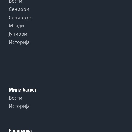
Вести
Сениори
Сениорке
Млади
Јуниори
Историја
Мини баскет
Вести
Историја
Е-кошарка