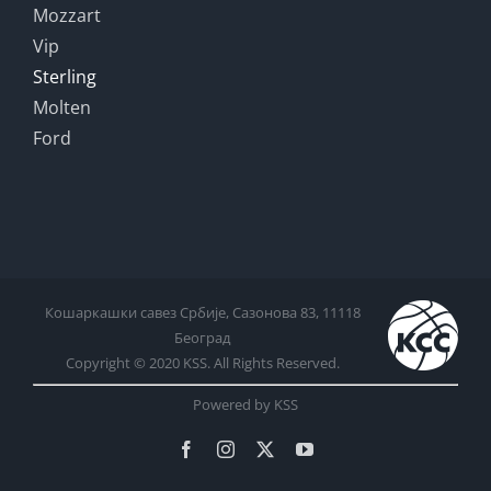
Mozzart
Vip
Sterling
Molten
Ford
Кошаркашки савез Србије, Сазонова 83, 11118
Београд
Copyright © 2020 KSS. All Rights Reserved.
Powered by KSS
Facebook
Instagram
X
YouTube