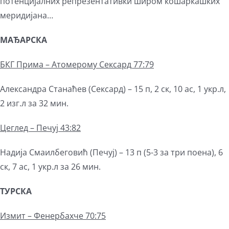
потенцијалних репрезентативки широм кошаркашких
меридијана…
МАЂАРСКА
БКГ Прима – Атомерому Сексард 77:79
Aлександра Станаћев (Сексард) – 15 п, 2 ск, 10 ас, 1 укр.л,
2 изг.л за 32 мин.
Цеглед – Печуј 43:82
Надија Смаилбеговић (Печуј) – 13 п (5-3 за три поена), 6
ск, 7 ас, 1 укр.л за 26 мин.
ТУРСКА
Измит – Фенербахче 70:75