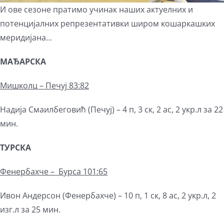
И ове сезоне пратимо учинак наших актуелних и
потенцијалних репрезентативки широм кошаркашких
меридијана…
МАЂАРСКА
Мишколц – Печуј 83:82
Надија Смаилбеговић (Печуј) – 4 п, 3 ск, 2 ас, 2 укр.л за 22
мин.
ТУРСКА
Фенербахче – Бурса 101:65
Ивон Андерсон (Фенербахче) – 10 п, 1 ск, 8 ас, 2 укр.л, 2
изг.л за 25 мин.