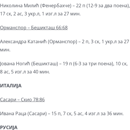
Николина Милић (Фенербахче) – 22 п (12-9 за два поена),
17 ск, 2 ас, 3 укр.л, 1 изг.л за 27 мин.
Орманспор – Бешикташ 66:68
Александра Катанић (Орманспор) – 2 п, 3 ск, 1 укр.л за 27
мин.
Јована Ногић (Бешикташ) – 19 п (6-3 за три поена), 10 ск,
8 ас, 5 изг.л за 40 мин.
ИТАЛИЈА
Сасари – Скио 78:86
Ивана Раца (Сасари) – 15 п, 7 ск, 5 ас, 4 изг.л за 36 мин.
РУСИЈА