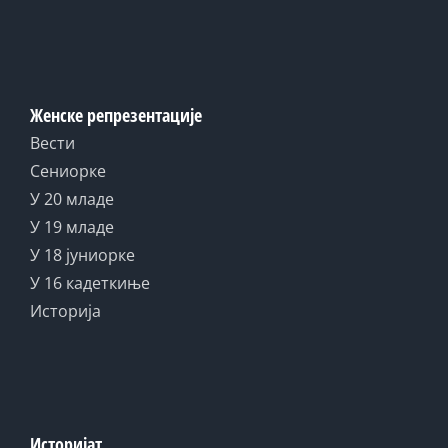
Женске репрезентације
Вести
Сениорке
У 20 младе
У 19 младе
У 18 јуниорке
У 16 кадеткиње
Историја
Историјат