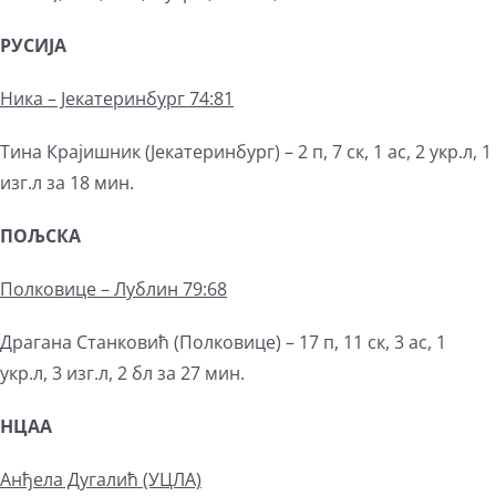
РУСИЈА
Ника – Јекатеринбург 74:81
Тина Крајишник (Јекатеринбург) – 2 п, 7 ск, 1 ас, 2 укр.л, 1
изг.л за 18 мин.
ПОЉСКА
Полковице – Лублин 79:68
Драгана Станковић (Полковице) – 17 п, 11 ск, 3 ас, 1
укр.л, 3 изг.л, 2 бл за 27 мин.
НЦАА
Анђела Дугалић (УЦЛА)