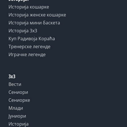
Историја кошарке
Историја женске кошарке
Историја мини баскета
Историја 3x3
Куп Радивоја Кораћа
Тренерске легенде
Играчке легенде
3x3
Вести
Сениори
Сениорке
Млади
Јуниори
Историја