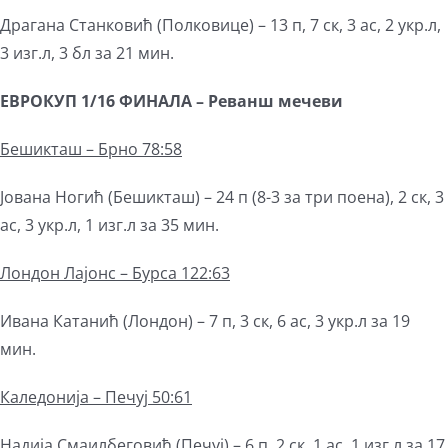
Драгана Станковић (Полковице) – 13 п, 7 ск, 3 ас, 2 укр.л,
3 изг.л, 3 бл за 21 мин.
ЕВРОКУП
1/16 ФИНАЛА
– Реванш
мечеви
Бешикташ – Брно 78:58
Јована Ногић (Бешикташ) – 24 п (8-3 за три поена), 2 ск, 3
ас, 3 укр.л, 1 изг.л за 35 мин.
Лондон Лајонс – Бурса 122:63
Ивана Катанић (Лондон) – 7 п, 3 ск, 6 ас, 3 укр.л за 19
мин.
Каледонија – Печуј 50:61
Надија Смаилбеговић (Печуј) – 6 п, 2 ск, 1 ас, 1 изг.л за 17