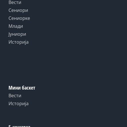
Вести
Сениори
Сениорке
Млади
Јуниори
Историја
Мини баскет
Вести
Историја
Е-кошарка