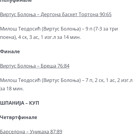
Виртус Болоња – Дертона баскет Тортона 90:65
Милош Теодосић (Виртус Болоња) – 9 п (7-3 за три
поена), 4 ск, 3 ас, 1 изг.л за 14 мин.
Финале
Виртус Болоња
–
Бреша 76:84
Милош Теодосић (Виртус Болоња) – 7 п, 2 ск, 1 ас, 2 изг.л
за 18 мин.
ШПАНИЈА
–
КУП
Четвртфинале
Барселона – Уникаха 87:89