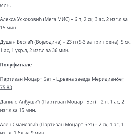
мин.
Алекса Ускоковић (Мега МИС) – 6 п, 2 ск, 3 ас, 2 изг.л за
15 мин.
Душан Беслаћ (Војводина) – 23 п (5-3 за три поена), 5 ск,
1 ас, 1 укр.л, 2 изг.л за 36 мин.
Полуфинале
Партизан
Моцарт Бет –
Црвена звезда
М
еридианбет
75:83
Данило Анђушић (Партизан Моцарт Бет) – 2 п, 1 ас, 2
изг.л за 15 мин.
Ален Смаилагић (Партизан Моцарт Бет) – 2 ск, 1 ас, 1
изг.л, 1 бл за 9 мин.