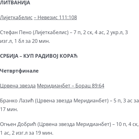
ЛИТВАНИЈА
Лијеткабелис
–
Невезис 111:108
Стефан Пено (Лијеткабелис) – 7 п, 2 ск, 4 ас, 2 укр.л, 3
изг.л, 1 бл за 20 мин.
СРБИЈА – КУП РАДИВОЈ КОРАЋ
Четвртфинале
Црвена звезда
М
еридианбет – Борац 89:64
Бранко Лазић (Црвена звезда Меридианбет) – 5 п, 3 ас за
17 мин.
Огњен Добрић (Црвена звезда Меридианбет) – 10 п, 4 ск,
1 ас, 2 изг.л за 19 мин.