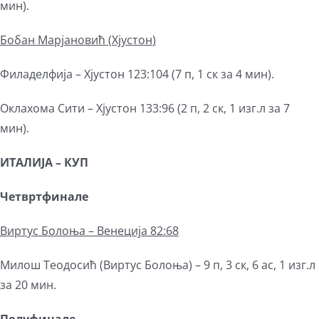
мин).
Бобан Марјановић (
Хјустон
)
Филаделфија – Хјустон 123:104 (7 п, 1 ск за 4 мин).
Оклахома Сити – Хјустон 133:96 (2 п, 2 ск, 1 изг.л за 7
мин).
ИТАЛИЈА
–
КУП
Четвртфинале
Виртус Болоња – Венеција 82:68
Милош Теодосић (Виртус Болоња) – 9 п, 3 ск, 6 ас, 1 изг.л
за 20 мин.
Полуфинале