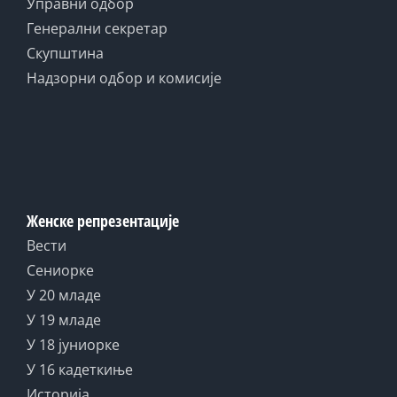
Управни одбор
Генерални секретар
Скупштина
Надзорни одбор и комисије
Женске репрезентације
Вести
Сениорке
У 20 младе
У 19 младе
У 18 јуниорке
У 16 кадеткиње
Историја