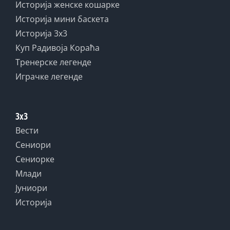
Историја женске кошарке
Историја мини баскета
Историја 3x3
Куп Радивоја Кораћа
Тренерске легенде
Играчке легенде
3x3
Вести
Сениори
Сениорке
Млади
Јуниори
Историја