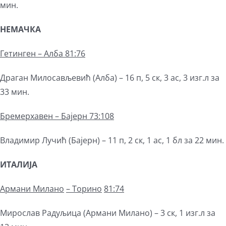
мин.
НЕМАЧКА
Гетинген – Алба 81:76
Драган Милосављевић (Алба) – 16 п, 5 ск, 3 ас, 3 изг.л за
33 мин.
Бремерхавен – Бајерн 73:108
Владимир Лучић (Бајерн) – 11 п, 2 ск, 1 ас, 1 бл за 22 мин.
ИТАЛИЈА
Армани Милано
– Торино
81:74
Мирослав Радуљица (Армани Милано) – 3 ск, 1 изг.л за