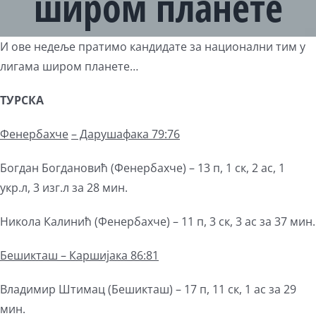
широм планете
View
И ове недеље пратимо кандидате за национални тим у
Larger
лигама широм планете…
Image
ТУРСКА
Фенербахче
– Дарушафака
79:76
Богдан Богдановић (Фенербахче) – 13 п, 1 ск, 2 ас, 1
укр.л, 3 изг.л за 28 мин.
Никола Калинић (Фенербахче) – 11 п, 3 ск, 3 ас за 37 мин.
Бешикташ – Каршијака 86:81
Владимир Штимац (Бешикташ) – 17 п, 11 ск, 1 ас за 29
мин.