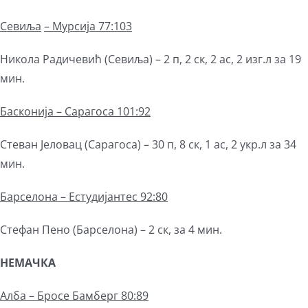
Севиља
– Мурсија 77:103
Никола Радичевић (Севиља) – 2 п, 2 ск, 2 ас, 2 изг.л за 19
мин.
Басконија – Сарагоса 101:92
Стеван Јеловац (Сарагоса) – 30 п, 8 ск, 1 ас, 2 укр.л за 34
мин.
Барселона – Естудијантес 92:80
Стефан Пено (Барселона) – 2 ск, за 4 мин.
НЕМАЧКА
Алба – Бросе Бамберг 80:89