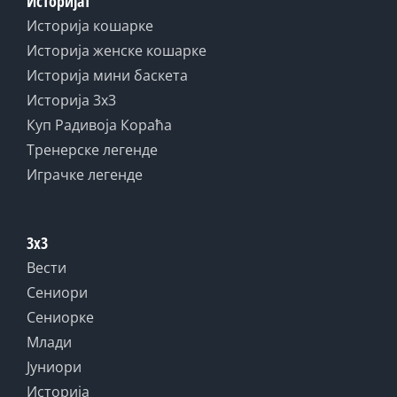
Историјат
Историја кошарке
Историја женске кошарке
Историја мини баскета
Историја 3x3
Куп Радивоја Кораћа
Тренерске легенде
Играчке легенде
3x3
Вести
Сениори
Сениорке
Млади
Јуниори
Историја