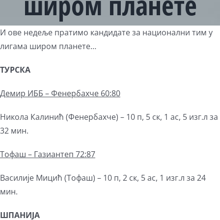
широм планете
View
И ове недеље пратимо кандидате за национални тим у
Larger
лигама широм планете…
Image
ТУРСКА
Демир ИББ – Фенербахче 60:80
Никола Калинић (Фенербахче) – 10 п, 5 ск, 1 ас, 5 изг.л за
32 мин.
Тофаш – Газиантеп 72:87
Василије Мицић (Тофаш) – 10 п, 2 ск, 5 ас, 1 изг.л за 24
мин.
ШПАНИЈА