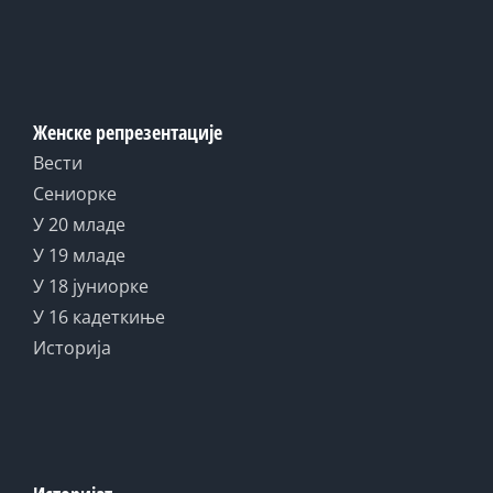
Женске репрезентације
Вести
Сениорке
У 20 младе
У 19 младе
У 18 јуниорке
У 16 кадеткиње
Историја