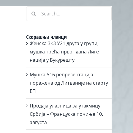
Search
for:
Скорашњи чланци
Женска 3×3 У21 друга у групи,
мушка трећа првог дана Лиге
нација у Букурешту
Мушка У16 репрезентација
поражена од Литваније на старту
ЕП
Продаја улазница за утакмицу
Србија – Француска почиње 10.
августа