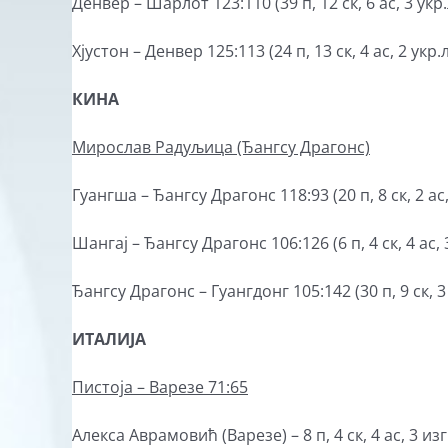
Денвер – Шарлот 123:110 (39 п, 12 ск, 6 ас, 3 укр.л
Хјустон – Денвер 125:113 (24 п, 13 ск, 4 ас, 2 укр.л
КИНА
Мирослав Радуљица (Ђангсу Драгонс)
Гуангша – Ђангсу Драгонс 118:93 (20 п, 8 ск, 2 ас,
Шангај – Ђангсу Драгонс 106:126 (6 п, 4 ск, 4 ас, 3
Ђангсу Драгонс – Гуангдонг 105:142 (30 п, 9 ск, 3 а
ИТАЛИЈА
Пистоја –
Варезе
71:65
Алекса Аврамовић (Варезе) – 8 п, 4 ск, 4 ас, 3 изг