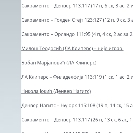
Сакраменто – Денвер 113:117 (17 п, 6 ск, 3 ас, 2 и
Сакраменто – Голден Стејт 123:127 (12 п, 9 ск, 3 ас
Сакраменто – Орландо 111:95 (4 п, 4 ск, 2 ас за 2
Милош Теодосић (ЛА Клиперс)
– није играо.
Бобан Марјановић (ЛА Клиперс)
ЛА Клиперс – Филаделфија 113:119 (1 ск, 1 ас, 2 и
Никола Јокић (Денвер Наг
и
тс)
Денвер Нагитс – Њујорк 115:108 (19 п, 14 ск, 15 ас,
Сакраменто – Денвер 113:117 (26 п, 13 ск, 6 ас, 1 у