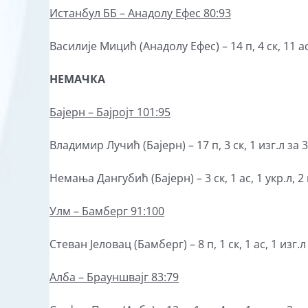
Истанбул ББ –
Анадолу Ефес
80:93
Василије Мицић (Анадолу Ефес) – 14 п, 4 ск, 11 ас,
НЕМАЧКА
Бајерн – Бајројт 101:95
Владимир Лучић (Бајерн) – 17 п, 3 ск, 1 изг.л за 
Немања Дангубић (Бајерн) – 3 ск, 1 ас, 1 укр.л, 2 
Улм –
Бамберг
91:100
Стеван Јеловац (Бамберг) – 8 п, 1 ск, 1 ас, 1 изг.л
Алба
– Брауншвајг 83:79