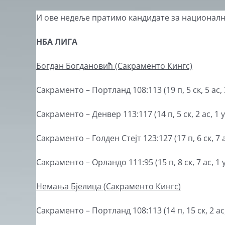
View
И ове недеље пратимо кандидате за национал
Larger
НБА ЛИГА
Image
Богдан Богдановић (Сакраменто Кингс)
Сакраменто – Портланд 108:113 (19 п, 5 ск, 5 ас, 3
Сакраменто – Денвер 113:117 (14 п, 5 ск, 2 ас, 1 у
Сакраменто – Голден Стејт 123:127 (17 п, 6 ск, 7 ас
Сакраменто – Орландо 111:95 (15 п, 8 ск, 7 ас, 1 у
Немања Бјелица (Сакраменто Кингс)
Сакраменто – Портланд 108:113 (14 п, 15 ск, 2 ас, 