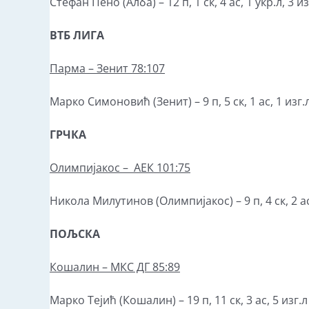
Стефан Пено (Алба) – 12 п, 1 ск, 4 ас, 1 укр.л, 3 и
ВТБ ЛИГА
Парма –
Зенит
78:107
Марко Симоновић (Зенит) – 9 п, 5 ск, 1 ас, 1 изг.л
ГРЧКА
Олимпијакос
– АЕК 101:75
Никола Милутинов (Олимпијакос) – 9 п, 4 ск, 2 ас, 
ПОЉСКА
Кошалин – МКС ДГ 85:89
Марко Тејић (Кошалин) – 19 п, 11 ск, 3 ас, 5 изг.л