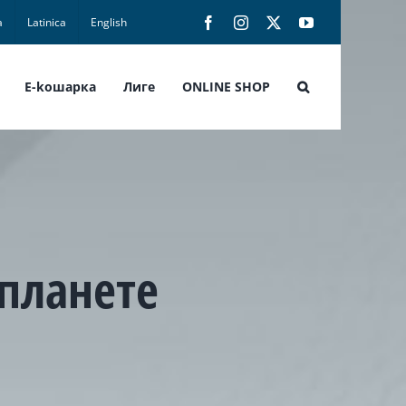
а
Latinica
English
Facebook
Instagram
X
YouTube
E-koшарка
Лиге
ONLINE SHOP
планете