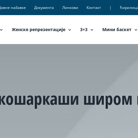
Јавне набавке
Документа
Линкови
Контакт
|
Ћирилиц
Женске репрезентације
3×3
Мини баскет
 кошаркаши широм 