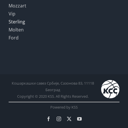
Mozzart
Vip
Sterling
Molten
Ford
Кошаркашки савез Србије, Сазонова 83, 11118
Београд
Copyright © 2020 KSS. All Rights Reserved.
Powered by KSS
Facebook
Instagram
X
YouTube