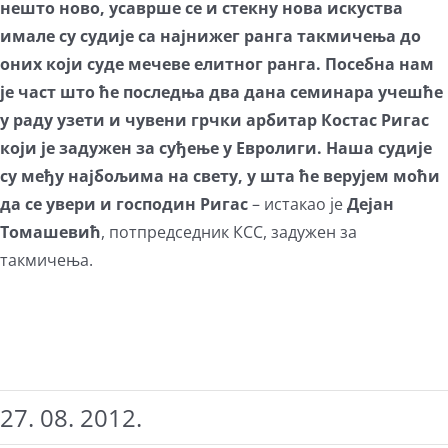
нешто ново, усаврше се и стекну нова искуства
имале су судије са најнижег ранга такмичења до
оних који суде мечеве елитног ранга. Посебна нам
је част што ће последња два дана семинара учешће
у раду узети и чувени грчки арбитар Костас Ригас
који је задужен за суђење у Евролиги. Наша судије
су међу најбољима на свету, у шта ће верујем моћи
да се увери и господин Ригас
– истакао је
Дејан
Томашевић
, потпредседник КСС, задужен за
такмичења.
27. 08. 2012.