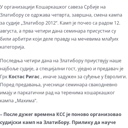
У организацији Кошаркашког савеза Србије на
Златибору се одржава четврта, завршна, смена кампа
за судије „Златибор 2012“. Камп је почео са радом 12.
августа, а прва четири дана семинара присустни су
били арбитри који деле правду на мечевима млађих
категорија.
Последња четири дана на Златибору приуствују наше
најбоље судије, а специјални гост, уједно и предавач је
Грк
Костас Ригас
, иначе задужен за суђење у Евролиги.
Поред предавања, учесници семинара свакодневно
имају и паркатични рад на теренима кошаркашког
кампа „Маxима“.
– После дужег времена КСС је поново организовао
судијски камп на Златибору. Прилику да науче