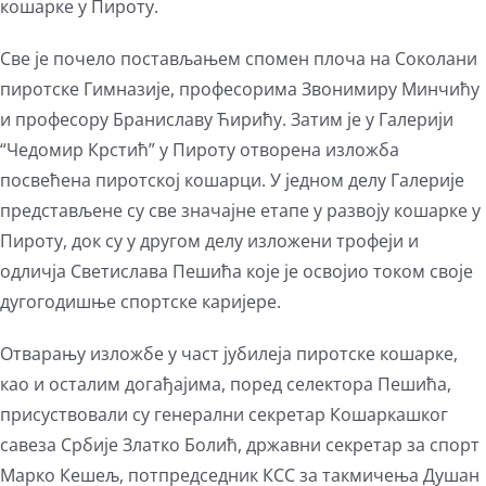
кошарке у Пироту.
Све је почело постављањем спомен плоча на Соколани
пиротске Гимназије, професорима Звонимиру Минчићу
и професору Браниславу Ћирићу. Затим је у Галерији
“Чедомир Крстић” у Пироту отворена изложба
посвећена пиротској кошарци. У једном делу Галерије
представљене су све значајне етапе у развоју кошарке у
Пироту, док су у другом делу изложени трофеји и
одличја Светислава Пешића које је освојио током своје
дугогодишње спортске каријере.
Отварању изложбе у част јубилеја пиротске кошарке,
као и осталим догађајима, поред селектора Пешића,
присуствовали су генерални секретар Кошаркашког
савеза Србије Златко Болић, државни секретар за спорт
Марко Кешељ, потпредседник КСС за такмичења Душан