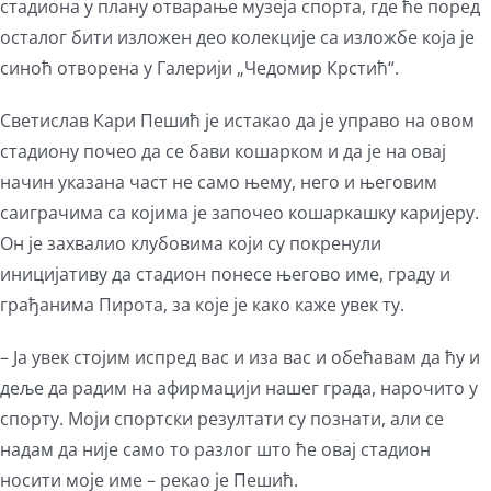
стадиона у плану отварање музеја спорта, где ће поред
осталог бити изложен део колекције са изложбе која је
синоћ отворена у Галерији „Чедомир Крстић“.
Светислав Кари Пешић је истакао да је управо на овом
стадиону почео да се бави кошарком и да је на овај
начин указана част не само њему, него и његовим
саиграчима са којима је започео кошаркашку каријеру.
Он је захвалио клубовима који су покренули
иницијативу да стадион понесе његово име, граду и
грађанима Пирота, за које је како каже увек ту.
– Ја увек стојим испред вас и иза вас и обећавам да ћу и
деље да радим на афирмацији нашег града, нарочито у
спорту. Моји спортски резултати су познати, али се
надам да није само то разлог што ће овај стадион
носити моје име – рекао је Пешић.