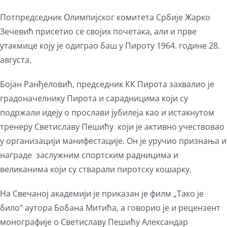
Потпредседник Олимпијског комитета Србије Жарко
Зечевић присетио се својих почетака, али и прве
утакмице коју је одиграо баш у Пироту 1964. године 28.
августа.
Бојан Ранђеловић, председник КК Пирота захвалио је
градоначелнику Пирота и сарадницима који су
подржали идеју о прослави јубилеја као и истакнутом
тренеру Светиславу Пешићу који је активно учествовао
у организацији манифестације. Он је уручио признања и
награде заслужним спортским радницима и
великанима који су стварали пиротску кошарку.
На Свечаној академији је приказан је филм „Тако је
било“ аутора Бобана Митића, а говорио је и рецензент
монографије о Светиславу Пешићу Александар