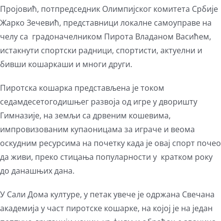
Пројовић, потпредседник Олимпијског комитета Србије
Жарко Зечевић, представници локалне самоуправе на
челу са градоначелником Пирота Владаном Васићем,
истакнути спортски радници, спортисти, актуелни и
бивши кошаркаши и многи други.
Пиротска кошарка представљена је током
седамдесетогодишњег развоја од игре у дворишту
Гимназије, на земљи са дрвеним кошевима,
импровизованим купаоницама за играче и веома
оскудним ресурсима на почетку када је овај спорт почео
да живи, преко стицања популарности у кратком року
до данашњих дана.
У Сали Дома културе, у петак увече је одржана Свечана
академија у част пиротске кошарке, на којој је на један