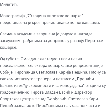
Милетић.
Монографија „70 година пиротске кошарке“
представљена је кроз прелиставање по поглављима.
Свечана академија завршена је доделом награда
заслужним грађанима за допринос у развоју Пиротске
кошарке.
Од суботе, Омладински стадион носи назив
прослављеног селектора кошаркашке репрезентације
Србије Пироћанца Светислава Карија Пешића. Плочу са
сликом истакнутог тренера и натписом „Пронаћи
баланс између скромности и самопоуздања“ открили су
градоначелник Пирота Владан Васић и директор
Спортског центра Ненад Ђорђевић. Светислав Кари
Пешић захвалио је Пироћанцима на указаној части и