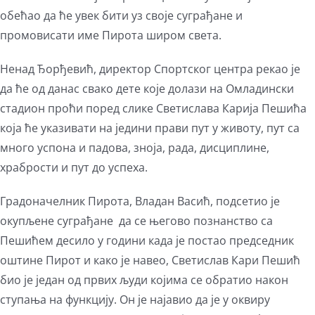
обећао да ће увек бити уз своје суграђане и
промовисати име Пирота широм света.
Ненад Ђорђевић, директор Спортског центра рекао је
да ће од данас свако дете које долази на Омладински
стадион проћи поред слике Светислава Карија Пешића
која ће указивати на једини прави пут у животу, пут са
много успона и падова, зноја, рада, дисциплине,
храбрости и пут до успеха.
Градоначелник Пирота, Владан Васић, подсетио је
окупљене суграђане да се његово познанство са
Пешићем десило у години када је постао председник
оштине Пирот и како је навео, Светислав Кари Пешић
био је један од првих људи којима се обратио након
ступања на функцију. Он је најавио да је у оквиру