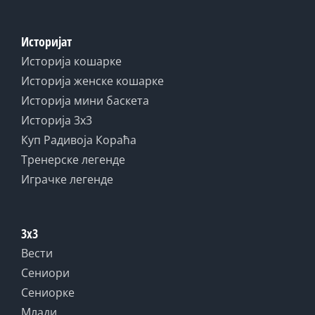
Историјат
Историја кошарке
Историја женске кошарке
Историја мини баскета
Историја 3x3
Куп Радивоја Кораћа
Тренерске легенде
Играчке легенде
3x3
Вести
Сениори
Сениорке
Млади