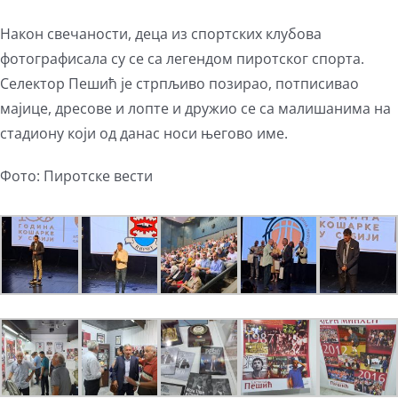
Након свечаности, деца из спортских клубова
фотографисала су се са легендом пиротског спорта.
Селектор Пешић је стрпљиво позирао, потписивао
мајице, дресове и лопте и дружио се са малишанима на
стадиону који од данас носи његово име.
Фото: Пиротске вести