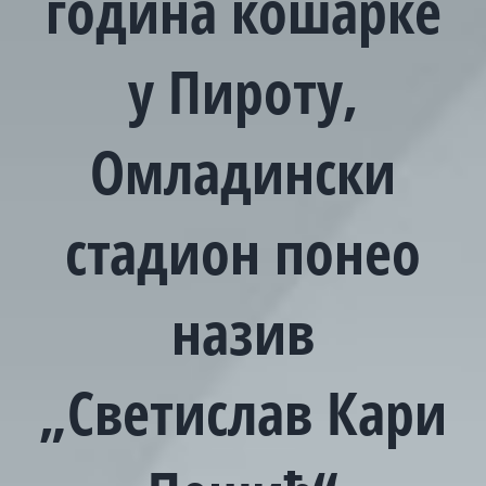
година кошарке
у Пироту,
Омладински
стадион понео
назив
„Светислав Кари