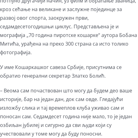
потпуно другачији начин, уз филм и обраћање званица,
кроз сећање на великане и заслужне појединце за
развој овог спорта, заокружен први,
седамдесетогодишњи циклус. Представљена је и
мографија „70 година пиротске кошарке“ аутора Бобана
Митића, урађена на преко 300 страна са исто толико
фотографија.
У име Кошаркашког савеза Србије, присутнима се
обратио генерални секретар Златко Болић.
– Веома сам почаствован што могу да будем део ваше
историје, бар на један дан, док сам овде. Гледајући
изложбу слика и тај времеплов клуба уживао сам и
поносан сам. Седамдесет година није мало, то је један
озбиљан јубилеј и сигурно да сви људи који су
учествовали у томе могу да буду поносни.