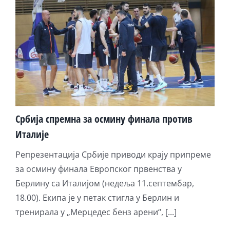
Србија спремна за осмину финала против
Италије
Репрезентација Србије приводи крају припреме
за осмину финала Европског првенства у
Берлину са Италијом (недеља 11.септембар,
18.00). Екипа је у петак стигла у Берлин и
тренирала у „Мерцедес бенз арени“, [...]