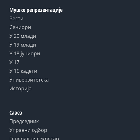
Мушке репрезентације
Вести
Сениори
У 20 млади
У 19 млади
У 18 јуниори
У 17
У 16 кадети
Универзитетска
Историја
Савез
Председник
Управни одбор
Генерални секретар