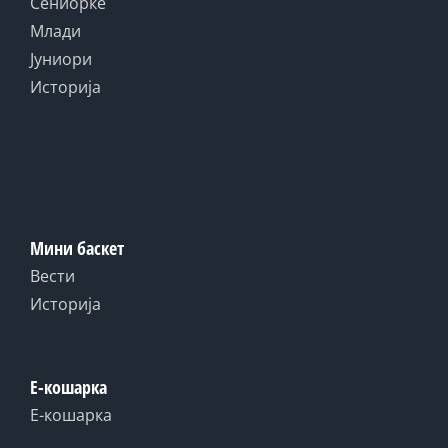
Сениорке
Млади
Јуниори
Историја
Мини баскет
Вести
Историја
Е-кошарка
Е-кошарка