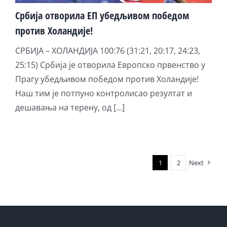
Србија отворила ЕП убедљивом победом
против Холандије!
СРБИЈА – ХОЛАНДИЈА 100:76 (31:21, 20:17, 24:23,
25:15) Србија је отворила Европско првенство у
Прагу убедљивом победом против Холандије!
Наш тим је потпуно контролисао резултат и
дешавања на терену, од [...]
1
2
Next