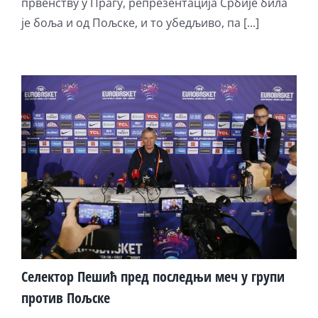
првенству у Прагу, репрезентација Србије била
је боља и од Пољске, и то убедљиво, па [...]
Селектор Пешић пред последњи меч у групи
против Пољске