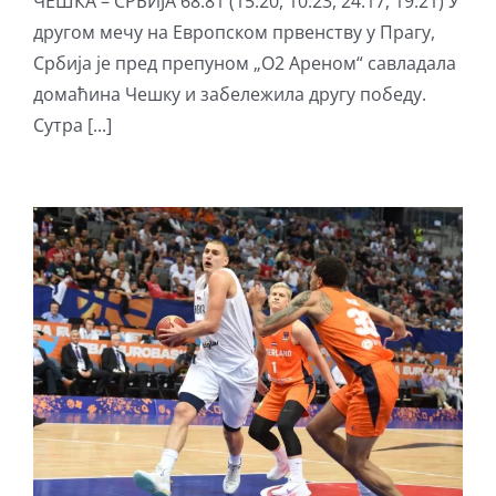
ЧЕШКА – СРБИЈА 68:81 (15:20, 10:23, 24:17, 19:21) У
другом мечу на Европском првенству у Прагу,
Србија је пред препуном „О2 Ареном“ савладала
домаћина Чешку и забележила другу победу.
Сутра [...]