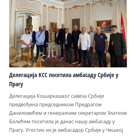
Делегација КСС посетила амбасаду Србије у
Прагу
Делегација Кошаркашког савеза Србије
предвођена председником Предрагом
Даниловићем и генералним секретаром Златком
Болићем посетила је данас нашу амбасаду у
Прагу. Угостио их је амбасадор Србије у Чешкој