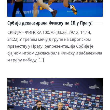
Србија декласирала Финску на ЕП у Прагу!
СРБИЈА – ФИНСКА 100:70 (33:22, 29:12, 14:14,
24:22) У трећем мечу Д групе на Европском
првенству у Прагу, репрезентација Србије је
сјајном игром декласирала Финску и забележила
и трећу победу. [...]