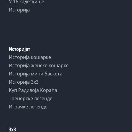
У 16 кадеткиње
Историја
Историјат
Историја кошарке
Историја женске кошарке
Историја мини баскета
Историја 3x3
Куп Радивоја Кораћа
Тренерске легенде
Играчке легенде
3x3