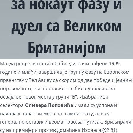
за нокаут фазу и
дуел са Великом
Британијом
View
Млада репрезентација Србије, играчи рођени 1999.
Larger
године и млађи, завршила је групну фазу на Европском
Image
првенству у Тел Авиву са скором од две победе и једним
поразом што је испоставило се било довољно за
освајање првог места у групи “Б”. Изабраници
селектора
Оливера Поповића
имали су успона и
падова у прва три меча на шампионату, али су
генерално оставили веома повољан утисак. Бриљирали
су на премијери против домаћина Израела (92:81),