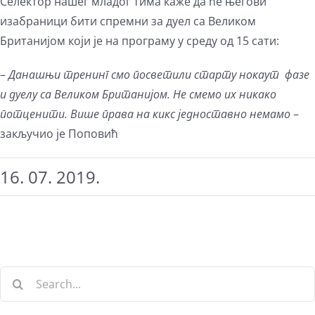
Селектор нашег младог тима каже да ће његови
изабраници бити спремни за дуел са Великом
Британијом који је на програму у среду од 15 сати:
–
Данашњи тренинг смо посветили старту нокаут фазе
и дуелу са Великом Британијом. Не смемо их никако
потценити. Више права на кикс једноставно немамо
–
закључио је Поповић
16. 07. 2019.
Search
for: