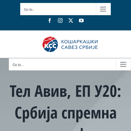
Skip
Go to...
to
content
Facebook
Instagram
X
YouTube
Go to...
Тел Авив, ЕП У20:
Србија спремна