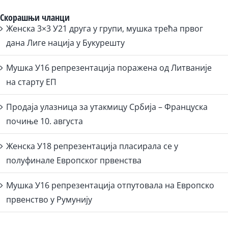
Скорашњи чланци
Женска 3×3 У21 друга у групи, мушка трећа првог
дана Лиге нација у Букурешту
Мушка У16 репрезентација поражена од Литваније
на старту ЕП
Продаја улазница за утакмицу Србија – Француска
почиње 10. августа
Женска У18 репрезентација пласирала се у
полуфинале Европског првенства
Мушка У16 репрезентација отпутовала на Европско
првенство у Румунију