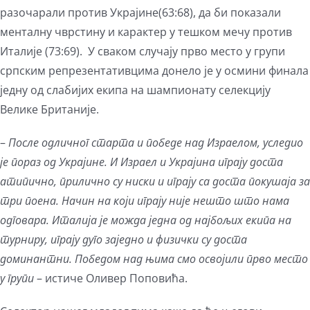
разочарали против Украјине(63:68), да би показали
менталну чврстину и карактер у тешком мечу против
Италије (73:69). У сваком случају прво место у групи
српским репрезентативцима донело је у осмини финала
једну од слабијих екипа на шампионату селекцију
Велике Британије.
–
После одличног старта и победе над Израелом, уследио
је пораз од Украјине. И Израел и Украјина играју доста
атипично, прилично су ниски и играју са доста покушаја за
три поена. Начин на који играју није нешто што нама
одговара. Италија је можда једна од најбољих екипа на
турниру, играју дуго заједно и физички су доста
доминантни. Победом над њима смо освојили прво место
у групи
– истиче Оливер Поповића.