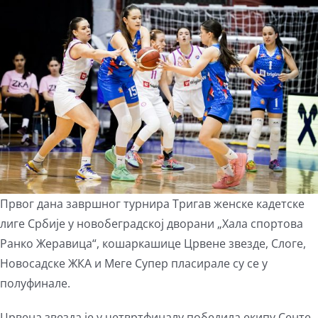
Larger
Image
Првог дана завршног турнира Тригав женске кадетске
лиге Србије у новобеградској дворани „Хала спортова
Ранко Жеравица“, кошаркашице Црвене звезде, Слоге,
Новосадске ЖКА и Меге Супер пласирале су се у
полуфинале.
Црвена звезда је у четвртфиналу победила екипу Сенте