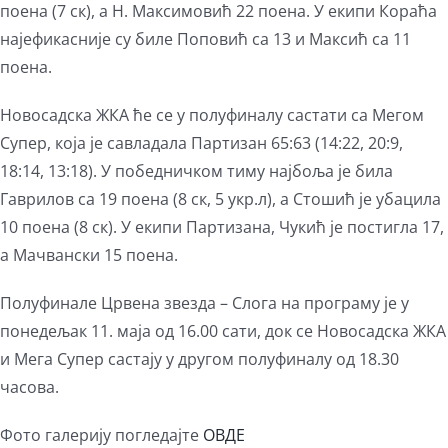
поена (7 ск), а Н. Максимовић 22 поена. У екипи Кораћа
најефикасније су биле Поповић са 13 и Максић са 11
поена.
Новосадска ЖКА ће се у полуфиналу састати са Мегом
Супер, која је савладала Партизан 65:63 (14:22, 20:9,
18:14, 13:18). У победничком тиму најбоља је била
Гаврилов са 19 поена (8 ск, 5 укр.л), а Стошић је убацила
10 поена (8 ск). У екипи Партизана, Чукић је постигла 17,
а Мачвански 15 поена.
Полуфинале Црвена звезда – Слога на програму је у
понедељак 11. маја од 16.00 сати, док се Новосадска ЖКА
и Мега Супер састају у другом полуфиналу од 18.30
часова.
Фото галерију погледајте
ОВДЕ