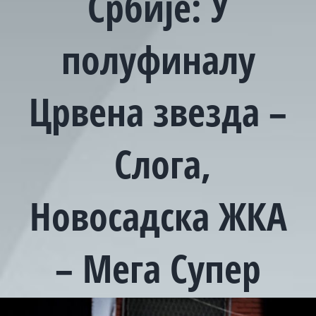
Србије: У
полуфиналу
Црвена звезда –
Слога,
Новосадска ЖКА
– Мега Супер
View