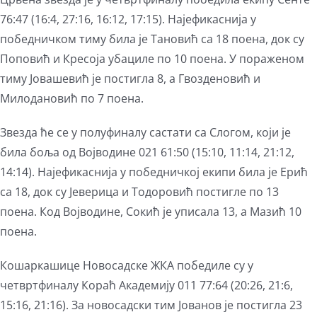
76:47 (16:4, 27:16, 16:12, 17:15). Најефикаснија у
победничком тиму била је Тановић са 18 поена, док су
Поповић и Кресоја убациле по 10 поена. У пораженом
тиму Јовашевић је постигла 8, а Гвозденовић и
Милодановић по 7 поена.
Звезда ће се у полуфиналу састати са Слогом, који је
била боља од Војводине 021 61:50 (15:10, 11:14, 21:12,
14:14). Најефикаснија у победничкој екипи била је Ерић
са 18, док су Јеверица и Тодоровић постигле по 13
поена. Код Војводине, Сокић је уписала 13, а Мазић 10
поена.
Кошаркашице Новосадске ЖКА победиле су у
четвртфиналу Кораћ Академију 011 77:64 (20:26, 21:6,
15:16, 21:16). За новосадски тим Јованов је постигла 23