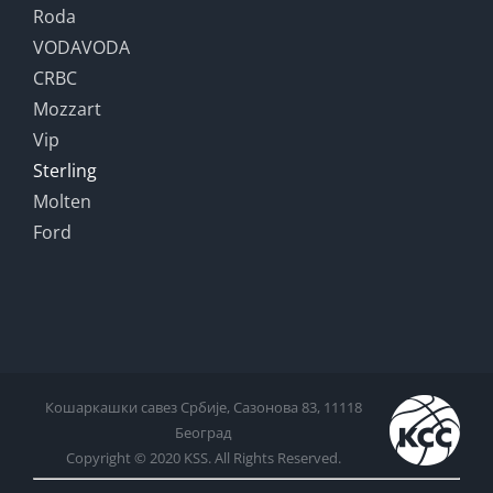
Roda
VODAVODA
CRBC
Mozzart
Vip
Sterling
Molten
Ford
Кошаркашки савез Србије, Сазонова 83, 11118
Београд
Copyright © 2020 KSS. All Rights Reserved.