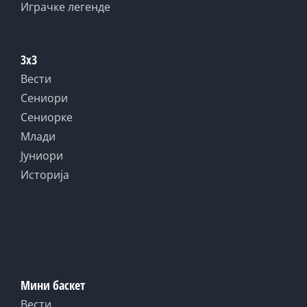
Играчке легенде
3x3
Вести
Сениори
Сениорке
Млади
Јуниори
Историја
Мини баскет
Вести