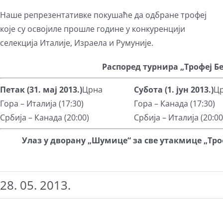
Наше репрезентативке покушаће да одбране трофеј
које су освојиле прошле године у конкуренцији
селекција Италије, Израела и Румуније.
Распоред турнира „Трофеј Бе
Петак (31. мај 2013.)
Црна
Субота (1. јун 2013.)
Ц
Гора – Италија (17:30)
Гора – Канада (17:30)
Србија – Канада (20:00)
Србија – Италија (20:00
Улаз у дворану „Шумице“ за све утакмице „Троф
28. 05. 2013.