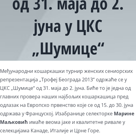
од 31. маја до 2.
јуна у ЦКС
„Шумице“
Међународни кошаркашки турнир женских сениорских
репрезентација „Трофеј Београда 2013“ одржаће се у
ЦКС „Шумице“ од 31. маја до 2. јуна. Биће то је једна од
главних провера наших најбољих кошаркашица пред
одлазак на Европско првенство које се од 15. до 30. јуна
одржава у Француској. Изабранице селекторке
Марине
Маљковић
имаће веома јаке и квалитетне ривале у
селекцијама Канаде, Италије и Црне Горе.