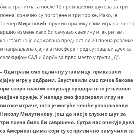
била гранитна, а после 12 промашених шутева за три
поена, коначно су погођене и три тројке. Иако, је
тренер
Мијатовић
, пружио прилику свим играча, често
вршио измене како би сачувао свежину и јак ритам,
константно је одржавана предност од 20 поена разлике
и направљена сјајна атмосфера пред сутрашњи дуел са
селекцијом САД и борбу за прво место у групи „Д“.
– Одиграли смо одличну утакмицу, приказали
сјајну игру у одбрани. Зауставили смо грчке бекове
при скоро сваком покушају продора што је њихово
најјаче оружје. У нападу смо форсирали игру на
високе играче, што је могуће чешће упошљавали
Николу Милутинову. Још да нас је служио шут за
три поена било би савршено. Сутра нас очекује дуел
са Американцима који су се прилично намучили са