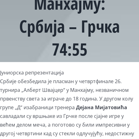
Манхајму:
Србија – Грчка
74:55
Јуниорска репрезентација
Србије обезбедила је пласман у четвртфинале 26.
турнира „Алберт Швајцер“ у Манхајму, незваничном
првенству света за играче до 18 година. У другом колу
групе „Д“ изабраници тренера
Дејана Мијатовића
савладали су вршњаке из Грчке после сјајне игре у
већем делом меча, а поготово су били импресивни у
другој четвртини кад су стекли одлучујућу, недостижну