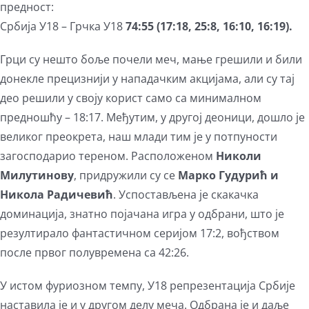
предност:
Србија У18 – Грчка У18
74:55 (17:18, 25:8, 16:10, 16:19).
Грци су нешто боље почели меч, мање грешили и били
донекле прецизнији у нападачким акцијама, али су тај
део решили у своју корист само са минималном
предношћу – 18:17. Међутим, у другој деоници, дошло је
великог преокрета, наш млади тим је у потпуности
загосподарио тереном. Расположеном
Николи
Милутинову
, придружили су се
Марко Гудурић и
Никола Радичевић
. Успостављена је скакачка
доминација, знатно појачана игра у одбрани, што је
резултирало фантастичном серијом 17:2, вођством
после првог полувремена са 42:26.
У истом фуриозном темпу, У18 репрезентација Србије
наставила је и у другом делу меча. Одбрана је и даље