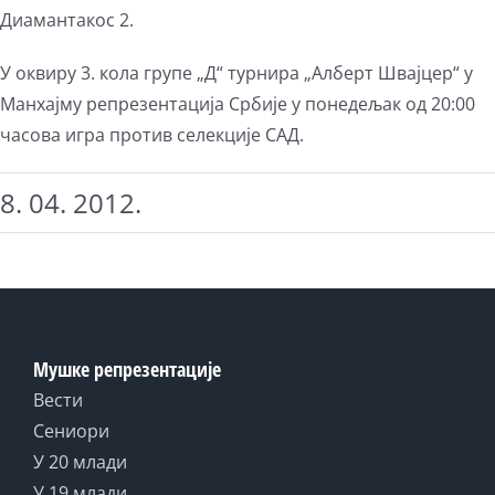
Диамантакос 2.
У оквиру 3. кола групе „Д“ турнира „Алберт Швајцер“ у
Манхајму репрезентација Србије у понедељак од 20:00
часова игра против селекције САД.
8. 04. 2012.
Мушке репрезентације
Вести
Сениори
У 20 млади
У 19 млади