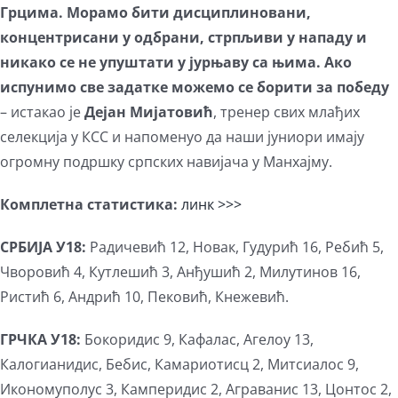
Грцима. Морамо бити дисциплиновани,
концентрисани у одбрани, стрпљиви у нападу и
никако се не упуштати у јурњаву са њима. Ако
испунимо све задатке можемо се борити за победу
– истакао је
Дејан Мијатовић
, тренер свих млађих
селекција у КСС и напоменуо да наши јуниори имају
огромну подршку српских навијача у Манхајму.
Комплетна статистика:
линк >>>
СРБИЈА У18:
Радичевић 12, Новак, Гудурић 16, Ребић 5,
Чворовић 4, Кутлешић 3, Анђушић 2, Милутинов 16,
Ристић 6, Андрић 10, Пековић, Кнежевић.
ГРЧКА У18:
Бокоридис 9, Кафалас, Агелоу 13,
Калогианидис, Бебис, Камариотисц 2, Митсиалос 9,
Икономуполус 3, Камперидис 2, Аграванис 13, Цонтос 2,