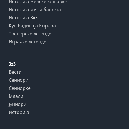
Историја женске кошарке
Историја мини баскета
Историја 3x3
Куп Радивоја Кораћа
Тренерске легенде
Играчке легенде
3x3
Вести
Сениори
Сениорке
Млади
Јуниори
Историја