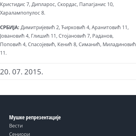
Кристидис 7, Дипларос, Скордас, Папагјанис 10,
Харалампопулос 8.
СРБИЈА:
Димитријевић 2, Ћирковић 4, Аранитовић 11,
Јовановић 4, Глишић 11, Стојановић 7, Раданов,
Поповић 4, Спасојевић, Кенић 8, Симанић, Миладиновић
11.
20. 07. 2015.
Мушке репрезентације
Вести
Сениори