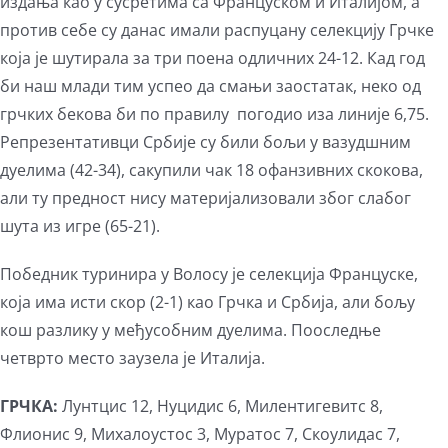
издања као у сусретима са Француском и Италијом, а
против себе су данас имали распуцану селекцију Грчке
која је шутирала за три поена одличних 24-12. Кад год
би наш млади тим успео да смањи заостатак, неко од
грчких бекова би по правилу погодио иза линије 6,75.
Репрезентативци Србије су били бољи у вазудшним
дуелима (42-34), сакупили чак 18 офанзивних скокова,
али ту предност нису материјализовали због слабог
шута из игре (65-21).
Победник туринира у Волосу је селекција Француске,
која има исти скор (2-1) као Грчка и Србија, али бољу
кош разлику у међусобним дуелима. Пооследње
четврто место заузела је Италија.
ГРЧКА
:
Лунтцис 12, Нуцидис 6, Милентигевитс 8,
Флионис 9, Михалоустос 3, Муратос 7, Скоулидас 7,