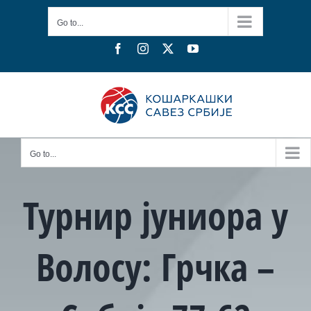
Skip
Go to...
to
content
Facebook
Instagram
X
YouTube
Go to...
Турнир јуниора у
Волосу: Грчка –