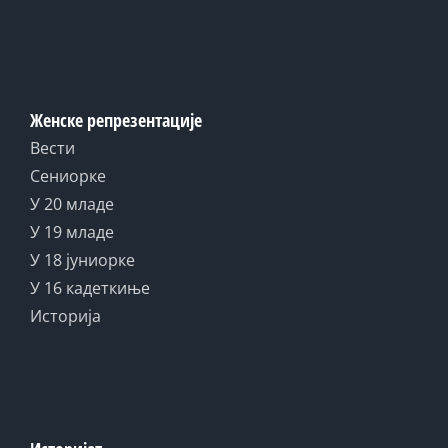
Женске репрезентације
Вести
Сениорке
У 20 младе
У 19 младе
У 18 јуниорке
У 16 кадеткиње
Историја