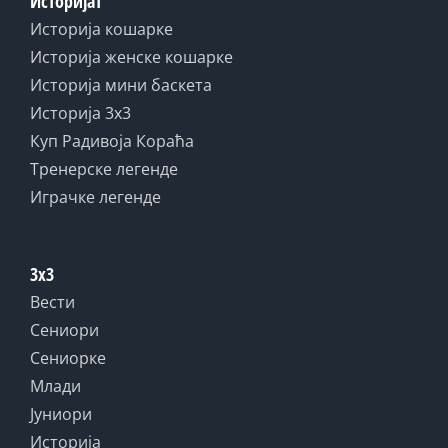
Историјат
Историја кошарке
Историја женске кошарке
Историја мини баскета
Историја 3x3
Куп Радивоја Кораћа
Тренерске легенде
Играчке легенде
3x3
Вести
Сениори
Сениорке
Млади
Јуниори
Историја