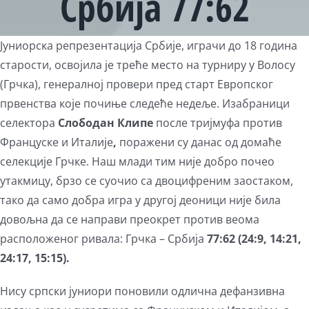
Србија 77:62
Јуниорска репрезентација Србије, играчи до 18 година
старости, освојила је треће место на турниру у Волосу
(Грчка), генералној провери пред старт Европског
првенства које почиње следеће недеље. Изабраници
селектора
Слободан Клипе
после тријмуфа против
Француске и Италије
,
поражени су данас од домаће
селекције Грчке. Наш млади тим није добро почео
утакмицу, брзо се суочио са двоцифреним заостаком,
тако да само добра игра у другој деоници није била
довољна да се направи преокрет против веома
расположеног ривала: Грчка – Србија
77:62
(24:9, 14:21,
24:17, 15:15).
Нису српски јуниори поновили одлична дефанзивна