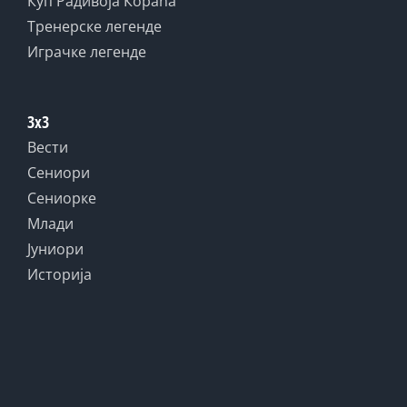
Куп Радивоја Кораћа
Тренерске легенде
Играчке легенде
3x3
Вести
Сениори
Сениорке
Млади
Јуниори
Историја