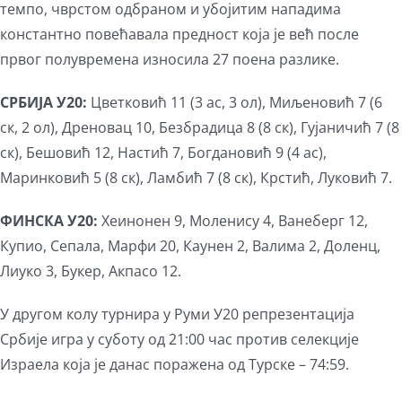
темпо, чврстом одбраном и убојитим нападима
константно повећавала предност која је већ после
првог полувремена износила 27 поена разлике.
СРБИЈА У20:
Цветковић 11 (3 ас, 3 ол), Миљеновић 7 (6
ск, 2 ол), Дреновац 10, Безбрадица 8 (8 ск), Гујаничић 7 (8
ск), Бешовић 12, Настић 7, Богдановић 9 (4 ас),
Маринковић 5 (8 ск), Ламбић 7 (8 ск), Крстић, Луковић 7.
ФИНСКА У20:
Хеинонен 9, Моленису 4, Ванеберг 12,
Купио, Сепала, Марфи 20, Каунен 2, Валима 2, Доленц,
Лиуко 3, Букер, Акпасо 12.
У другом колу турнира у Руми У20 репрезентација
Србије игра у суботу од 21:00 час против селекције
Израела која је данас поражена од Турске – 74:59.