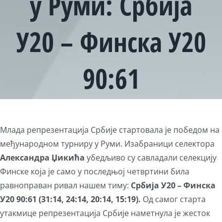
у Руми: Србија
У20 – Финска У20
90:61
Млада репрезентација Србије стартовала је победом на
међународном турниру у Руми. Изабраници селектора
Александра Џикића
убедљиво су савладали селекцију
Финске која је само у последњој четвртини била
равноправан ривал нашем тиму:
Србија У20 – Финска
У20 90:61 (31:14, 24:14, 20:14, 15:19).
Од самог старта
утакмице репрезентација Србије наметнула је жесток