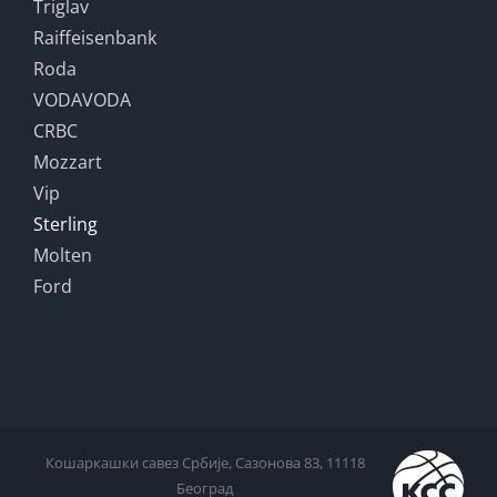
Triglav
Raiffeisenbank
Roda
VODAVODA
CRBC
Mozzart
Vip
Sterling
Molten
Ford
Кошаркашки савез Србије, Сазонова 83, 11118
Београд