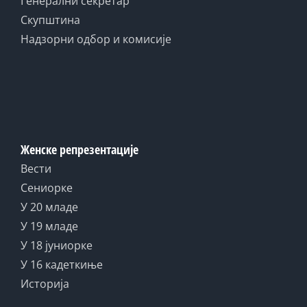
Генерални секретар
Скупштина
Надзорни одбор и комисије
Женске репрезентације
Вести
Сениорке
У 20 младе
У 19 младе
У 18 јуниорке
У 16 кадеткиње
Историја