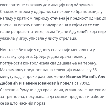
експлоатише скакачку доминацију под обручима.
Снажном игром у одбрани, са неколико брзих акција у
нападу у кратком периоду стечена је предност од чак 20
поена на истеку првог полувремена у којем су се све
наше репрезентативке, осим Тијане Ајдуковић, која није
улазила у игру, уписале у листу стрелаца.
Ништа се битније у односу снага није мењало ни у
наставку сусрета. Србија је диктирала темпо у
потпуности контролисала сва дешавања на терену.
Максималну предност наша селекција имала је у 33.
минуту кад је преко расположених
Иванке Матић, Ане
Дабовић и Невене Јовановић
повела са 70:42.
Селекција Румуније до краја меча, углавном је шутевима
за три поена, покушавала да смањи предност и избори
се за што часнији пораз.