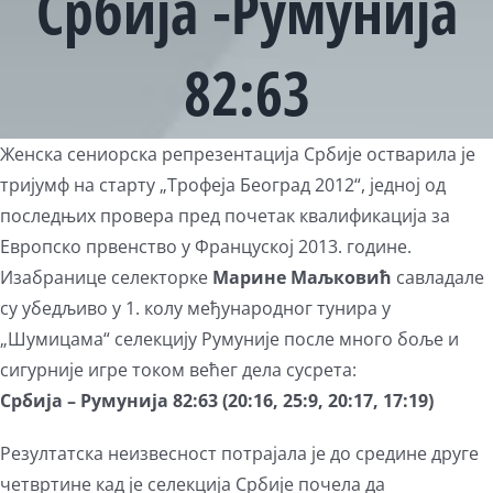
Србија -Румунија
82:63
Женска сениорска репрезентација Србије остварила је
тријумф на старту „Трофеја Београд 2012“, једној од
последњих провера пред почетак квалификација за
Европско првенство у Француској 2013. године.
Изабранице селекторке
Марине Маљковић
савладале
су убедљиво у 1. колу међународног тунира у
„Шумицама“ селекцију Румуније после много боље и
сигурније игре током већег дела сусрета:
Србија – Румунија 82:63 (20:16, 25:9, 20:17, 17:19)
Резултатска неизвесност потрајала је до средине друге
четвртине кад је селекција Србије почела да