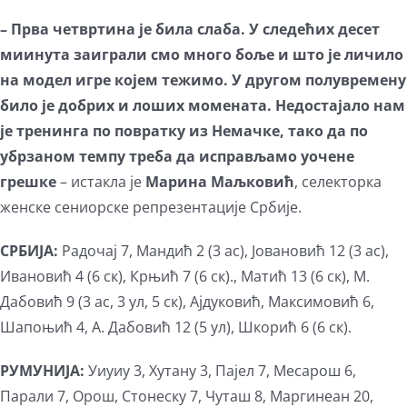
– Прва четвртина је била слаба. У следећих десет
миинута заиграли смо много боље и што је личило
на модел игре којем тежимо. У другом полувремену
било је добрих и лоших момената. Недостајало нам
је тренинга по повратку из Немачке, тако да по
убрзаном темпу треба да исправљамо уочене
грешке
– истакла је
Марина Маљковић
, селекторка
женске сениорске репрезентације Србије.
СРБИЈА:
Радочај 7, Мандић 2 (3 ас), Јовановић 12 (3 ас),
Ивановић 4 (6 ск), Крњић 7 (6 ск)., Матић 13 (6 ск), М.
Дабовић 9 (3 ас, 3 ул, 5 ск), Ајдуковић, Максимовић 6,
Шапоњић 4, А. Дабовић 12 (5 ул), Шкорић 6 (6 ск).
РУМУНИЈА:
Уиуиу 3, Хутану 3, Пајел 7, Месарош 6,
Парали 7, Орош, Стонеску 7, Чуташ 8, Маргинеан 20,