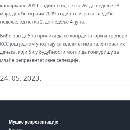
кошаркаше 2010. годиште од петка 26. до недеље 28.
маја, док ће играчи 2009. годиште играти следеће
недеље, од петка 2. до недеље 4. јуна.
Биће ово добра прилика да се координатори и тренери
КСС још једном упознају са квалитетима талентованих
дечака, који би у будућности могли да конкуришу за
млађе репрезентативне селекције.
24. 05. 2023.
Мушке репрезентације
Вести