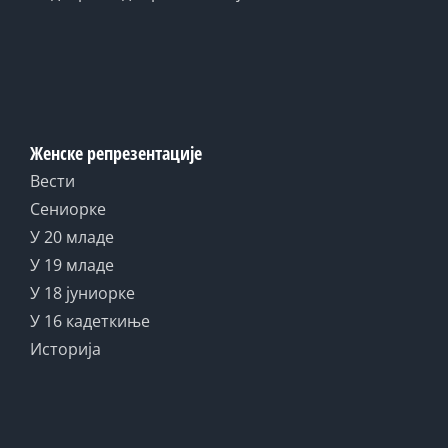
Женске репрезентације
Вести
Сениорке
У 20 младе
У 19 младе
У 18 јуниорке
У 16 кадеткиње
Историја