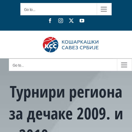
Skip
Go to...
to
content
Facebook
Instagram
X
YouTube
Go to...
Турнири региона
за дечаке 2009. и