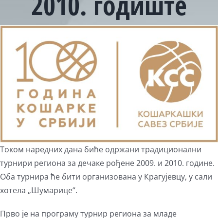
2010. годиште
View
Larger
Image
Током наредних дана биће одржани традиционални
турнири региона за дечаке рођене 2009. и 2010. године.
Оба турнира ће бити организована у Крагујевцу, у сали
хотела „Шумарице“.
Прво је на програму турнир региона за младе