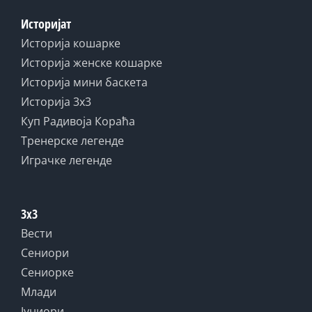
Историјат
Историја кошарке
Историја женске кошарке
Историја мини баскета
Историја 3x3
Куп Радивоја Кораћа
Тренерске легенде
Играчке легенде
3x3
Вести
Сениори
Сениорке
Млади
Јуниори