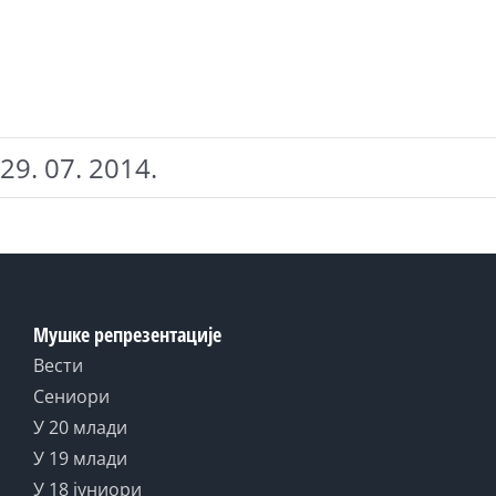
29. 07. 2014.
Мушке репрезентације
Вести
Сениори
У 20 млади
У 19 млади
У 18 јуниори