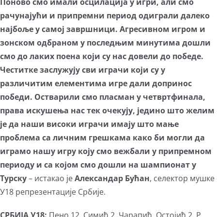
Поново смо имали осцилација у игри, али смо
рачунајући и припремни период одиграли далеко
најбоље у самој завршници. Агресивном игром и
зонском одбраном у последњим минутима дошли
смо до лаких поена који су нас довели до победе.
Честитке заслужују сви играчи који су у
различитим елементима игре дали допринос
победи. Остварили смо пласман у четвртфинала,
права искушења нас тек очекују, једино што желим
је да наши високи играчи имају што мање
проблема са личним грешкама како би могли да
играмо нашу игру коју смо вежбали у припремном
периоду и са којом смо дошли на шампионат у
Турску
– истакао је
Александар Бућан
, селектор мушке
У18 репрезентације Србије.
СРБИЈА У18:
Пено 12, Симић 2, Чарапић, Остојић 2, Р.