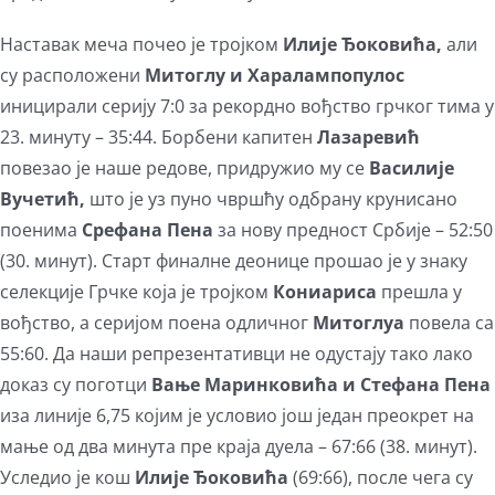
Наставак меча почео је тројком
Илије Ђоковића,
али
су расположени
Митоглу и Харалампопулос
иницирали серију 7:0 за рекордно вођство грчког тима у
23. минуту – 35:44. Борбени капитен
Лазаревић
повезао је наше редове, придружио му се
Василије
Вучетић,
што је уз пуно чвршћу одбрану крунисано
поенима
Срефана Пена
за нову предност Србије – 52:50
(30. минут). Старт финалне деонице прошао је у знаку
селекције Грчке која је тројком
Кониариса
прешла у
вођство, а серијом поена одличног
Митоглуа
повела са
55:60. Да наши репрезентативци не одустају тако лако
доказ су поготци
Вање Маринковића и Стефана Пена
иза линије 6,75 којим је условио још један преокрет на
мање од два минута пре краја дуела – 67:66 (38. минут).
Уследио је кош
Илије Ђоковића
(69:66), после чега су