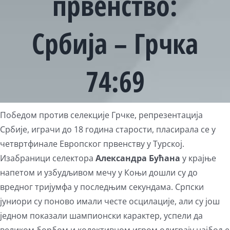
првенство:
Србија – Грчка
74:69
Победом против селекције Грчке, репрезентација
Србије, играчи до 18 година старости, пласирала се у
четвртфинале Европског првенству у Турској.
Изабраници селектора
Александра Бућана
у крајње
напетом и узбудљивом мечу у Коњи дошли су до
вредног тријумфа у последњим секундама. Српски
јуниори су поново имали честе осцилације, али су још
једном показали шампионски карактер, успели да