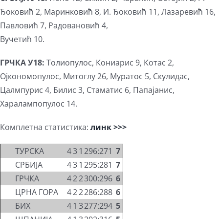
Ђоковић 2, Маринковић 8, И. Ђоковић 11, Лазаревић 16,
Павловић 7, Радовановић 4,
Вучетић 10.
ГРЧКА У18:
Толиопулос, Кониарис 9, Котас 2,
Ојкономопулос, Митоглу 26, Муратос 5, Скулидас,
Цалмпурис 4, Билис 3, Стаматис 6, Папајанис,
Харалампопулос 14.
Комплетна статистика:
линк >>>
ТУРСКА
4
3
1
296:271
7
СРБИЈА
4
3
1
295:281
7
ГРЧКА
4
2
2
300:296
6
ЦРНА ГОРА
4
2
2
286:288
6
БИХ
4
1
3
277:294
5