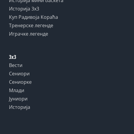
Историја мини баскета
Историја 3x3
Куп Радивоја Кораћа
Тренерске легенде
Играчке легенде
3x3
Вести
Сениори
Сениорке
Млади
Јуниори
Историја