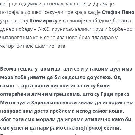
се Грци одлучили за пенал завршницу. Драма је
потрајала до шест секунди пре краја кад је
Стефан Пено
украо лопту
Кониарису
и са линије слободних бацања
донео победу – 74:69, крунисао велики труд и борбеност
читавог тима који се са два нова бода пласирао у
четвртфинале шампионата.
–
Веома тешка утакмица, али се и у таквим дуелима
мора побеђивати да би се дошло до успеха. Од
самог старта наши високи играчи су били
оптерећени личним грешкама, што су Грци преко
Митоглуа и Харалампопулоса знали да искористе и
направе нам доста проблема испод самог коша.
Због тога смо морали да играмо атипично како би
смо успели да парирамо снажној грчкој екипи.