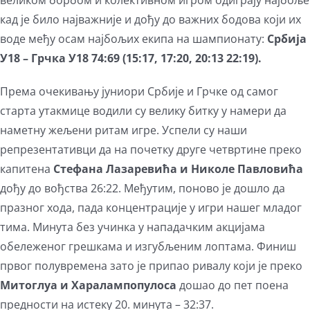
великом борбом и колективном игром одиграју најбоље
кад је било најважније и дођу до важних бодова који их
воде међу осам најбољих екипа на шампионату:
Србија
У18 – Грчка У18 74:69 (15:17, 17:20, 20:13 22:19).
Према очекивању јуниори Србије и Грчке од самог
старта утакмице водили су велику битку у намери да
наметну жељени ритам игре. Успели су наши
репрезентативци да на почетку друге четвртине преко
капитена
Стефана Лазаревића и Николе Павловића
дођу до вођства 26:22. Међутим, поново је дошло да
празног хода, пада концентрације у игри нашег младог
тима. Минута без учинка у нападачким акцијама
обележеног грешкама и изгубљеним лоптама. Финиш
првог полувремена зато је припао ривалу који је преко
Митоглуа и Харалампопулоса
дошао до пет поена
предности на истеку 20. минута – 32:37.