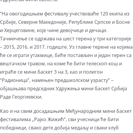
“На овогодишњем фестивалу учествоваће 120 екипа из
Србије, Северне Македоније, Републике Српске и Босне
и Херцеговине, које чине девојчице и дечаци.
Тачмичење се одржава на шест терена у три категорије
– 2015, 2016. и 2017. годиште. Уз главне терене на којима
ће се играти утакмице, биће постављен и један терен са
вештачком травом, на коме ће бити телескоп кош и
играће се мини баскет 3 на 3, као и полигон
“Радионица”, намењен предшколском узрасту” –
објашњава председник Удружења мини баскет Србија
Раде Георгиевски.
Као и на свим досадашњим Међународним мини баскет
фестивалима „Рајко Жижић“, сви учесници ће бити
победници, свако дете добија медаљу и сваки клуб