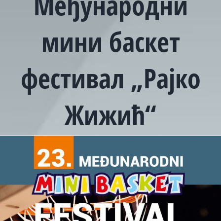
Међународни
мини баскет
фестивал „Рајко
Жижић“
View
Larger
Image