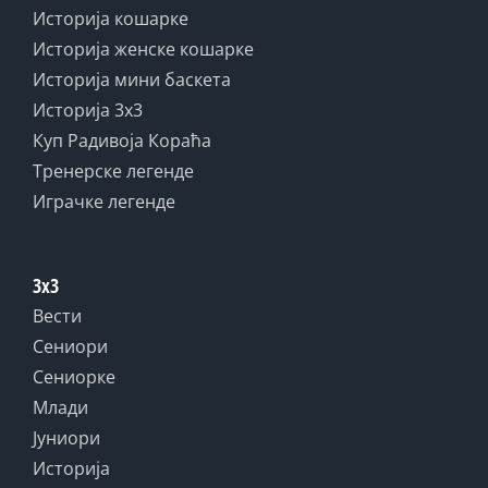
Историја кошарке
Историја женске кошарке
Историја мини баскета
Историја 3x3
Куп Радивоја Кораћа
Тренерске легенде
Играчке легенде
3x3
Вести
Сениори
Сениорке
Млади
Јуниори
Историја