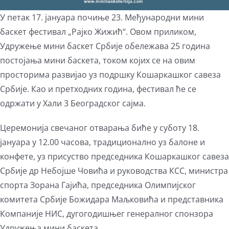
У петак 17. јaнуара почиње 23. Међународни мини
баскет фестивал „Рајко Жижић“. Овом приликом,
Удружење мини баскет Србије обележава 25 година
постојања мини баскета, током којих се на овим
просторима развијао уз подршку Кошаркашког савеза
Србије. Као и претходних година, фестивал ће се
одржати у Хали 3 Београдског сајма.
Церемонија свечаног отварања биће у суботу 18.
јануара у 12.00 часова, традиционално уз балоне и
конфете, уз присуство председника Кошаркашког савеза
Србије др Небојше Човића и руководства КСС, министра
спорта Зорана Гајића, председника Олимпијског
комитета Србије Божидара Маљковића и представника
Компаније НИС, дугогодишњег генералног спонзора
Удружења мини баскета.