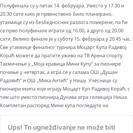
Полуфинала су у петак 14. фебруара. Уместо у 17.30 и
20.30 сати како је првенствено било планирано,
утакмице су из безбедносних разлога померене, па ће
се прво полуфинале играти од 16.00, а друго од 20.00
сати. Велико финале је у суботу 15. фебруара у 20.45 час.
Све утакмице финалног турнира Моцарт Купа Радивој
Кораћ можете да пратите уживо на ТВ Арена спорту.
Такмичење у „Моја кравица Мини Купу“ за пионире
почиње у четвртак, а игра се у салама ОШ „Душан
Радовић“ и ОШ „Мика Антић“ у Нишу. Учесници су
пионири екипа које играју Моцарт Куп Радивој Кораћ, с
тим што уместо пионира Дунава игра селекција Ниша.
Комплетан распоред Мини купа погледајте на