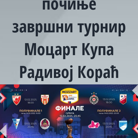
почиње
завршни турнир
Моцарт Купа
Радивој Кораћ
View
Larger
Image