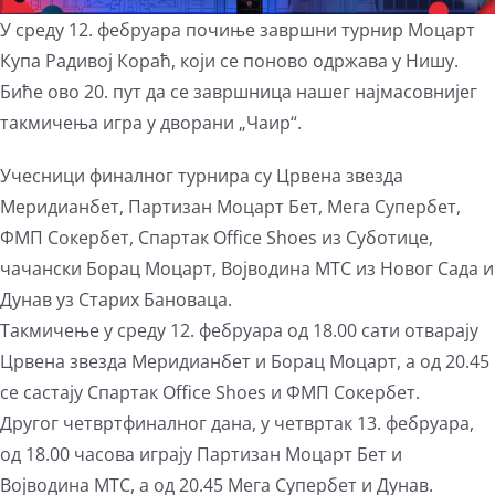
У среду 12. фебруара почиње завршни турнир Моцарт
Купа Радивој Кораћ, који се поново одржава у Нишу.
Биће ово 20. пут да се завршница нашег најмасовнијег
такмичења игра у дворани „Чаир“.
Учесници финалног турнира су Црвена звезда
Меридианбет, Партизан Моцарт Бет, Мега Супербет,
ФМП Сокербет, Спартак Office Shoes из Суботице,
чачански Борац Моцарт, Војводина МТС из Новог Сада и
Дунав уз Старих Бановаца.
Такмичење у среду 12. фебруара од 18.00 сати отварају
Црвена звезда Меридианбет и Борац Моцарт, а од 20.45
се састају Спартак Office Shoes и ФМП Сокербет.
Другог четвртфиналног дана, у четвртак 13. фебруара,
од 18.00 часова играју Партизан Моцарт Бет и
Војводина МТС, а од 20.45 Мега Супербет и Дунав.