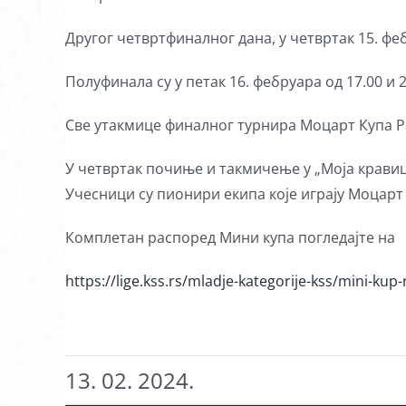
Другог четвртфиналног дана, у четвртак 15. фе
Полуфинала су у петак 16. фебруара од 17.00 и 21
Све утакмице финалног турнира Моцарт Купа Ра
У четвртак почиње и такмичење у „Моја кравиц
Учесници су пионири екипа које играју Моцарт
Комплетан распоред Мини купа погледајте на
https://lige.kss.rs/mladje-kategorije-kss/mini-kup
13. 02. 2024.