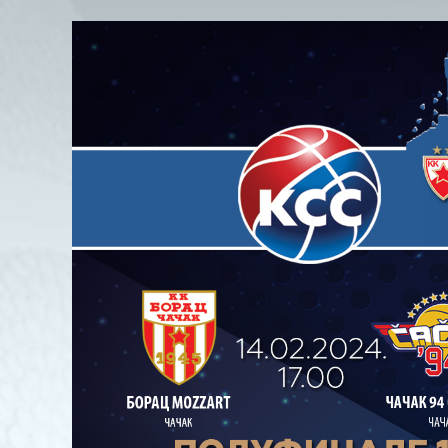
View
Larger
Image