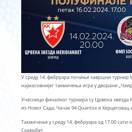
У среду 14. фебруара почиње завршни турнир М
најмасовнијег такмичења игра у дворани „Чаир
Учесници финалног турнира су Црвена звезда 
из Новог Сада, Чачак 94 Quantox и Херцеговац 
Такмичење у среду 14. фебруара од 17.00 сати 
Сокербет.