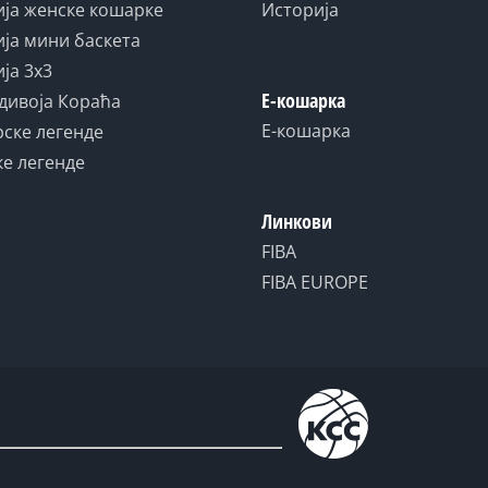
ја женске кошарке
Историја
ја мини баскета
ја 3x3
Е-кошарка
дивоја Кораћа
Е-кошарка
ске легенде
е легенде
Линкови
FIBA
FIBA EUROPE