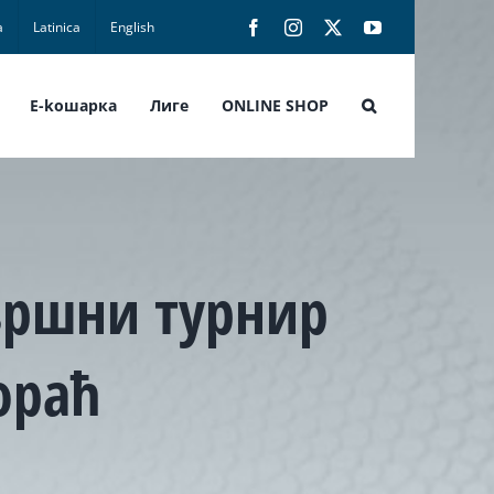
а
Latinica
English
Facebook
Instagram
X
YouTube
E-koшарка
Лиге
ONLINE SHOP
вршни турнир
ораћ