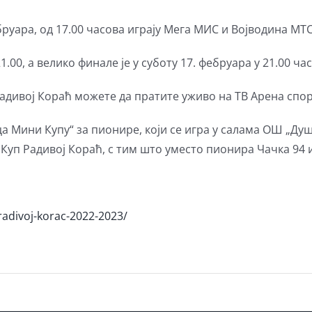
бруара, од 17.00 часова играју Мега МИС и Војводина МТС
.00, а велико финале је у суботу 17. фебруара у 21.00 час
дивој Кораћ можете да пратите уживо на ТВ Арена спор
а Мини Купу“ за пионире, који се игра у салама ОШ „Ду
 Куп Радивој Кораћ, с тим што уместо пионира Чачка 94 
-radivoj-korac-2022-2023/