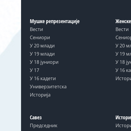
Мушке репрезентације
Женске
Вести
Вести
Сениори
Сенио
У 20 млади
У 20 м
У 19 млади
У 19 м
У 18 јуниори
У 18 ј
У 17
У 16 к
У 16 кадети
Истор
Универзитетска
Историја
Савез
Истори
Председник
Истор