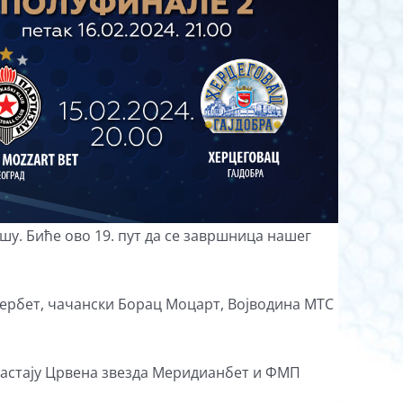
шу. Биће ово 19. пут да се завршница нашег
ербет, чачански Борац Моцарт, Војводина МТС
е састају Црвена звезда Меридианбет и ФМП