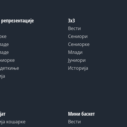
 репрезентације
3x3
Вести
рке
Сениори
ладе
Сениорке
ладе
Млади
униорке
Јуниори
адеткиње
Историја
ија
јат
Мини баскет
ија кошарке
Вести