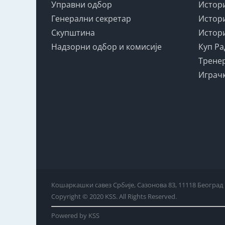
Управни одбор
Истори
Генерални секретар
Истори
Скупштина
Истори
Надзорни одбор и комисије
Куп Ра
Тренер
Играчк
Кошаркашки савез Србије, Сазонова 83, 11118 Београд
Copyright © 2020 KSS. All Rights Reserved.
Powered by KSS