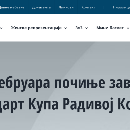
Јавне набавке
Документа
Линкови
Контакт
|
Ћирилиц
Женске репрезентације
3×3
Мини баскет
 фебруара почиње за
арт Купа Радивој К