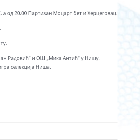
, а од 20.00 Партизан Моцарт бет и Херцеговац.
.
ту.
шан Радовић“ и ОШ „Мика Антић“ у Нишу.
игра селекција Ниша.