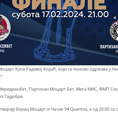
оцарт Купа Радивој Кораћ, који се поново одржава у Ни
“.
Меридианбет, Партизан Моцарт Бет, Мега МИС, ФМП Сок
из Гајдобре.
отварају Борац Моцарт и Чачак 94 Quantox, а од 20.00 с