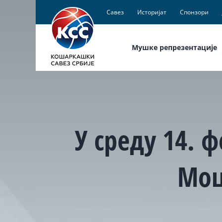
Skip
Савез
Историјат
Спонзори
to
content
Мушке репрезентације
У среду 14.
Моц