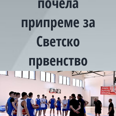
почела
припреме за
Светско
првенство
View
Larger
Image