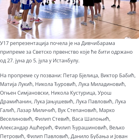
У17 репрезентацијa почела је на Дивчибарама
припреме за Светско првенство које ће бити одржано
од 27. јуна до 5. јула у Истанбулу.
На пропреме су позвани: Петар Бјелица, Виктор Бабић,
Матија Лукић, Никола Ђуровић, Лука Миладиновић,
Огњен Симјановски, Никола Кустурица, Урош
Драмићанин, Лука Јањушевић, Лука Павловић, Лука
Галић, Лазар Миличић, Вук Степановић, Марко
Веселиновић, Филип Стевић, Васа Шапоњић,
Александар Ашћерић, Филип Ђурашиновић, Вељко
Петровић, Филип Павловић, Данило Бубања и Јован