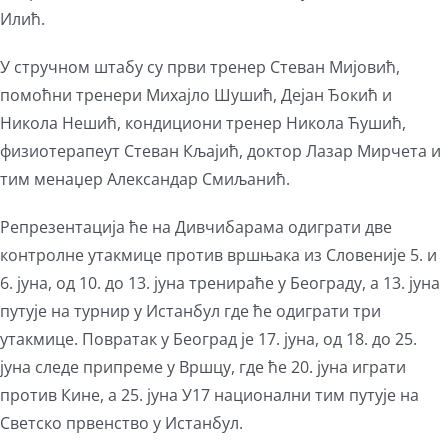
Илић.
У стручном штабу су први тренер Стеван Мијовић,
помоћни тренери Михајло Шушић, Дејан Ђокић и
Никола Нешић, кондициони тренер Никола Ћушић,
физиотерапеут Стеван Кљајић, доктор Лазар Мирчета и
тим менаџер Александар Смиљанић.
Репрезентација ће на Дивчибарама одиграти две
контролне утакмице против вршњака из Словеније 5. и
6. јуна, од 10. до 13. јуна тренираће у Београду, а 13. јуна
путује на турнир у Истанбул где ће одиграти три
утакмице. Повратак у Београд је 17. јуна, од 18. до 25.
јуна следе припреме у Вршцу, где ће 20. јуна играти
против Кине, а 25. јуна У17 национални тим путује на
Светско првенство у Истанбул.