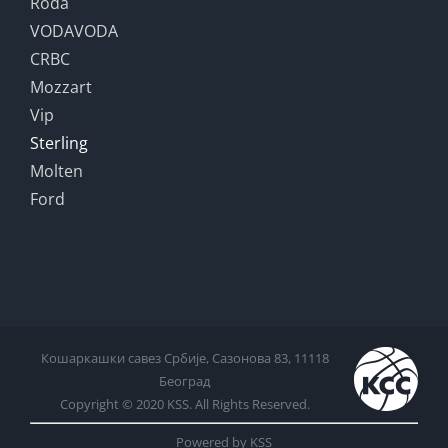
Roda
VODAVODA
CRBC
Mozzart
Vip
Sterling
Molten
Ford
Кошаркашки савез Србије, Сазонова 83, 11118
Београд
Copyright © 2020 KSS. All Rights Reserved.
Powered by KSS