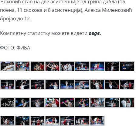
Ђоковић стао на две асистенције од трипл дабла (16
поена, 11 скокова и 8 асистенција), Алекса Миленковић
бројао до 12.
Комплетну статистку можете видети
овде
.
ФОТО: ФИБА