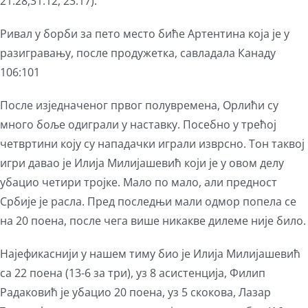
21:28,31:12, 23:17).
Ривал у борби за пето место биће Артентина која је у
разигравању, после продужетка, савладала Канаду
106:101
После изједначеног првог полувремена, Орлићи су
много боље одиграли у наставку. Посебно у трећој
четвртини коју су нападачки играли изврсно. Тон таквој
игри давао је Илија Милијашевић који је у овом делу
убацио четири тројке. Мало по мало, али предност
Србије је расла. Пред последњи мали одмор попела се
на 20 поена, после чега више никакве дилеме није било.
Најефикаснији у нашем тиму био је Илија Милијашевић
са 22 поена (13-6 за три), уз 8 асистенција, Филип
Радаковић је убацио 20 поена, уз 5 скокова, Лазар