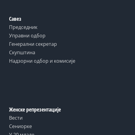
Савез
Председник
Управни одбор
Генерални секретар
Скупштина
Надзорни одбор и комисије
Женске репрезентације
Вести
Сениорке
У 20 младе